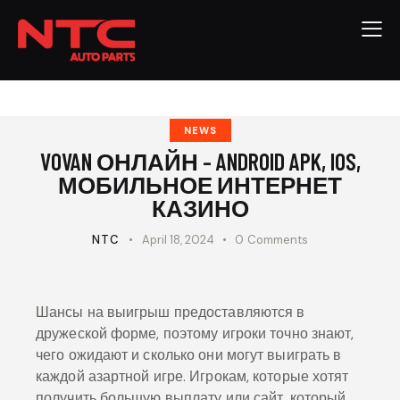
NEWS
VOVAN ОНЛАЙН – ANDROID APK, IOS,
МОБИЛЬНОЕ ИНТЕРНЕТ
КАЗИНО
NTC
April 18, 2024
0
Comments
Шансы на выигрыш предоставляются в
дружеской форме, поэтому игроки точно знают,
чего ожидают и сколько они могут выиграть в
каждой азартной игре. Игрокам, которые хотят
получить большую выплату или сайт, который