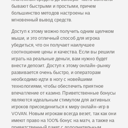
бывают быстрыми и простыми, причем
большинство методов настроены на
мгновенный вывод средств.
Доступ к этому можно получить одним щелчком
мыши, и это отличный способ для игрока
убедиться, что он получает наилучшее
соотношение цены и качества. Если вы решили
играть на реальные деньги, вам нужно будет
внести депозит. Доступ к этому онлайн-рынку
развивается очень быстро, и операторам
необходимо идти в ногу с новейшими
технологиями, чтобы обеспечить приятное
впечатление от казино. Приветственные бонусы
являются идеальным стимулом для активных
игроков присоединиться к миру онлайн-игр в
VOVAN. Новым игрокам всегда везет, так как они
имеют право на 100% бонус на матч, а также на
приветственный пакет с дополнительным