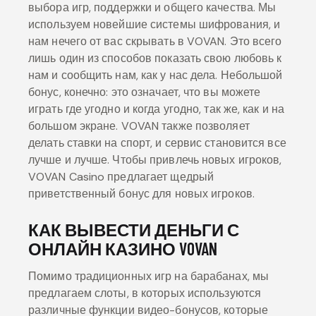
выбора игр, поддержки и общего качества. Мы
используем новейшие системы шифрования, и
нам нечего от вас скрывать в VOVAN. Это всего
лишь один из способов показать свою любовь к
нам и сообщить нам, как у нас дела. Небольшой
бонус, конечно: это означает, что вы можете
играть где угодно и когда угодно, так же, как и на
большом экране. VOVAN также позволяет
делать ставки на спорт, и сервис становится все
лучше и лучше. Чтобы привлечь новых игроков,
VOVAN Casino предлагает щедрый
приветственный бонус для новых игроков.
КАК ВЫВЕСТИ ДЕНЬГИ С
ОНЛАЙН КАЗИНО VOVAN
Помимо традиционных игр на барабанах, мы
предлагаем слоты, в которых используются
различные функции видео-бонусов, которые