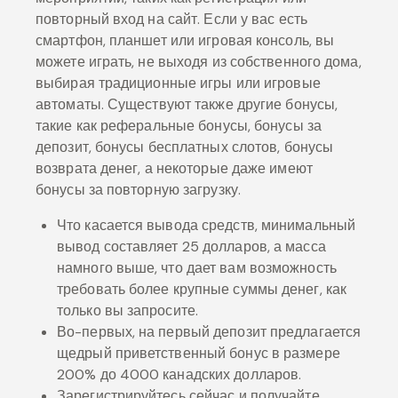
повторный вход на сайт. Если у вас есть
смартфон, планшет или игровая консоль, вы
можете играть, не выходя из собственного дома,
выбирая традиционные игры или игровые
автоматы. Существуют также другие бонусы,
такие как реферальные бонусы, бонусы за
депозит, бонусы бесплатных слотов, бонусы
возврата денег, а некоторые даже имеют
бонусы за повторную загрузку.
Что касается вывода средств, минимальный
вывод составляет 25 долларов, а масса
намного выше, что дает вам возможность
требовать более крупные суммы денег, как
только вы запросите.
Во-первых, на первый депозит предлагается
щедрый приветственный бонус в размере
200% до 4000 канадских долларов.
Зарегистрируйтесь сейчас и получайте