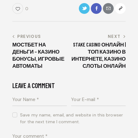
0
PREVIOUS
NEXT
МОСТБЕТ НА
STAKE CASINO ОНЛАЙН |
ДЕНЬГИ – КАЗИНО
ТОП КАЗИНО В
БОНУСЫ, ИГРОВЫЕ
ИНТЕРНЕТЕ, КАЗИНО
АВТОМАТЫ
СЛОТЫ ОНЛАЙН
LEAVE A COMMENT
Save my name, email, and website in this browser
for the next time I comment.