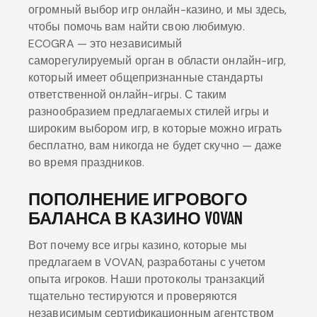
огромный выбор игр онлайн-казино, и мы здесь,
чтобы помочь вам найти свою любимую.
ECOGRA — это независимый
саморегулируемый орган в области онлайн-игр,
который имеет общепризнанные стандарты
ответственной онлайн-игры. С таким
разнообразием предлагаемых стилей игры и
широким выбором игр, в которые можно играть
бесплатно, вам никогда не будет скучно — даже
во время праздников.
ПОПОЛНЕНИЕ ИГРОВОГО
БАЛАНСА В КАЗИНО VOVAN
Вот почему все игры казино, которые мы
предлагаем в VOVAN, разработаны с учетом
опыта игроков. Наши протоколы транзакций
тщательно тестируются и проверяются
независимым сертификационным агентством