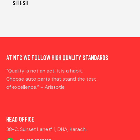
SITESII
AT NTC WE FOLLOW HIGH QUALITY STANDARDS
“Quality is not an act, it is a habit.
Choose auto parts that stand the test
of excellence.” – Aristotle
HEAD OFFICE
38-C, Sunset Lane# 1, DHA, Karachi.