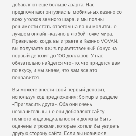
добавляют еще больше азарта. Нас
предпочитают энтузиасты мобильных казино со
всех уголков земного шара, и мы полны
решимости стать ответом на ваши молитвы о
лучшем онлайн-казино в любой точке мира.
Правильно, когда вы играете в Казино VOVAN,
вы получаете 100% приветственный бонус на
первый депозит до 100 долларов. У нас
обязательно найдется что-то, что придется вам
по вкусу, и мы знаем, что вам все это
понравится.
Вы можете внести свой первый депозит,
используя код предложения: Spinup в разделе
«Пригласить друга». Оба они очень
незначительны, но они добавляют сайту
немного индивидуальности и должны быть
оценены игроками, которые хотели бы увидеть
другую сторону сайта. Если вы новичок в