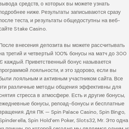
вывода средств, о которых вы можете узнать
подробнее ниже. Результаты записываются сразу
после теста, и результаты общедоступны на веб-
сайте Stake Casino.
После внесения депозита вы можете рассчитывать
на третий и четвертый 100% бонусы на матч до 300
€ каждый. Приветственный бонус называется
программой лояльности, и это здорово, если вы
были лояльным и активным участником сайта. Все
эти различные методы общения эффективны для
снятия стресса в атмосфере. Есть и другие бонусы,
ежедневные бонусы, релоад-бонусы и бесплатные
вращения. Для ПК — Spin Palace Casino, Spin Bingo,
Spinderella, Spin Hold’em Poker, Slots32, Mr. Это одна
из причин, по которой сегодня мы являемся одним и