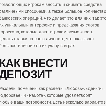
позволяющих игрокам вносить и снимать средства
различными способами, а также большое количеств
банковских операций. Что делает это для них, так эт
их уникальный интерфейс и предсказания слотов
гороскопа, которые дают игрокам возможность
делать ставки на свою личность, что оказывает
большое влияние на их удачу в играх.
КАК ВНЕСТИ
ДЕПОЗИТ
Разделы помечены как разделы «Любовь», «Деньги»,
«Здоровье» и «Работа», которые удовлетворят
любые ваши потребности. Есть несколько вариантов