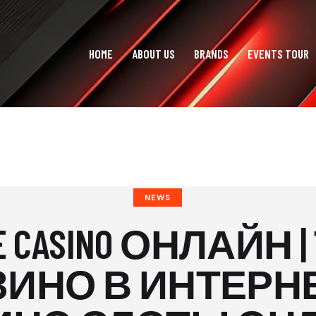
HOME
ABOUT US
BRANDS
EVENTS TOUR
NEWS
E CASINO ОНЛАЙН 
ЗИНО В ИНТЕРНЕ