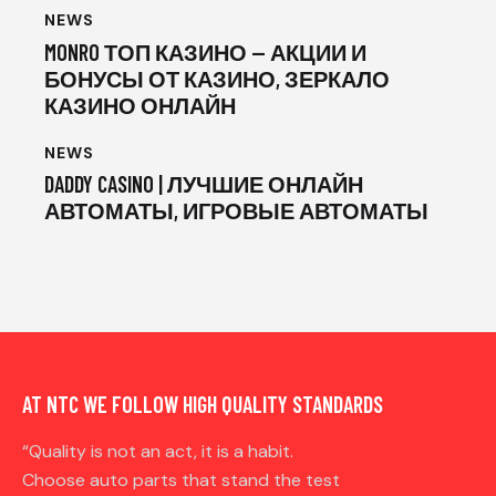
NEWS
MONRO ТОП КАЗИНО — АКЦИИ И
БОНУСЫ ОТ КАЗИНО, ЗЕРКАЛО
КАЗИНО ОНЛАЙН
NEWS
DADDY CASINO | ЛУЧШИЕ ОНЛАЙН
АВТОМАТЫ, ИГРОВЫЕ АВТОМАТЫ
AT NTC WE FOLLOW HIGH QUALITY STANDARDS
“Quality is not an act, it is a habit.
Choose auto parts that stand the test