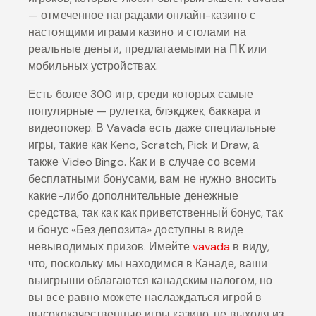
— отмеченное наградами онлайн-казино с
настоящими играми казино и столами на
реальные деньги, предлагаемыми на ПК или
мобильных устройствах.
Есть более 300 игр, среди которых самые
популярные — рулетка, блэкджек, баккара и
видеопокер. В Vavada есть даже специальные
игры, такие как Keno, Scratch, Pick и Draw, а
также Video Bingo. Как и в случае со всеми
бесплатными бонусами, вам не нужно вносить
какие-либо дополнительные денежные
средства, так как как приветственный бонус, так
и бонус «Без депозита» доступны в виде
невыводимых призов. Имейте
vavada
в виду,
что, поскольку мы находимся в Канаде, ваши
выигрыши облагаются канадским налогом, но
вы все равно можете наслаждаться игрой в
высококачественные игры казино, не выходя из