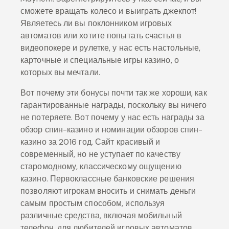
сможете вращать колесо и выиграть джекпот!
Являетесь ли вы поклонником игровых
автоматов или хотите попытать счастья в
видеопокере и рулетке, у нас есть настольные,
карточные и специальные игры казино, о
которых вы мечтали.
Вот почему эти бонусы почти так же хороши, как
гарантированные награды, поскольку вы ничего
не потеряете. Вот почему у нас есть награды за
обзор спин-казино и номинации обзоров спин-
казино за 2016 год. Сайт красивый и
современный, но не уступает по качеству
старомодному, классическому ощущению
казино. Первоклассные банковские решения
позволяют игрокам вносить и снимать деньги
самым простым способом, используя
различные средства, включая мобильный
телефон, для любителей игровых автоматов.