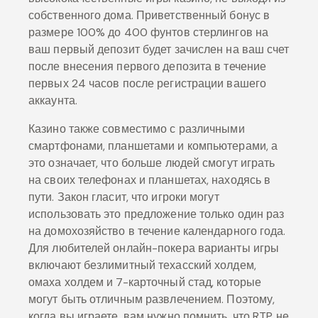
собственного дома. Приветственный бонус в
размере 100% до 400 фунтов стерлингов на
ваш первый депозит будет зачислен на ваш счет
после внесения первого депозита в течение
первых 24 часов после регистрации вашего
аккаунта.
Казино также совместимо с различными
смартфонами, планшетами и компьютерами, а
это означает, что больше людей смогут играть
на своих телефонах и планшетах, находясь в
пути. Закон гласит, что игроки могут
использовать это предложение только один раз
на домохозяйство в течение календарного года.
Для любителей онлайн-покера варианты игры
включают безлимитный техасский холдем,
омаха холдем и 7-карточный стад, которые
могут быть отличным развлечением. Поэтому,
когда вы играете, вам нужно помнить, что RTP не