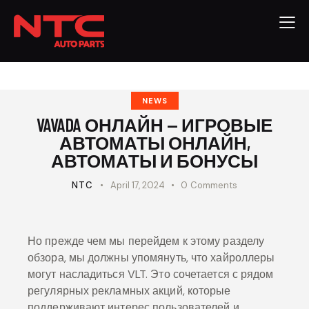
NEWS
VAVADA ОНЛАЙН — ИГРОВЫЕ
АВТОМАТЫ ОНЛАЙН,
АВТОМАТЫ И БОНУСЫ
NTC
April 17, 2024
0
Comments
Но прежде чем мы перейдем к этому разделу
обзора, мы должны упомянуть, что хайроллеры
могут насладиться VLT. Это сочетается с рядом
регулярных рекламных акций, которые
поддерживают интерес пользователей и