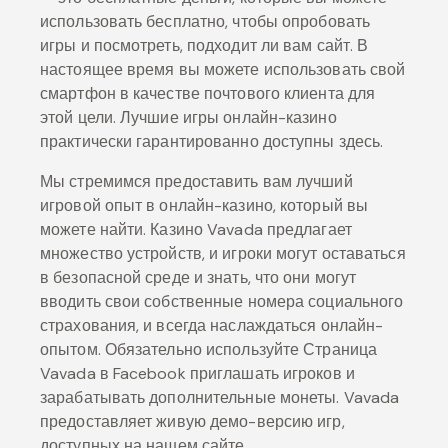
использовать бесплатно, чтобы опробовать
игры и посмотреть, подходит ли вам сайт. В
настоящее время вы можете использовать свой
смартфон в качестве почтового клиента для
этой цели. Лучшие игры онлайн-казино
практически гарантированно доступны здесь.
Мы стремимся предоставить вам лучший
игровой опыт в онлайн-казино, который вы
можете найти. Казино Vavada предлагает
множество устройств, и игроки могут оставаться
в безопасной среде и знать, что они могут
вводить свои собственные номера социального
страхования, и всегда наслаждаться онлайн-
опытом. Обязательно используйте Страница
Vavada в Facebook приглашать игроков и
зарабатывать дополнительные монеты. Vavada
предоставляет живую демо-версию игр,
доступных на нашем сайте.