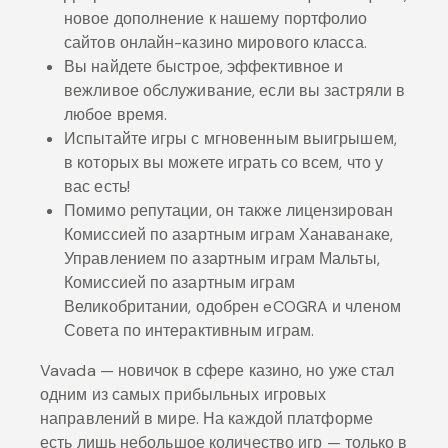
новое дополнение к нашему портфолио
сайтов онлайн-казино мирового класса.
Вы найдете быстрое, эффективное и
вежливое обслуживание, если вы застряли в
любое время.
Испытайте игры с мгновенным выигрышем,
в которых вы можете играть со всем, что у
вас есть!
Помимо репутации, он также лицензирован
Комиссией по азартным играм Ханаванаке,
Управлением по азартным играм Мальты,
Комиссией по азартным играм
Великобритании, одобрен eCOGRA и членом
Совета по интерактивным играм.
Vavada — новичок в сфере казино, но уже стал
одним из самых прибыльных игровых
направлений в мире. На каждой платформе
есть лишь небольшое количество игр — только в