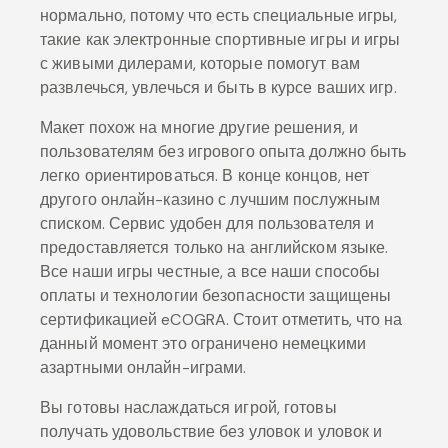
нормально, потому что есть специальные игры,
такие как электронные спортивные игры и игры
с живыми дилерами, которые помогут вам
развлечься, увлечься и быть в курсе ваших игр.
Макет похож на многие другие решения, и
пользователям без игрового опыта должно быть
легко ориентироваться. В конце концов, нет
другого онлайн-казино с лучшим послужным
списком. Сервис удобен для пользователя и
предоставляется только на английском языке.
Все наши игры честные, а все наши способы
оплаты и технологии безопасности защищены
сертификацией eCOGRA. Стоит отметить, что на
данный момент это ограничено немецкими
азартными онлайн-играми.
Вы готовы наслаждаться игрой, готовы
получать удовольствие без уловок и уловок и