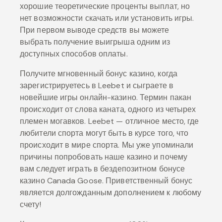
хорошие теоретические проценты выплат, но
нет возможности скачать или установить игры.
При первом выводе средств вы можете
выбрать получение выигрыша одним из
доступных способов оплаты.
Получите мгновенный бонус казино, когда
зарегистрируетесь в Leebet и сыграете в
новейшие игры онлайн-казино. Термин пакан
происходит от слова каната, одного из четырех
племен могавков. Leebet — отличное место, где
любители спорта могут быть в курсе того, что
происходит в мире спорта. Мы уже упоминали
причины попробовать наше казино и почему
вам следует играть в бездепозитном бонусе
казино Canada Goose. Приветственный бонус
является долгожданным дополнением к любому
счету!