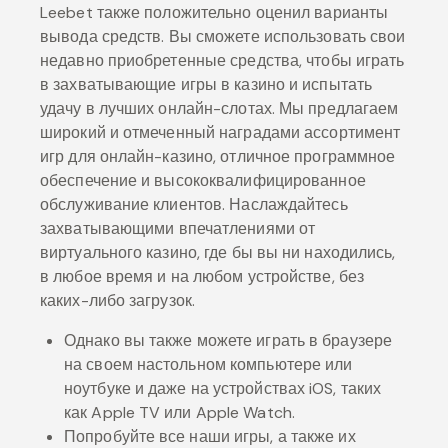
Leebet также положительно оценил варианты
вывода средств. Вы сможете использовать свои
недавно приобретенные средства, чтобы играть
в захватывающие игры в казино и испытать
удачу в лучших онлайн-слотах. Мы предлагаем
широкий и отмеченный наградами ассортимент
игр для онлайн-казино, отличное программное
обеспечение и высококвалифицированное
обслуживание клиентов. Наслаждайтесь
захватывающими впечатлениями от
виртуального казино, где бы вы ни находились,
в любое время и на любом устройстве, без
каких-либо загрузок.
Однако вы также можете играть в браузере
на своем настольном компьютере или
ноутбуке и даже на устройствах iOS, таких
как Apple TV или Apple Watch.
Попробуйте все наши игры, а также их