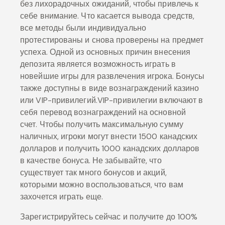
без лихорадочных ожиданий, чтобы привлечь к
себе внимание. Что касается вывода средств,
все методы были индивидуально
протестированы и снова проверены на предмет
успеха. Одной из основных причин внесения
депозита является возможность играть в
новейшие игры для развлечения игрока. Бонусы
также доступны в виде вознаграждений казино
или VIP-привилегий.VIP-привилегии включают в
себя перевод вознаграждений на основной
счет. Чтобы получить максимальную сумму
наличных, игроки могут внести 1500 канадских
долларов и получить 1000 канадских долларов
в качестве бонуса. Не забывайте, что
существует так много бонусов и акций,
которыми можно воспользоваться, что вам
захочется играть еще.
Зарегистрируйтесь сейчас и получите до 100%