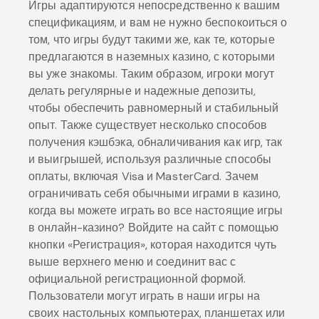
Игры адаптируются непосредственно к вашим
спецификациям, и вам не нужно беспокоиться о
том, что игры будут такими же, как те, которые
предлагаются в наземных казино, с которыми
вы уже знакомы. Таким образом, игроки могут
делать регулярные и надежные депозиты,
чтобы обеспечить равномерный и стабильный
опыт. Также существует несколько способов
получения кэшбэка, обналичивания как игр, так
и выигрышей, используя различные способы
оплаты, включая Visa и MasterCard. Зачем
ограничивать себя обычными играми в казино,
когда вы можете играть во все настоящие игры
в онлайн-казино? Войдите на сайт с помощью
кнопки «Регистрация», которая находится чуть
выше верхнего меню и соединит вас с
официальной регистрационной формой.
Пользователи могут играть в наши игры на
своих настольных компьютерах, планшетах или