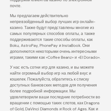
почте.
Мы предлагаем действительно
непревзойденный выбор лучших игр онлайн-
казино. Также будут представлены многие из
самых популярных способов оплаты, а также
поддерживаются такие способы оплаты, как
Boku, AstroPay, PhonePay и InstaBook. Они
дополняются некоторыми очень интересными
играми, такими как «Coffee Beanz» и «El Dorado».
У нас есть сотни игр для казино, и вы можете
найти огромный выбор игр на любой вкус и
кошелек. Пожалуйста, обратитесь к списку
доступных банковских методов для получения
более подробной информации. Мы
удовлетворили ваши последние потребности во
вращении с помощью таких слотов, как Dragons
of Gold, DaVinci Diamonds и Rock of Ages. Как и