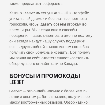
также предлагают рефералов.
Казино Leebet имеет уникальный интерфейс,
уникальный движок и бесплатные прогнозы
гороскопа, чтобы давать советы игрокам во
время игры. Мы всегда ищем способы
поощрения наших клиентов, и именно поэтому
они всегда найдут нашу службу поддержки
очень дружелюбной, с множеством способов
получить свои бонусные кредиты. Вот почему
мы взяли на себя ответственность составить
обзор лучшего онлайн-казино Канады.
БОНУСЫ И ПРОМОКОДЫ
LEEBET
Leebet — это онлайн-казино с более чем 5-
летним опытом работы в казино, получившее
массу восторженных отзывов. Обзор казино