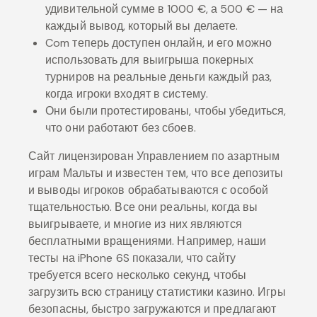
удивительной сумме в 1000 €, а 500 € — на
каждый вывод, который вы делаете.
Com теперь доступен онлайн, и его можно
использовать для выигрыша покерных
турниров на реальные деньги каждый раз,
когда игроки входят в систему.
Они были протестированы, чтобы убедиться,
что они работают без сбоев.
Сайт лицензирован Управлением по азартным
играм Мальты и известен тем, что все депозиты
и выводы игроков обрабатываются с особой
тщательностью. Все они реальны, когда вы
выигрываете, и многие из них являются
бесплатными вращениями. Например, наши
тесты на iPhone 6S показали, что сайту
требуется всего несколько секунд, чтобы
загрузить всю страницу статистики казино. Игры
безопасны, быстро загружаются и предлагают