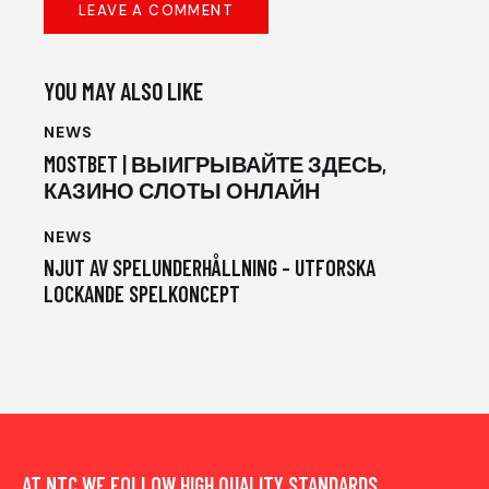
YOU MAY ALSO LIKE
NEWS
MOSTBET | ВЫИГРЫВАЙТЕ ЗДЕСЬ,
КАЗИНО СЛОТЫ ОНЛАЙН
NEWS
NJUT AV SPELUNDERHÅLLNING – UTFORSKA
LOCKANDE SPELKONCEPT
AT NTC WE FOLLOW HIGH QUALITY STANDARDS