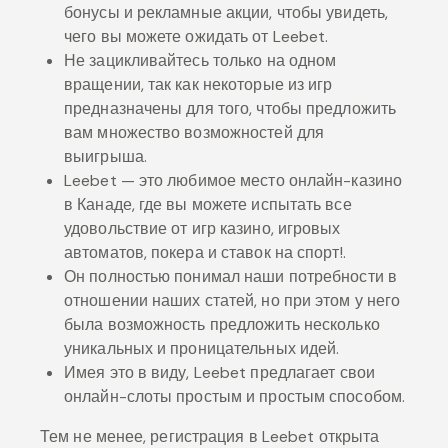
бонусы и рекламные акции, чтобы увидеть,
чего вы можете ожидать от Leebet.
Не зацикливайтесь только на одном
вращении, так как некоторые из игр
предназначены для того, чтобы предложить
вам множество возможностей для
выигрыша.
Leebet — это любимое место онлайн-казино
в Канаде, где вы можете испытать все
удовольствие от игр казино, игровых
автоматов, покера и ставок на спорт!.
Он полностью понимал наши потребности в
отношении наших статей, но при этом у него
была возможность предложить несколько
уникальных и проницательных идей.
Имея это в виду, Leebet предлагает свои
онлайн-слоты простым и простым способом.
Тем не менее, регистрация в Leebet открыта