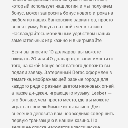
который использует наш логин, и мы получаем
бонус, может запросить бонус нового игрока на
любом из наших банковских вариантов, просто
внося сумму бонуса на свой счет в казино.
Наслаждайтесь мобильным удобством наших
замечательных игр казино и выигрывайте.
Если вы вносите 10 долларов, вы можете
ожидать 20 или 40 долларов, в зависимости от
того, на какой бонус бесплатного депозита вы
подали заявку. Затерянный Вегас оформлен в
тематике, изображающей разные города для
каждого ряда с разным цветом неоновых огней,
а также ди-джея, играющего музыку. Leebet —
это больше, чем просто место, где вы можете
играть в свои любимые игры казино. Для
внесения депозита вам необходимо совершить
первую транзакцию в нашем казино. На
вершине списка находятся классические