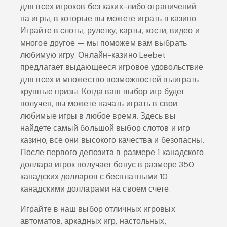
для всех игроков без каких-либо ограничений
на игры, в которые вы можете играть в казино.
Играйте в слоты, рулетку, карты, кости, видео и
многое другое — мы поможем вам выбрать
любимую игру. Онлайн-казино Leebet
предлагает выдающееся игровое удовольствие
для всех и множество возможностей выиграть
крупные призы. Когда ваш выбор игр будет
получен, вы можете начать играть в свои
любимые игры в любое время. Здесь вы
найдете самый большой выбор слотов и игр
казино, все они высокого качества и безопасны.
После первого депозита в размере 1 канадского
доллара игрок получает бонус в размере 350
канадских долларов с бесплатными 10
канадскими долларами на своем счете.
Играйте в наш выбор отличных игровых
автоматов, аркадных игр, настольных,