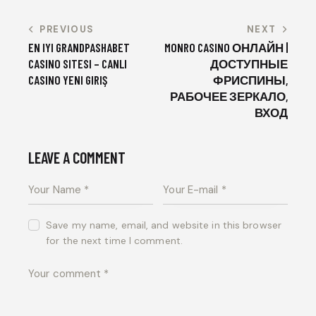
PREVIOUS
NEXT
EN IYI GRANDPASHABET
MONRO CASINO ОНЛАЙН |
CASINO SITESI – CANLI
ДОСТУПНЫЕ
CASINO YENI GIRIŞ
ФРИСПИНЫ,
РАБОЧЕЕ ЗЕРКАЛО,
ВХОД
LEAVE A COMMENT
Save my name, email, and website in this browser
for the next time I comment.