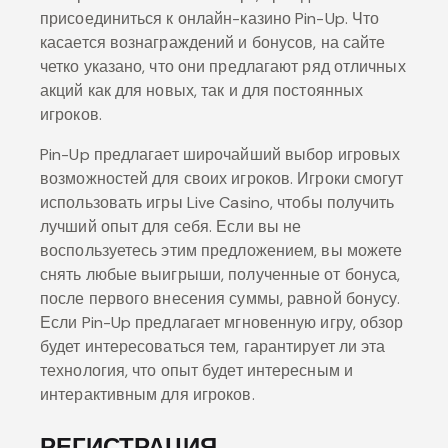
присоединиться к онлайн-казино Pin-Up. Что
касается вознаграждений и бонусов, на сайте
четко указано, что они предлагают ряд отличных
акций как для новых, так и для постоянных
игроков.
Pin-Up предлагает широчайший выбор игровых
возможностей для своих игроков. Игроки смогут
использовать игры Live Casino, чтобы получить
лучший опыт для себя. Если вы не
воспользуетесь этим предложением, вы можете
снять любые выигрыши, полученные от бонуса,
после первого внесения суммы, равной бонусу.
Если Pin-Up предлагает мгновенную игру, обзор
будет интересоваться тем, гарантирует ли эта
технология, что опыт будет интересным и
интерактивным для игроков.
РЕГИСТРАЦИЯ