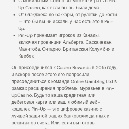
С мобильным казино вы можете играть в Pin-
Up Casino, как если бы вы были дома.
От блэкджека до баккары, от рулетки до кости
— что бы вы ни искали, у нас есть это в Pin-
Up.
Pin-Up принимает игроков из Канады,
включая провинции Альберта, Саскачеван,
Манитоба, Онтарио, Британская Колумбия и
Квебек.
Он присоединился к Casino Rewards в 2015 году,
и вскоре после этого его попросили
присоединиться к команде Online Gambling Ltd в
рамках расширения проблемы муравьев в Pin-
UpCasino. Будь то ваша кредитная или
дебетовая карта или ваш любимый веб-
кошелек, Pin-Up — это цифровое казино с
лучшей защитой ваших банковских данных и
реквизитов счета. Или, если вы готовы