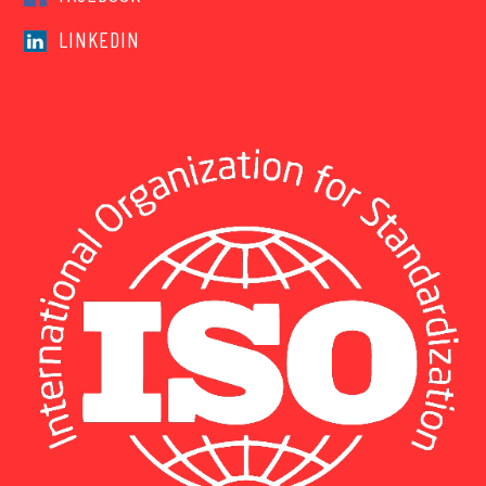
LINKEDIN