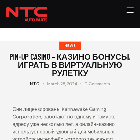
NEWS
PIN-UP CASINO – КАЗИНО БОНУСЫ,
ИГРАТЬ В ВИРТУАЛЬНУЮ
РУЛЕТКУ
NTC
March 28, 2024
0
Comments
Они лицензированы Kahnawake Gaming
Corporation, работают по одному и тому же
адресу уже несколько лет, а онлайн-казино
использует новый удобный для мобильных
устройств интерфейс, которого так жаждут