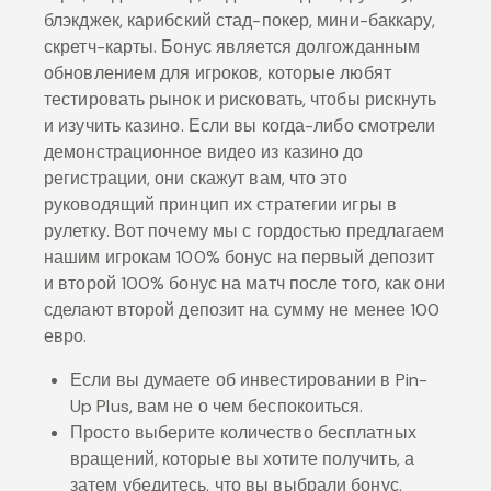
блэкджек, карибский стад-покер, мини-баккару,
скретч-карты. Бонус является долгожданным
обновлением для игроков, которые любят
тестировать рынок и рисковать, чтобы рискнуть
и изучить казино. Если вы когда-либо смотрели
демонстрационное видео из казино до
регистрации, они скажут вам, что это
руководящий принцип их стратегии игры в
рулетку. Вот почему мы с гордостью предлагаем
нашим игрокам 100% бонус на первый депозит
и второй 100% бонус на матч после того, как они
сделают второй депозит на сумму не менее 100
евро.
Если вы думаете об инвестировании в Pin-
Up Plus, вам не о чем беспокоиться.
Просто выберите количество бесплатных
вращений, которые вы хотите получить, а
затем убедитесь, что вы выбрали бонус,