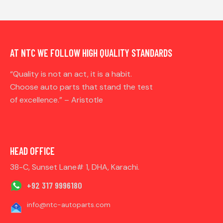
AT NTC WE FOLLOW HIGH QUALITY STANDARDS
“Quality is not an act, it is a habit.
Choose auto parts that stand the test
of excellence.” – Aristotle
HEAD OFFICE
38-C, Sunset Lane# 1, DHA, Karachi.
+92 317 9996180
info@ntc-autoparts.com