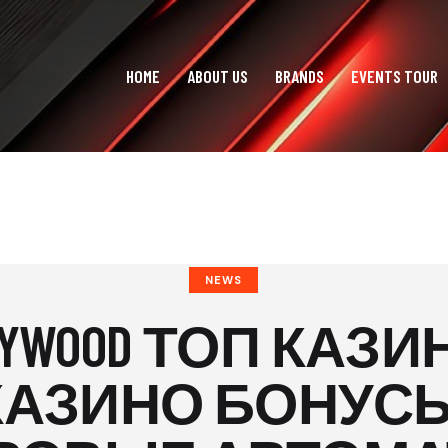
HOME
ABOUT US
BRANDS
EVENTS TOUR
NEWS
LYWOOD ТОП КАЗИ
КАЗИНО БОНУСЫ