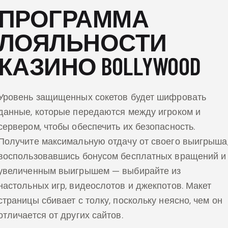
ПРОГРАММА
ЛОЯЛЬНОСТИ
КАЗИНО BOLLYWOOD
Уровень защищенных сокетов будет шифровать
данные, которые передаются между игроком и
сервером, чтобы обеспечить их безопасность.
Получите максимальную отдачу от своего выигрыша
воспользовавшись бонусом бесплатных вращений и
увеличенным выигрышем — выбирайте из
настольных игр, видеослотов и джекпотов. Макет
страницы сбивает с толку, поскольку неясно, чем он
отличается от других сайтов.