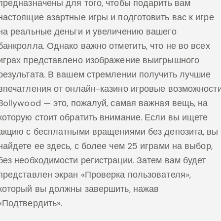
предназначены для того, чтобы подарить вам
настоящие азартные игры и подготовить вас к игре
на реальные деньги и увеличению вашего
банкролла. Однако важно отметить, что не во всех
играх представлено изображение выигрышного
результата. В вашем стремлении получить лучшие
впечатления от онлайн-казино игровые возможност
Bollywood — это, пожалуй, самая важная вещь, на
которую стоит обратить внимание. Если вы ищете
акцию с бесплатными вращениями без депозита, вы
найдете ее здесь, с более чем 25 играми на выбор,
без необходимости регистрации. Затем вам будет
представлен экран «Проверка пользователя»,
который вы должны завершить, нажав
«Подтвердить».