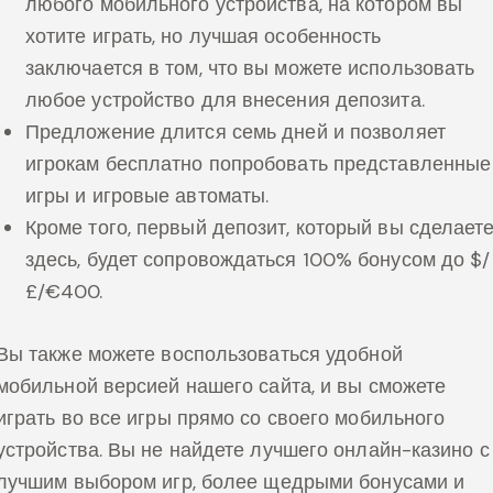
любого мобильного устройства, на котором вы
хотите играть, но лучшая особенность
заключается в том, что вы можете использовать
любое устройство для внесения депозита.
Предложение длится семь дней и позволяет
игрокам бесплатно попробовать представленные
игры и игровые автоматы.
Кроме того, первый депозит, который вы сделает
здесь, будет сопровождаться 100% бонусом до $/
£/€400.
Вы также можете воспользоваться удобной
мобильной версией нашего сайта, и вы сможете
играть во все игры прямо со своего мобильного
устройства. Вы не найдете лучшего онлайн-казино с
лучшим выбором игр, более щедрыми бонусами и