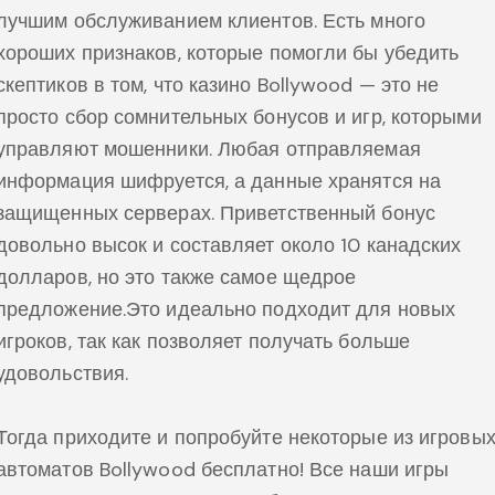
лучшим обслуживанием клиентов. Есть много
хороших признаков, которые помогли бы убедить
скептиков в том, что казино Bollywood — это не
просто сбор сомнительных бонусов и игр, которыми
управляют мошенники. Любая отправляемая
информация шифруется, а данные хранятся на
защищенных серверах. Приветственный бонус
довольно высок и составляет около 10 канадских
долларов, но это также самое щедрое
предложение.Это идеально подходит для новых
игроков, так как позволяет получать больше
удовольствия.
Тогда приходите и попробуйте некоторые из игровы
автоматов Bollywood бесплатно! Все наши игры