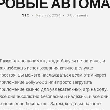
РОВЫЕ АВТОМ
NTC
March 27, 2024
0
Comments
Также важно понимать, когда бонусы не активны, и
как избежать использования казино в случае
простоя. Вы можете наслаждаться всем этим через
приложение Bollywood или просто загрузить
приложение казино для увлекательных игр на ходу.
Все они абсолютно безопасны и надежны, и все они
совершенно бесплатны. Затем, когда вы начнете