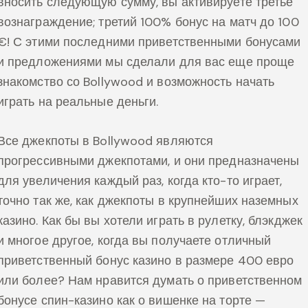
вносить следующую сумму, вы активируете третье
вознаграждение; третий 100% бонус на матч до 100
€! С этими последними приветственными бонусами
и предложениями мы сделали для вас еще проще
знакомство со Bollywood и возможность начать
играть на реальные деньги.
Все джекпоты в Bollywood являются
прогрессивными джекпотами, и они предназначены
для увеличения каждый раз, когда кто-то играет,
точно так же, как джекпоты в крупнейших наземных
казино. Как бы вы хотели играть в рулетку, блэкджек
и многое другое, когда вы получаете отличный
приветственный бонус казино в размере 400 евро
или более? Нам нравится думать о приветственном
бонусе спин-казино как о вишенке на торте —