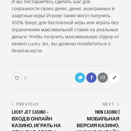
И вы постараетесь сделать шаг для
сохранности своих денег, денег, выигранных в
азартные игры! Игроки также могут получить
100% бонус для бесплатной игры или играть без
ограничения максимальной ставки на реальные
деньги. Чтобы получить максимальную отдачу от
казино Lucky Jet, вы должны позаботиться о
безопасности.
0
PREVIOUS
NEXT
LUCKY JET CASINO –
1WIN CASINO |
ВХОД В ОНЛАЙН
МОБИЛЬНАЯ
КАЗИНО, ИГРАТЬ НА
ВЕРСИЯ КАЗИНО,