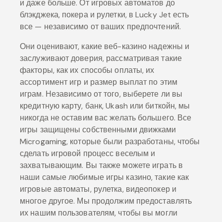
и даже больше. От игровых автоматов до
блэкджека, покера и рулетки, в Lucky Jet есть
все — независимо от ваших предпочтений.
Они оценивают, какие веб-казино надежны и
заслуживают доверия, рассматривая такие
факторы, как их способы оплаты, их
ассортимент игр и размер выплат по этим
играм. Независимо от того, выберете ли вы
кредитную карту, банк, Ukash или биткойн, мы
никогда не оставим вас желать большего. Все
игры защищены собственными движками
Microgaming, которые были разработаны, чтобы
сделать игровой процесс веселым и
захватывающим. Вы также можете играть в
наши самые любимые игры казино, такие как
игровые автоматы, рулетка, видеопокер и
многое другое. Мы продолжим предоставлять
их нашим пользователям, чтобы вы могли