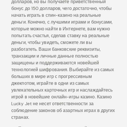
долларов, но вы получаете приветственный
бонус до 150 долларов, чего достаточно, чтобы
начать играть в спин-казино на реальные
деньги. Конечно, с лучшими играми и бонусами,
которые можно найти в Интернете, вам нужно
попытать счастья, сделав ставку на реальные
деньги, чтобы увидеть, сможете ли вы
разбогатеть. Ваши банковские реквизиты,
транзакции и личные данные полностью
защищены и поддерживаются новейшей
технологией шифрования. Выбирайте из самых
больших в мире игр с прогрессивным
джекпотом, играйте в одни из самых
увлекательных карточных игр и наслаждайтесь
игрой в новейшие онлайн-игры казино. Казино
Lucky Jet не несет ответственности за
соблюдение законов об азартных играх в других
странах.