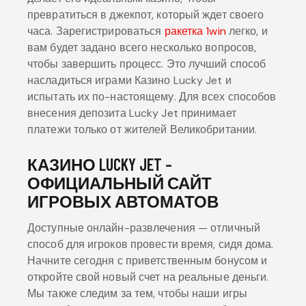
превратиться в джекпот, который ждет своего
часа. Зарегистрироваться
ракетка 1win
легко, и
вам будет задано всего несколько вопросов,
чтобы завершить процесс. Это лучший способ
насладиться играми Казино Lucky Jet и
испытать их по-настоящему. Для всех способов
внесения депозита Lucky Jet принимает
платежи только от жителей Великобритании.
КАЗИНО LUCKY JET –
ОФИЦИАЛЬНЫЙ САЙТ
ИГРОВЫХ АВТОМАТОВ
Доступные онлайн-развлечения — отличный
способ для игроков провести время, сидя дома.
Начните сегодня с приветственным бонусом и
откройте свой новый счет на реальные деньги.
Мы также следим за тем, чтобы наши игры