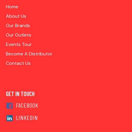
Home
About Us
Our Brands
Our Outlets
Events Tour
Become A Distributor
Contact Us
GET IN TOUCH
FACEBOOK
LINKEDIN