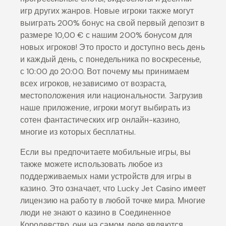
игр других жанров. Новые игроки также могут
выиграть 200% бонус на свой первый депозит в
размере 10,00 € с нашим 200% бонусом для
новых игроков! Это просто и доступно весь день
и каждый день, с понедельника по воскресенье,
с 10:00 до 20:00. Вот почему мы принимаем
всех игроков, независимо от возраста,
местоположения или национальности. Загрузив
наше приложение, игроки могут выбирать из
сотен фантастических игр онлайн-казино,
многие из которых бесплатны.
Если вы предпочитаете мобильные игры, вы
также можете использовать любое из
поддерживаемых нами устройств для игры в
казино. Это означает, что Lucky Jet Casino имеет
лицензию на работу в любой точке мира. Многие
люди не знают о казино в Соединенное
Королевство, они на самом деле являются