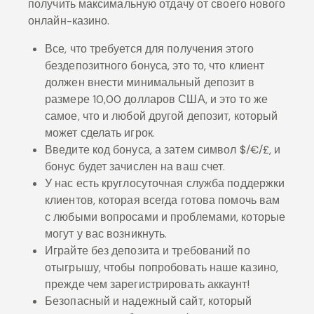
получить максимальную отдачу от своего нового
онлайн-казино.
Все, что требуется для получения этого
бездепозитного бонуса, это то, что клиент
должен внести минимальный депозит в
размере 10,00 долларов США, и это то же
самое, что и любой другой депозит, который
может сделать игрок.
Введите код бонуса, а затем символ $/€/£, и
бонус будет зачислен на ваш счет.
У нас есть круглосуточная служба поддержки
клиентов, которая всегда готова помочь вам
с любыми вопросами и проблемами, которые
могут у вас возникнуть.
Играйте без депозита и требований по
отыгрышу, чтобы попробовать наше казино,
прежде чем зарегистрировать аккаунт!
Безопасный и надежный сайт, который