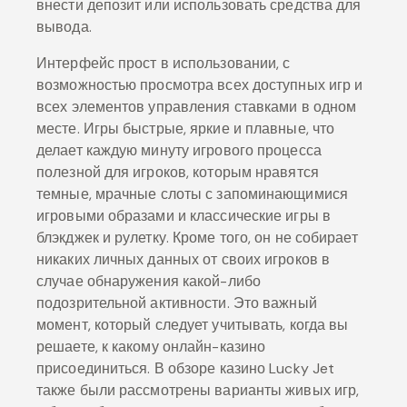
внести депозит или использовать средства для
вывода.
Интерфейс прост в использовании, с
возможностью просмотра всех доступных игр и
всех элементов управления ставками в одном
месте. Игры быстрые, яркие и плавные, что
делает каждую минуту игрового процесса
полезной для игроков, которым нравятся
темные, мрачные слоты с запоминающимися
игровыми образами и классические игры в
блэкджек и рулетку. Кроме того, он не собирает
никаких личных данных от своих игроков в
случае обнаружения какой-либо
подозрительной активности. Это важный
момент, который следует учитывать, когда вы
решаете, к какому онлайн-казино
присоединиться. В обзоре казино Lucky Jet
также были рассмотрены варианты живых игр,