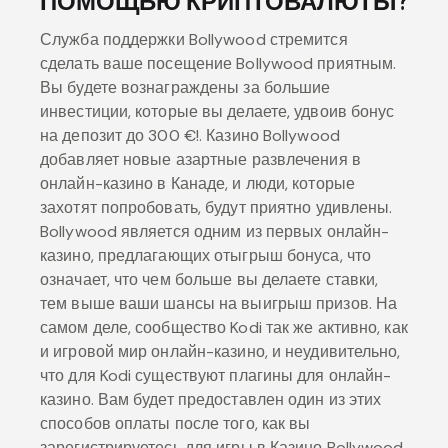
ПОМОЩЬЮ КРИПТОВАЛЮТЫ?
Служба поддержки Bollywood стремится
сделать ваше посещение Bollywood приятным.
Вы будете вознаграждены за большие
инвестиции, которые вы делаете, удвоив бонус
на депозит до 300 €!. Казино Bollywood
добавляет новые азартные развлечения в
онлайн-казино в Канаде, и люди, которые
захотят попробовать, будут приятно удивлены.
Bollywood является одним из первых онлайн-
казино, предлагающих отыгрыш бонуса, что
означает, что чем больше вы делаете ставки,
тем выше ваши шансы на выигрыш призов. На
самом деле, сообщество Kodi так же активно, как
и игровой мир онлайн-казино, и неудивительно,
что для Kodi существуют плагины для онлайн-
казино. Вам будет предоставлен один из этих
способов оплаты после того, как вы
зарегистрируетесь для игры в Казино Bollywood.