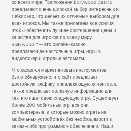
со всего мира. Приложения Bollywood Casino
предлагают очень широкий выбор интересных и
гибких игр, что делает их отличным выбором для
всех игроков. Мы также прилагаем все усилия,
чтобы обеспечить лучшее соотношение цены и
качества для игроков по всему миру.
Bollywood™ — это онлайн-казино,
предлагающее настольные игры, игры в
видеопокер и игровые автоматы.
Что касается маркетинговых инструментов,
было обнаружено, что сайт предлагает
достойную графику, привлекающую клиентов, а
также предлагает полезную информацию для
тех, кто ищет свою следующую игру. Существует
более 200 мобильных игр, все они
компьютерные, в которые можно играть на
мобильных устройствах без необходимости в
каком-либо программном обеспечении. Наши