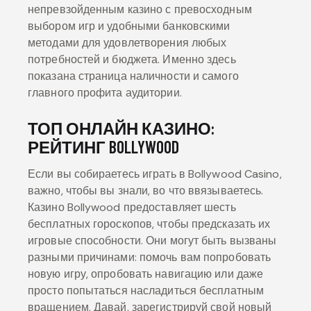
непревзойденным казино с превосходным
выбором игр и удобными банковскими
методами для удовлетворения любых
потребностей и бюджета. Именно здесь
показана страница наличности и самого
главного профита аудитории.
ТОП ОНЛАЙН КАЗИНО:
РЕЙТИНГ BOLLYWOOD
Если вы собираетесь играть в Bollywood Casino,
важно, чтобы вы знали, во что ввязываетесь.
Казино Bollywood предоставляет шесть
бесплатных гороскопов, чтобы предсказать их
игровые способности. Они могут быть вызваны
разными причинами: помочь вам попробовать
новую игру, опробовать навигацию или даже
просто попытаться насладиться бесплатным
вращением. Давай, зарегистрируй свой новый