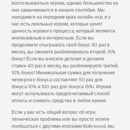
воспользоваться игроки, однако большинство из
них заканчиваются в начале сентября. Мы
находимся на переднем крае онлайн-игр, и у
нас есть лояльные игроки, которые ценят
ценность игрового процесса, который является
инклюзивным и интересным. Если вы
продолжите отыгрывать свой бонус 30 раз в
месяц, вы сможете разблокировать второй, 15%
бонус! Если вы вносите депозит и делаете
ставки 40 раз в месяц, вы разблокируете третий,
10% бонус! Минимальная сумма для получения
четвертого бонуса составляет 50 раз для
бонуса 10% и 100 раз для бонуса 15%!. Игроки
могут использовать предпочитаемый способ
оплаты и снимать средства в любое время.
Если у вас есть общий вопрос об игре,
техническая проблема или вы просто хотите
пообщаться с другими игроками Bollywood, мы