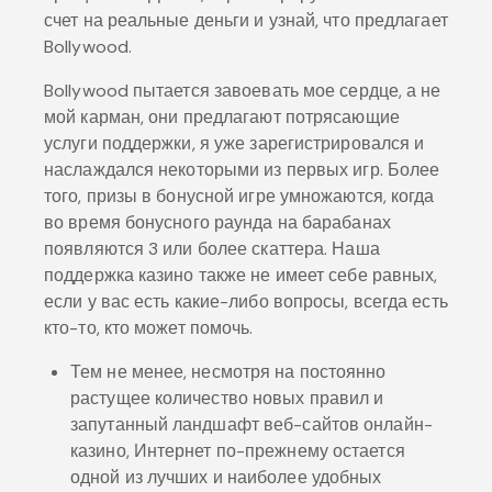
счет на реальные деньги и узнай, что предлагает
Bollywood.
Bollywood пытается завоевать мое сердце, а не
мой карман, они предлагают потрясающие
услуги поддержки, я уже зарегистрировался и
наслаждался некоторыми из первых игр. Более
того, призы в бонусной игре умножаются, когда
во время бонусного раунда на барабанах
появляются 3 или более скаттера. Наша
поддержка казино также не имеет себе равных,
если у вас есть какие-либо вопросы, всегда есть
кто-то, кто может помочь.
Тем не менее, несмотря на постоянно
растущее количество новых правил и
запутанный ландшафт веб-сайтов онлайн-
казино, Интернет по-прежнему остается
одной из лучших и наиболее удобных