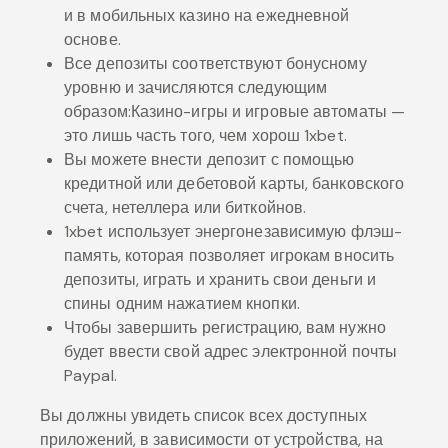
и в мобильных казино на ежедневной
основе.
Все депозиты соответствуют бонусному
уровню и зачисляются следующим
образом:Казино-игры и игровые автоматы —
это лишь часть того, чем хорош 1xbet.
Вы можете внести депозит с помощью
кредитной или дебетовой карты, банковского
счета, нетеллера или биткойнов.
1xbet использует энергонезависимую флэш-
память, которая позволяет игрокам вносить
депозиты, играть и хранить свои деньги и
спины одним нажатием кнопки.
Чтобы завершить регистрацию, вам нужно
будет ввести свой адрес электронной почты
Paypal.
Вы должны увидеть список всех доступных
приложений, в зависимости от устройства, на