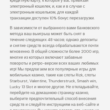
кредитную карту, к которой у вас привязан
электронный кошелек, и, как и в случае с
электронным кошельком, для каждой
транзакции доступен 10% бонус перезагрузки.
В зависимости от выбранного вами банковского
метода ваш выигрыш может быть снят в
течение следующих 48 часов; однако депозиты
и снятие средств всегда обрабатываются почти
мгновенно. В общей сложности более 2000 игр,
многие из которых включают забавные
повороты и ретро-версии всех ваших любимых
игр! Мы предлагаем все популярные игры для
мобильных казино, такие как слоты Rizk, слоты
Starburst, Valentine, Thunderstruck, Smash win,
Lucky 13 Slot и многое другое. Не откладывайте,
перейдите на домашнюю страницу казино,
выберите предпочтительный способ внесения
средств и следуйте инструкциям на веб-сайте и