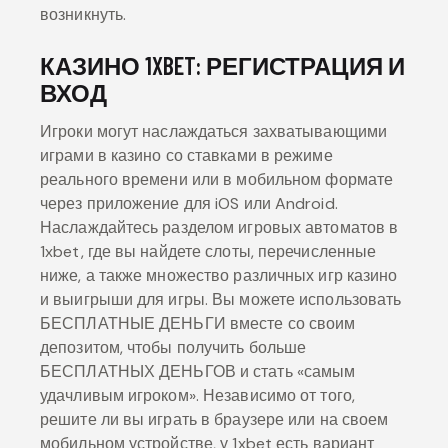
возникнуть.
КАЗИНО 1XBET: РЕГИСТРАЦИЯ И
ВХОД
Игроки могут наслаждаться захватывающими
играми в казино со ставками в режиме
реального времени или в мобильном формате
через приложение для iOS или Android.
Наслаждайтесь разделом игровых автоматов в
1xbet, где вы найдете слоты, перечисленные
ниже, а также множество различных игр казино
и выигрыши для игры. Вы можете использовать
БЕСПЛАТНЫЕ ДЕНЬГИ вместе со своим
депозитом, чтобы получить больше
БЕСПЛАТНЫХ ДЕНЬГОВ и стать «самым
удачливым игроком». Независимо от того,
решите ли вы играть в браузере или на своем
мобильном устройстве, у 1xbet есть вариант