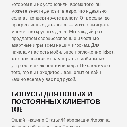
котором вы их установили. Кроме того, вы
можете внести депозит в евро, что идеально,
если вы конвертируете валюту. От веселья до
прогрессивных джекпотов — можно выиграть
множество крупных денег. Мы каждый раз
предлагаем сверхбезопасные и честные
азартные игры всем нашим игрокам. Для
начала у нас есть мобильное приложение 1xbet,
которое позволяет нам играть с мобильных
устройств из любой точки мира. Независимо от
того, где вы находитесь, ваш опыт онлайн-
казино всегда у вас под рукой.
БОНУСЫ ДЛЯ НОВЫХ И
ПОСТОЯННЫХ КЛИЕНТОВ
1XBET
Онлайн-казино Статьи/Информация/Корзина
Условия обслуживания Политика