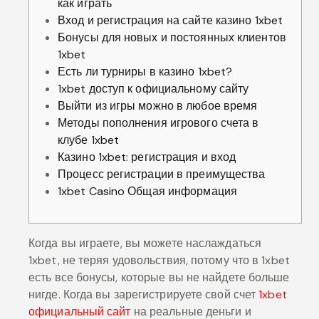
как играть
Вход и регистрация на сайте казино 1xbet
Бонусы для новых и постоянных клиентов
1xbet
Есть ли турниры в казино 1xbet?
1xbet доступ к официальному сайту
Выйти из игры можно в любое время
Методы пополнения игрового счета в
клубе 1xbet
Казино 1xbet: регистрация и вход
Процесс регистрации в преимущества
1xbet Casino Общая информация
Когда вы играете, вы можете наслаждаться
1xbet, не теряя удовольствия, потому что в 1xbet
есть все бонусы, которые вы не найдете больше
нигде. Когда вы зарегистрируете свой счет
1xbet
официальный сайт
на реальные деньги и