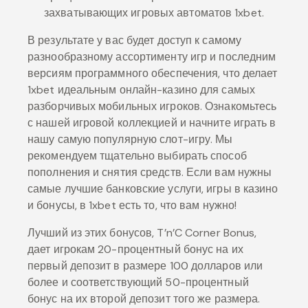
захватывающих игровых автоматов 1xbet.
В результате у вас будет доступ к самому
разнообразному ассортименту игр и последним
версиям программного обеспечения, что делает
1xbet идеальным онлайн-казино для самых
разборчивых мобильных игроков. Ознакомьтесь
с нашей игровой коллекцией и начните играть в
нашу самую популярную слот-игру. Мы
рекомендуем тщательно выбирать способ
пополнения и снятия средств. Если вам нужны
самые лучшие банковские услуги, игры в казино
и бонусы, в 1xbet есть то, что вам нужно!
Лучший из этих бонусов, T’n’C Corner Bonus,
дает игрокам 20-процентный бонус на их
первый депозит в размере 100 долларов или
более и соответствующий 50-процентный
бонус на их второй депозит того же размера.