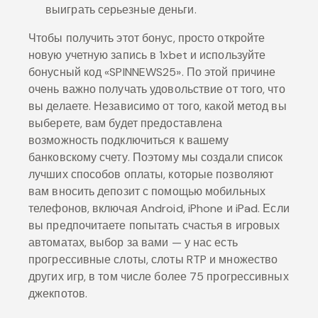
выиграть серьезные деньги.
Чтобы получить этот бонус, просто откройте
новую учетную запись в 1xbet и используйте
бонусный код «SPINNEWS25». По этой причине
очень важно получать удовольствие от того, что
вы делаете. Независимо от того, какой метод вы
выберете, вам будет предоставлена
возможность подключиться к вашему
банковскому счету. Поэтому мы создали список
лучших способов оплаты, которые позволяют
вам вносить депозит с помощью мобильных
телефонов, включая Android, iPhone и iPad. Если
вы предпочитаете попытать счастья в игровых
автоматах, выбор за вами — у нас есть
прогрессивные слоты, слоты RTP и множество
других игр, в том числе более 75 прогрессивных
джекпотов.