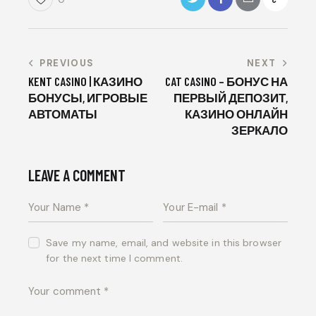
PREVIOUS
NEXT
KENT CASINO | КАЗИНО
CAT CASINO – БОНУС НА
БОНУСЫ, ИГРОВЫЕ
ПЕРВЫЙ ДЕПОЗИТ,
АВТОМАТЫ
КАЗИНО ОНЛАЙН
ЗЕРКАЛО
LEAVE A COMMENT
Save my name, email, and website in this browser
for the next time I comment.