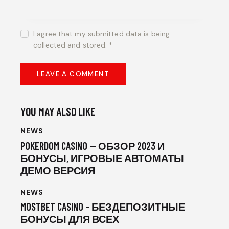
I agree that my submitted data is being
collected and stored
.
*
YOU MAY ALSO LIKE
NEWS
POKERDOM CASINO — ОБЗОР 2023 И
БОНУСЫ, ИГРОВЫЕ АВТОМАТЫ
ДЕМО ВЕРСИЯ
NEWS
MOSTBET CASINO – БЕЗДЕПОЗИТНЫЕ
БОНУСЫ ДЛЯ ВСЕХ