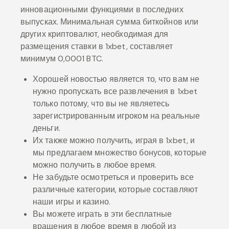
инновационными функциями в последних
выпусках. Минимальная сумма биткойнов или
других криптовалют, необходимая для
размещения ставки в 1xbet, составляет
минимум 0,0001 BTC.
Хорошей новостью является то, что вам не
нужно пропускать все развлечения в 1xbet
только потому, что вы не являетесь
зарегистрированным игроком на реальные
деньги.
Их также можно получить, играя в 1xbet, и
мы предлагаем множество бонусов, которые
можно получить в любое время.
Не забудьте осмотреться и проверить все
различные категории, которые составляют
наши игры и казино.
Вы можете играть в эти бесплатные
вращения в любое время в любой из