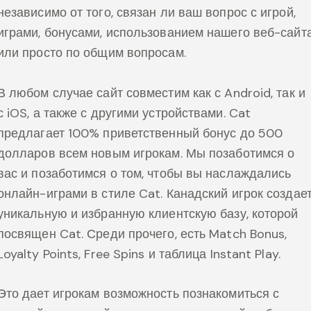
независимо от того, связан ли ваш вопрос с игрой,
играми, бонусами, использованием нашего веб-сайт
или просто по общим вопросам.
В любом случае сайт совместим как с Android, так и
с iOS, а также с другими устройствами. Cat
предлагает 100% приветственный бонус до 500
долларов всем новым игрокам. Мы позаботимся о
вас и позаботимся о том, чтобы вы наслаждались
онлайн-играми в стиле Cat. Канадский игрок создае
уникальную и избранную клиентскую базу, которой
посвящен Cat. Среди прочего, есть Match Bonus,
Loyalty Points, Free Spins и таблица Instant Play.
Это дает игрокам возможность познакомиться с