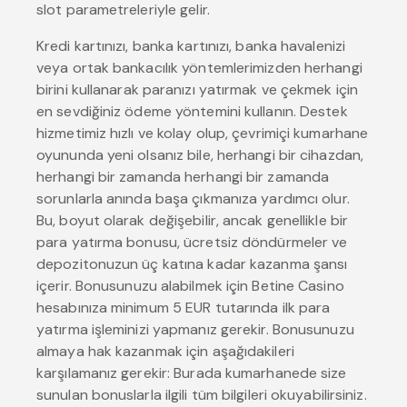
slot parametreleriyle gelir.
Kredi kartınızı, banka kartınızı, banka havalenizi
veya ortak bankacılık yöntemlerimizden herhangi
birini kullanarak paranızı yatırmak ve çekmek için
en sevdiğiniz ödeme yöntemini kullanın. Destek
hizmetimiz hızlı ve kolay olup, çevrimiçi kumarhane
oyununda yeni olsanız bile, herhangi bir cihazdan,
herhangi bir zamanda herhangi bir zamanda
sorunlarla anında başa çıkmanıza yardımcı olur.
Bu, boyut olarak değişebilir, ancak genellikle bir
para yatırma bonusu, ücretsiz döndürmeler ve
depozitonuzun üç katına kadar kazanma şansı
içerir. Bonusunuzu alabilmek için Betine Casino
hesabınıza minimum 5 EUR tutarında ilk para
yatırma işleminizi yapmanız gerekir. Bonusunuzu
almaya hak kazanmak için aşağıdakileri
karşılamanız gerekir: Burada kumarhanede size
sunulan bonuslarla ilgili tüm bilgileri okuyabilirsiniz.