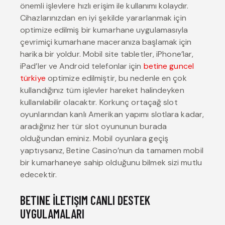
önemli işlevlere hızlı erişim ile kullanımı kolaydır.
Cihazlarınızdan en iyi şekilde yararlanmak için
optimize edilmiş bir kumarhane uygulamasıyla
çevrimiçi kumarhane maceranıza başlamak için
harika bir yoldur. Mobil site tabletler, iPhone’lar,
iPad’ler ve Android telefonlar için
betine guncel
türkiye
optimize edilmiştir, bu nedenle en çok
kullandığınız tüm işlevler hareket halindeyken
kullanılabilir olacaktır. Korkunç ortaçağ slot
oyunlarından kanlı Amerikan yapımı slotlara kadar,
aradığınız her tür slot oyununun burada
olduğundan eminiz. Mobil oyunlara geçiş
yaptıysanız, Betine Casino’nun da tamamen mobil
bir kumarhaneye sahip olduğunu bilmek sizi mutlu
edecektir.
BETINE İLETIŞIM CANLI DESTEK
UYGULAMALARI