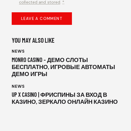
collected and stored
.
*
YOU MAY ALSO LIKE
NEWS
MONRO CASINO – ДЕМО СЛОТЫ
БЕСПЛАТНО, ИГРОВЫЕ АВТОМАТЫ
ДЕМО ИГРЫ
NEWS
UP X CASINO | ФРИСПИНЫ ЗА ВХОД В
КАЗИНО, ЗЕРКАЛО ОНЛАЙН КАЗИНО