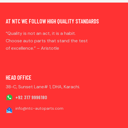
AT NTC WE FOLLOW HIGH QUALITY STANDARDS
“Quality is not an act, it is a habit.
Choose auto parts that stand the test
of excellence.” – Aristotle
HEAD OFFICE
38-C, Sunset Lane# 1, DHA, Karachi.
+92 317 9996180
info@ntc-autoparts.com