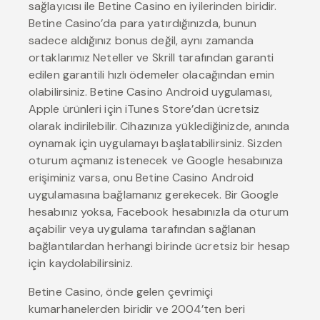
sağlayıcısı ile Betine Casino en iyilerinden biridir.
Betine Casino’da para yatırdığınızda, bunun
sadece aldığınız bonus değil, aynı zamanda
ortaklarımız Neteller ve Skrill tarafından garanti
edilen garantili hızlı ödemeler olacağından emin
olabilirsiniz. Betine Casino Android uygulaması,
Apple ürünleri için iTunes Store’dan ücretsiz
olarak indirilebilir. Cihazınıza yüklediğinizde, anında
oynamak için uygulamayı başlatabilirsiniz. Sizden
oturum açmanız istenecek ve Google hesabınıza
erişiminiz varsa, onu Betine Casino Android
uygulamasına bağlamanız gerekecek. Bir Google
hesabınız yoksa, Facebook hesabınızla da oturum
açabilir veya uygulama tarafından sağlanan
bağlantılardan herhangi birinde ücretsiz bir hesap
için kaydolabilirsiniz.
Betine Casino, önde gelen çevrimiçi
kumarhanelerden biridir ve 2004’ten beri