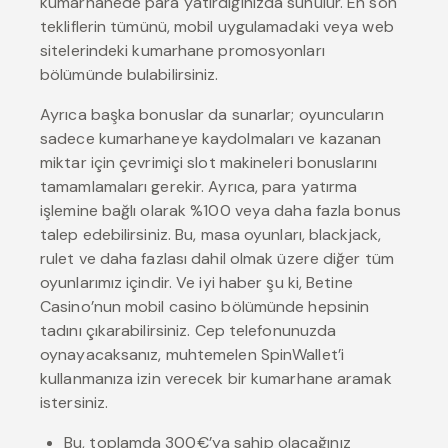
kumarhanede para yatırdığınızda sunulur. En son
tekliflerin tümünü, mobil uygulamadaki veya web
sitelerindeki kumarhane promosyonları
bölümünde bulabilirsiniz.
Ayrıca başka bonuslar da sunarlar; oyuncuların
sadece kumarhaneye kaydolmaları ve kazanan
miktar için çevrimiçi slot makineleri bonuslarını
tamamlamaları gerekir. Ayrıca, para yatırma
işlemine bağlı olarak %100 veya daha fazla bonus
talep edebilirsiniz. Bu, masa oyunları, blackjack,
rulet ve daha fazlası dahil olmak üzere diğer tüm
oyunlarımız içindir. Ve iyi haber şu ki, Betine
Casino’nun mobil casino bölümünde hepsinin
tadını çıkarabilirsiniz. Cep telefonunuzda
oynayacaksanız, muhtemelen SpinWallet’i
kullanmanıza izin verecek bir kumarhane aramak
istersiniz.
Bu, toplamda 300€’ya sahip olacağınız