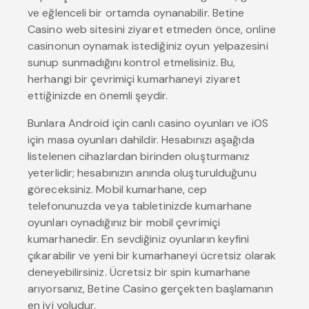
ve eğlenceli bir ortamda oynanabilir. Betine
Casino web sitesini ziyaret etmeden önce, online
casinonun oynamak istediğiniz oyun yelpazesini
sunup sunmadığını kontrol etmelisiniz. Bu,
herhangi bir çevrimiçi kumarhaneyi ziyaret
ettiğinizde en önemli şeydir.
Bunlara Android için canlı casino oyunları ve iOS
için masa oyunları dahildir. Hesabınızı aşağıda
listelenen cihazlardan birinden oluşturmanız
yeterlidir; hesabınızın anında oluşturulduğunu
göreceksiniz. Mobil kumarhane, cep
telefonunuzda veya tabletinizde kumarhane
oyunları oynadığınız bir mobil çevrimiçi
kumarhanedir. En sevdiğiniz oyunların keyfini
çıkarabilir ve yeni bir kumarhaneyi ücretsiz olarak
deneyebilirsiniz. Ücretsiz bir spin kumarhane
arıyorsanız, Betine Casino gerçekten başlamanın
en iyi yoludur.