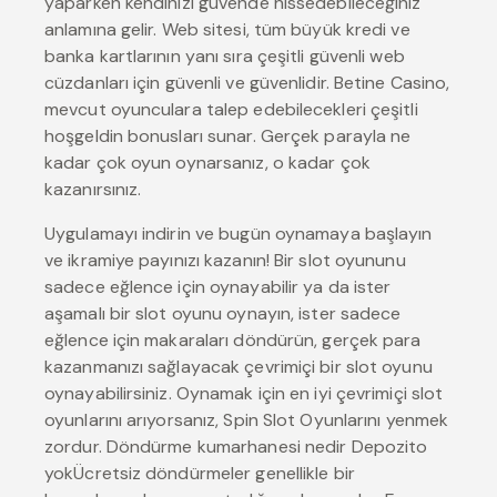
yaparken kendinizi güvende hissedebileceğiniz
anlamına gelir. Web sitesi, tüm büyük kredi ve
banka kartlarının yanı sıra çeşitli güvenli web
cüzdanları için güvenli ve güvenlidir. Betine Casino,
mevcut oyunculara talep edebilecekleri çeşitli
hoşgeldin bonusları sunar. Gerçek parayla ne
kadar çok oyun oynarsanız, o kadar çok
kazanırsınız.
Uygulamayı indirin ve bugün oynamaya başlayın
ve ikramiye payınızı kazanın! Bir slot oyununu
sadece eğlence için oynayabilir ya da ister
aşamalı bir slot oyunu oynayın, ister sadece
eğlence için makaraları döndürün, gerçek para
kazanmanızı sağlayacak çevrimiçi bir slot oyunu
oynayabilirsiniz. Oynamak için en iyi çevrimiçi slot
oyunlarını arıyorsanız, Spin Slot Oyunlarını yenmek
zordur. Döndürme kumarhanesi nedir Depozito
yokÜcretsiz döndürmeler genellikle bir