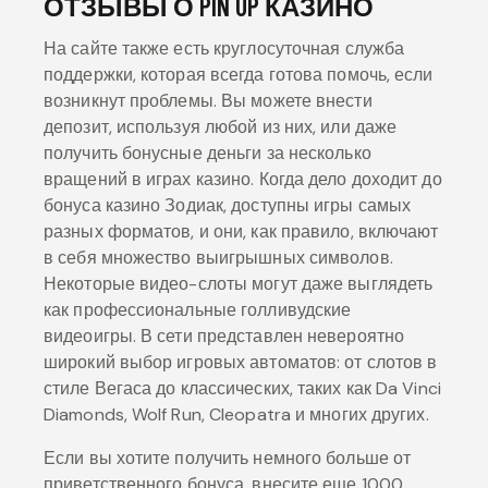
ОТЗЫВЫ О PIN UP КАЗИНО
На сайте также есть круглосуточная служба
поддержки, которая всегда готова помочь, если
возникнут проблемы. Вы можете внести
депозит, используя любой из них, или даже
получить бонусные деньги за несколько
вращений в играх казино. Когда дело доходит до
бонуса казино Зодиак, доступны игры самых
разных форматов, и они, как правило, включают
в себя множество выигрышных символов.
Некоторые видео-слоты могут даже выглядеть
как профессиональные голливудские
видеоигры. В сети представлен невероятно
широкий выбор игровых автоматов: от слотов в
стиле Вегаса до классических, таких как Da Vinci
Diamonds, Wolf Run, Cleopatra и многих других.
Если вы хотите получить немного больше от
приветственного бонуса, внесите еще 1000