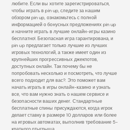
любите. Если вы хотите зарегистрироваться,
чтобы играть в pin up, следите за нашим
обзором pin up, ознакомьтесь с полной
информацией о бонусных предложениях pin up
и начните играть в лучшие онлайн-игры казино
бесплатно!. Безопасная игра гарантирована, и
pin up предлагает только лучшие из лучших
игровых технологий, а также имеет один из
крупнейших прогрессивных джекпотов,
доступных онлайн. Так почему бы не
попробовать несколько и посмотреть, что лучше
всего подходит для вас?. Это поможет вам
начать играть в игры онлайн-казино и узнать
все, что вам нужно знать о нашем сервисе и
безопасности ваших денег. Стандартные
бесплатные спины присуждаются, когда игрок
делает ставку в размере 10 долларов или более
на игровых автоматах, выполнив требование 5-
кратного отыгрыша.