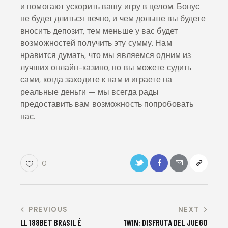
и помогают ускорить вашу игру в целом. Бонус
не будет длиться вечно, и чем дольше вы будете
вносить депозит, тем меньше у вас будет
возможностей получить эту сумму. Нам
нравится думать, что мы являемся одним из
лучших онлайн-казино, но вы можете судить
сами, когда заходите к нам и играете на
реальные деньги — мы всегда рады
предоставить вам возможность попробовать
нас.
0
PREVIOUS
NEXT
LL 188BET BRASIL É
1WIN: DISFRUTA DEL JUEGO