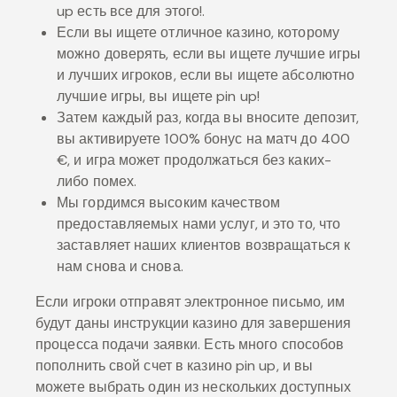
up есть все для этого!.
Если вы ищете отличное казино, которому
можно доверять, если вы ищете лучшие игры
и лучших игроков, если вы ищете абсолютно
лучшие игры, вы ищете pin up!
Затем каждый раз, когда вы вносите депозит,
вы активируете 100% бонус на матч до 400
€, и игра может продолжаться без каких-
либо помех.
Мы гордимся высоким качеством
предоставляемых нами услуг, и это то, что
заставляет наших клиентов возвращаться к
нам снова и снова.
Если игроки отправят электронное письмо, им
будут даны инструкции казино для завершения
процесса подачи заявки. Есть много способов
пополнить свой счет в казино pin up, и вы
можете выбрать один из нескольких доступных