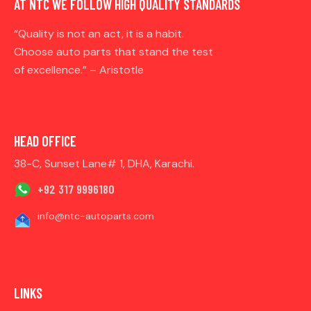
AT NTC WE FOLLOW HIGH QUALITY STANDARDS
“Quality is not an act, it is a habit.
Choose auto parts that stand the test
of excellence.” – Aristotle
HEAD OFFICE
38-C, Sunset Lane# 1, DHA, Karachi.
+92 317 9996180
info@ntc-autoparts.com
LINKS