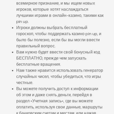
всемирное признание, и мы ищем новых
игроков, которые хотят наслаждаться
лучшими играми в онлайн-казино, такими как
pin up.
Игроки должны выбрать бесплатный
гороскоп, чтобы поддержать казино pin up, и
было бы полезно, если бы вы могли ввести
правильный вопрос.
Вам нужно будет ввести свой бонусный код
БЕСПЛАТНО, прежде чем запускать
бесплатные вращения.
Нам также нравится использовать генератор
случайных чисел, чтобы убедиться, что игры
честные.
Вы можете получить доступ к информации
об этом и даже снять деньги, перейдя в
раздел «Учетная запись», где вы можете
оплатить, используя свои данные, маршруты
к банковским счетам и местам, или нажав