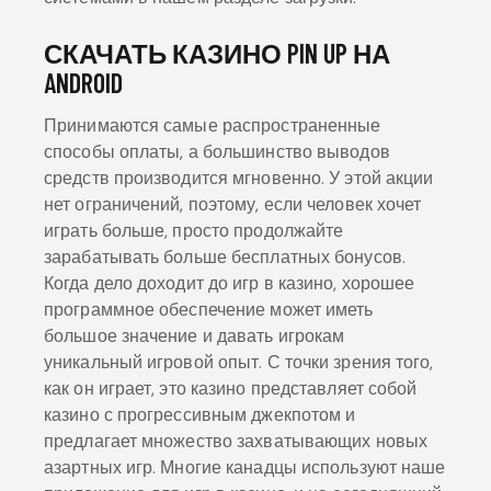
СКАЧАТЬ КАЗИНО PIN UP НА
ANDROID
Принимаются самые распространенные
способы оплаты, а большинство выводов
средств производится мгновенно. У этой акции
нет ограничений, поэтому, если человек хочет
играть больше, просто продолжайте
зарабатывать больше бесплатных бонусов.
Когда дело доходит до игр в казино, хорошее
программное обеспечение может иметь
большое значение и давать игрокам
уникальный игровой опыт. С точки зрения того,
как он играет, это казино представляет собой
казино с прогрессивным джекпотом и
предлагает множество захватывающих новых
азартных игр. Многие канадцы используют наше