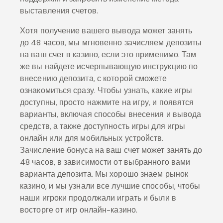
выставления счетов.
Хотя получение вашего вывода может занять
до 48 часов, мы мгновенно зачисляем депозиты
на ваш счет в казино, если это применимо. Там
же вы найдете исчерпывающую инструкцию по
внесению депозита, с которой сможете
ознакомиться сразу. Чтобы узнать, какие игры
доступны, просто нажмите на игру, и появятся
варианты, включая способы внесения и вывода
средств, а также доступность игры для игры
онлайн или для мобильных устройств.
Зачисление бонуса на ваш счет может занять до
48 часов, в зависимости от выбранного вами
варианта депозита. Мы хорошо знаем рынок
казино, и мы узнали все лучшие способы, чтобы
наши игроки продолжали играть и были в
восторге от игр онлайн-казино.