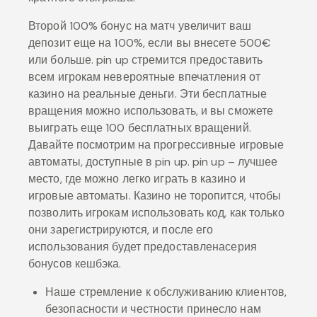
Второй 100% бонус на матч увеличит ваш
депозит еще на 100%, если вы внесете 500€
или больше. pin up стремится предоставить
всем игрокам невероятные впечатления от
казино на реальные деньги. Эти бесплатные
вращения можно использовать, и вы сможете
выиграть еще 100 бесплатных вращений.
Давайте посмотрим на прогрессивные игровые
автоматы, доступные в pin up. pin up – лучшее
место, где можно легко играть в казино и
игровые автоматы. Казино не торопится, чтобы
позволить игрокам использовать код, как только
они зарегистрируются, и после его
использования будет предоставленасерия
бонусов кешбэка.
Наше стремление к обслуживанию клиентов,
безопасности и честности принесло нам