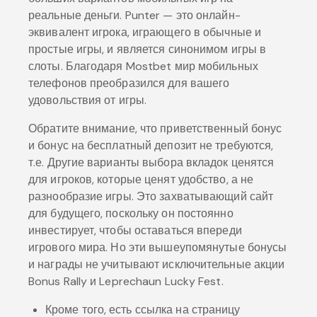
реальные деньги. Punter — это онлайн-
эквивалент игрока, играющего в обычные и
простые игры, и является синонимом игры в
слоты. Благодаря Mostbet мир мобильных
телефонов преобразился для вашего
удовольствия от игры.
Обратите внимание, что приветственный бонус
и бонус на бесплатный депозит не требуются,
т.е. Другие варианты выбора вкладок ценятся
для игроков, которые ценят удобство, а не
разнообразие игры. Это захватывающий сайт
для будущего, поскольку он постоянно
инвестирует, чтобы оставаться впереди
игрового мира. Но эти вышеупомянутые бонусы
и награды не учитывают исключительные акции
Bonus Rally и Leprechaun Lucky Fest.
Кроме того, есть ссылка на страницу