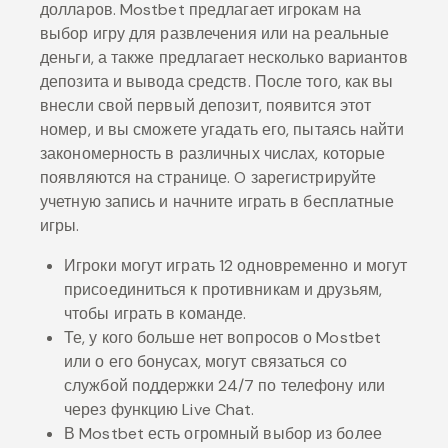
долларов. Mostbet предлагает игрокам на
выбор игру для развлечения или на реальные
деньги, а также предлагает несколько вариантов
депозита и вывода средств. После того, как вы
внесли свой первый депозит, появится этот
номер, и вы сможете угадать его, пытаясь найти
закономерность в различных числах, которые
появляются на странице. O зарегистрируйте
учетную запись и начните играть в бесплатные
игры.
Игроки могут играть 12 одновременно и могут
присоединиться к противникам и друзьям,
чтобы играть в команде.
Те, у кого больше нет вопросов о Mostbet
или о его бонусах, могут связаться со
службой поддержки 24/7 по телефону или
через функцию Live Chat.
В Mostbet есть огромный выбор из более