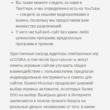
Вы также можете следить за нами в
Твиттере, и мы определенно есть на YouTube
— следите за нашими видеороликами о
казино, поскольку мы предоставим вам
множество развлечений!
У него чистый веб-сайт без каких-либо
шпионских программ, вредоносных
программ и троянов.
Удостоенные наград аудиторы электронных игр
eCOGRA, в том числе Sportsbook-e, могут
помочь игровым сайтам улучшить общее
взаимодействие с пользователем, предлагая
индивидуальные инструменты и советы для
сайтов. Казино Mostbet предлагает широкий
выбор игровых автоматов, из которых более
500 на выбор. Выигрыш денег в Интернете
заключается в поиске лучшего бонуса на
реальные деньги; независимо от того, в каком