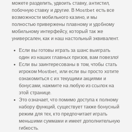
можете разделить, удвоить ставку, антистил,
побочную ставку и другие. В Mostbet есть все
возможности мобильного казино, и мы
полностью привержены плавному и удобному
мобильному интерфейсу, который так же
универсален, как и наш настольный эквивалент.
Если вы готовы играть за шанс выиграть
один из наших главных призов, вам повезло!
Если вы заинтересованы в том, чтобы стать
игроком Mostbet, или если вы просто хотите
ознакомиться с их текущими акциями и
бонусами, нажмите на любую из ссылок на
этой странице.
Это означает, что помимо доступа к полному
набору функций, существует также бонусный
режим для тех, кто предпочитает играть
меньшими суммами и имеет дополнительную
гибкость.