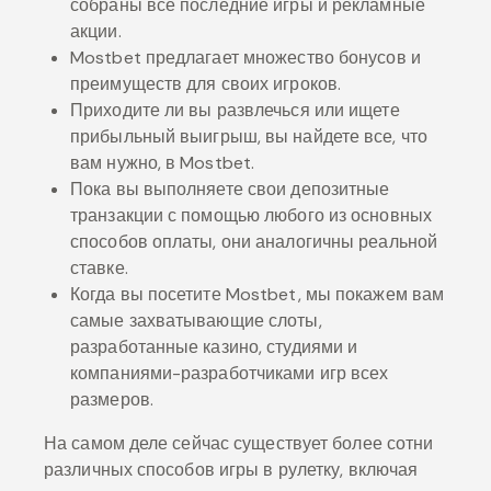
собраны все последние игры и рекламные
акции.
Mostbet предлагает множество бонусов и
преимуществ для своих игроков.
Приходите ли вы развлечься или ищете
прибыльный выигрыш, вы найдете все, что
вам нужно, в Mostbet.
Пока вы выполняете свои депозитные
транзакции с помощью любого из основных
способов оплаты, они аналогичны реальной
ставке.
Когда вы посетите Mostbet, мы покажем вам
самые захватывающие слоты,
разработанные казино, студиями и
компаниями-разработчиками игр всех
размеров.
На самом деле сейчас существует более сотни
различных способов игры в рулетку, включая