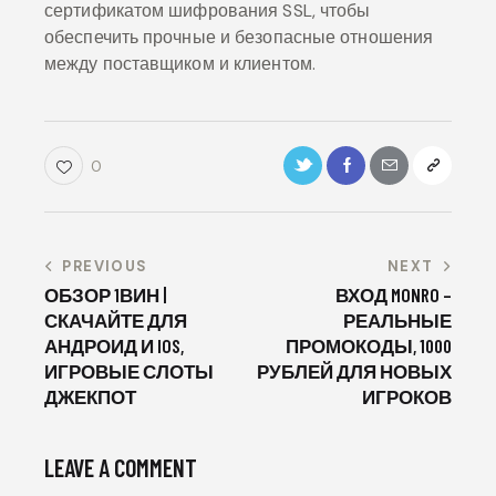
сертификатом шифрования SSL, чтобы
обеспечить прочные и безопасные отношения
между поставщиком и клиентом.
0
PREVIOUS
NEXT
ОБЗОР 1ВИН |
ВХОД MONRO –
СКАЧАЙТЕ ДЛЯ
РЕАЛЬНЫЕ
АНДРОИД И IOS,
ПРОМОКОДЫ, 1000
ИГРОВЫЕ СЛОТЫ
РУБЛЕЙ ДЛЯ НОВЫХ
ДЖЕКПОТ
ИГРОКОВ
LEAVE A COMMENT