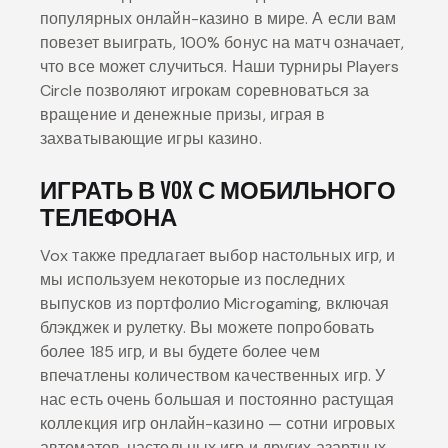
популярных онлайн-казино в мире. А если вам
повезет выиграть, 100% бонус на матч означает,
что все может случиться. Наши турниры Players
Circle позволяют игрокам соревноваться за
вращение и денежные призы, играя в
захватывающие игры казино.
ИГРАТЬ В VOX С МОБИЛЬНОГО
ТЕЛЕФОНА
Vox также предлагает выбор настольных игр, и
мы используем некоторые из последних
выпусков из портфолио Microgaming, включая
блэкджек и рулетку. Вы можете попробовать
более 185 игр, и вы будете более чем
впечатлены количеством качественных игр. У
нас есть очень большая и постоянно растущая
коллекция игр онлайн-казино — сотни игровых
автоматов, настольных игр и других азартных