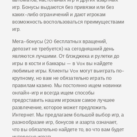
игр. Бонусы выдаются без привязки или без
каких-либо ограничений и дают игрокам
возможность воспользоваться преимуществами
игр.
Мега-бонусы (20 бесплатных вращений,
депозит не требуется) на сегодняшний день
являются лучшими. От блэкджека и рулетки до
игры в кости и баккары — в Vox вы найдете
любимые игры. Клиенты Vox могут выиграть по-
крупному, но вам не обязательно играть по
правилам казино. Мы постоянно ищем новинки
онлайн-игр и всегда ищем способы
предоставить нашим игрокам самое лучшее
развлечение, которое может предложить
Интернет. Мы предлагаем большой выбор игр, а
разнообразие игр, бонусов и азарта означает,
что вы обязательно найдете то, во что вам будет
интересно играть.