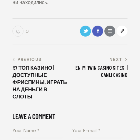
ни находились.
0
PREVIOUS
NEXT
R7 ТОП КАЗИНО |
EN IYI 1WIN CASINO SITESI |
ДОСТУПНЫЕ
CANLI CASINO
ФРИСПИНЫ, ИГРАТЬ
НА ДЕНЬГИ В
СЛОТЫ
LEAVE A COMMENT