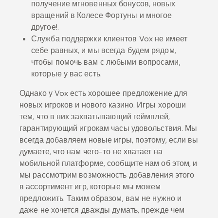
получение мгновенных бонусов, новых
вращений в Колесе Фортуны и многое
другое!.
Служба поддержки клиентов Vox не имеет
себе равных, и мы всегда будем рядом,
чтобы помочь вам с любыми вопросами,
которые у вас есть.
Однако у Vox есть хорошее предложение для
новых игроков и нового казино. Игры хороши
тем, что в них захватывающий геймплей,
гарантирующий игрокам часы удовольствия. Мы
всегда добавляем новые игры, поэтому, если вы
думаете, что нам чего-то не хватает на
мобильной платформе, сообщите нам об этом, и
мы рассмотрим возможность добавления этого
в ассортимент игр, которые мы можем
предложить. Таким образом, вам не нужно и
даже не хочется дважды думать, прежде чем