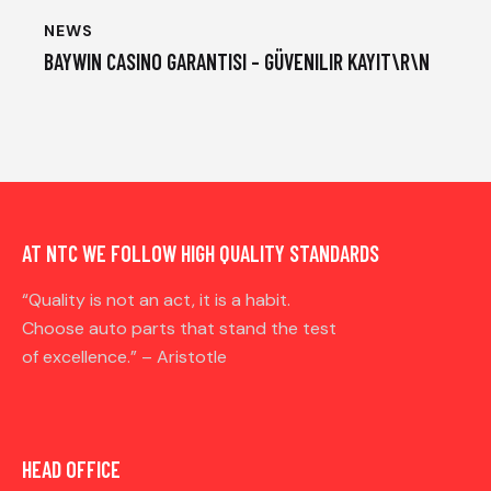
NEWS
BAYWIN CASINO GARANTISI – GÜVENILIR KAYIT\R\N
AT NTC WE FOLLOW HIGH QUALITY STANDARDS
“Quality is not an act, it is a habit.
Choose auto parts that stand the test
of excellence.” – Aristotle
HEAD OFFICE