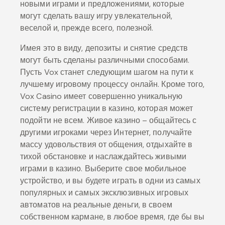
новыми играми и предложениями, которые
могут сделать вашу игру увлекательной,
веселой и, прежде всего, полезной.
Имея это в виду, депозиты и снятие средств
могут быть сделаны различными способами.
Пусть Vox станет следующим шагом на пути к
лучшему игровому процессу онлайн. Кроме того,
Vox Casino имеет совершенно уникальную
систему регистрации в казино, которая может
подойти не всем. Живое казино – общайтесь с
другими игроками через Интернет, получайте
массу удовольствия от общения, отдыхайте в
тихой обстановке и наслаждайтесь живыми
играми в казино. Выберите свое мобильное
устройство, и вы будете играть в одни из самых
популярных и самых эксклюзивных игровых
автоматов на реальные деньги, в своем
собственном кармане, в любое время, где бы вы