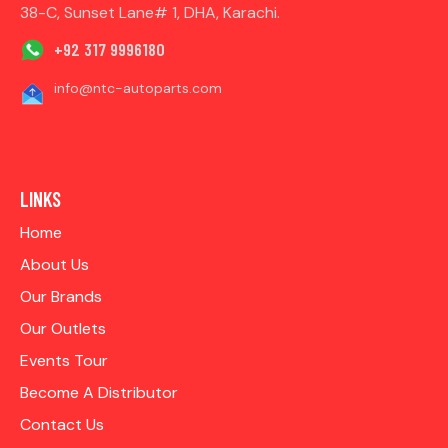
38-C, Sunset Lane# 1, DHA, Karachi.
+92 317 9996180
info@ntc-autoparts.com
LINKS
Home
About Us
Our Brands
Our Outlets
Events Tour
Become A Distributor
Contact Us