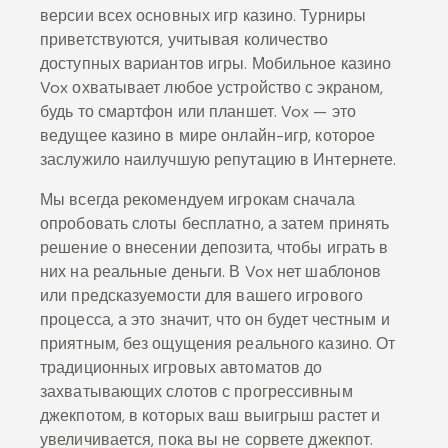
версии всех основных игр казино. Турниры
приветствуются, учитывая количество
доступных вариантов игры. Мобильное казино
Vox охватывает любое устройство с экраном,
будь то смартфон или планшет. Vox — это
ведущее казино в мире онлайн-игр, которое
заслужило наилучшую репутацию в Интернете.
Мы всегда рекомендуем игрокам сначала
опробовать слоты бесплатно, а затем принять
решение о внесении депозита, чтобы играть в
них на реальные деньги. В Vox нет шаблонов
или предсказуемости для вашего игрового
процесса, а это значит, что он будет честным и
приятным, без ощущения реального казино. От
традиционных игровых автоматов до
захватывающих слотов с прогрессивным
джекпотом, в которых ваш выигрыш растет и
увеличивается, пока вы не сорвете джекпот.