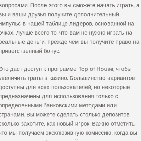
вопросами. После этого вы сможете начать играть, а
вы и ваши друзья получите дополнительный
импульс в нашей таблице лидеров, основанной на
очках. Лучше всего то, что вам не нужно играть на
реальные деньги, прежде чем вы получите право на
приветственный бонус.
Это даст доступ к программе Top of House, чтобы
увеличить траты в казино. Большинство вариантов
доступны для всех пользователей, но некоторые
предназначены для использования только с
определенными банковскими методами или
странами. Вы можете сделать столько депозитов,
сколько захотите, как новый игрок. Важно отметить,
что мы получаем эксклюзивную комиссию, когда вы