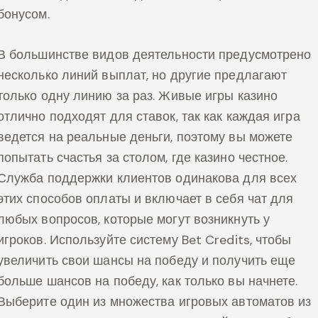
бонусом.
В большинстве видов деятельности предусмотрено
несколько линий выплат, но другие предлагают
только одну линию за раз. Живые игры казино
отлично подходят для ставок, так как каждая игра
ведется на реальные деньги, поэтому вы можете
попытать счастья за столом, где казино честное.
Служба поддержки клиентов одинакова для всех
этих способов оплаты и включает в себя чат для
любых вопросов, которые могут возникнуть у
игроков. Используйте систему Bet Credits, чтобы
увеличить свои шансы на победу и получить еще
больше шансов на победу, как только вы начнете.
Выберите один из множества игровых автоматов из