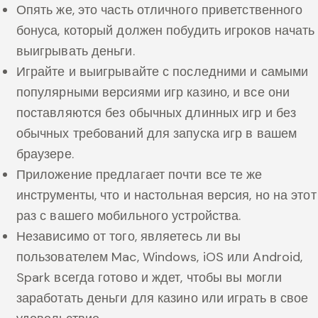
Опять же, это часть отличного приветственного
бонуса, который должен побудить игроков начать
выигрывать деньги.
Играйте и выигрывайте с последними и самыми
популярными версиями игр казино, и все они
поставляются без обычных длинных игр и без
обычных требований для запуска игр в вашем
браузере.
Приложение предлагает почти все те же
инструменты, что и настольная версия, но на этот
раз с вашего мобильного устройства.
Независимо от того, являетесь ли вы
пользователем Mac, Windows, iOS или Android,
Spark всегда готово и ждет, чтобы вы могли
заработать деньги для казино или играть в свое