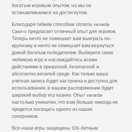
богатым игровым опытом, но мы не
останавливаемся на достигнутом.
Благодаря гибким способам оплаты vavada
Casino предлагает отличный опыт для игроков.
Теперь ничто не помешает вам выиграть по-
крупному и ничто не помешает вам вернуться
домой богатым победителем. Выберите свою
любимую игру и наслаждайтесь всеми
действиями в приватной, безопасной и
абсолютно веселой среде. Как только ваша
учетная запись будет настроена и доступна для
использования, в вашем распоряжении будет
широкий выбор игр казино. Опыт vavada
настолько уникален, что вам больше никогда не
придется посещать одного из наших
соперников.
Все наши игры защищены 128-битным