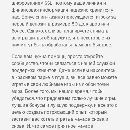
шифрованием SSL, поэтому ваша личная и
финансовая информация надежно хранится у
нас. Бонус спин-казино присуждается игроку за
первый депозит в размере 50 долларов или
более. Однако, если вы планируете снимать
выигрыши, вы обнаружите, что некоторые из
них могут быть обработаны намного быстрее.
Если вам нужна помощь, просто откройте
сообщество, чтобы связаться с нашей службой
поддержки клиентов. Даже если вы находитесь
в красивом парке в глуши, вы все равно можете
играть в свои любимые игры из любой точки
мира. Более того, мы нашли время, чтобы
убедиться, что предлагаем только лучшие игры,
лучшие бонусы и лучшую поддержку, и все это с
целью создать потрясающий опыт, который
заставит вас хотеть играть в vavada снова и
снова. И, что самое приятное, vavada