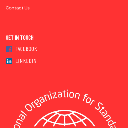
Contact Us
GET IN TOUCH
FACEBOOK
LINKEDIN