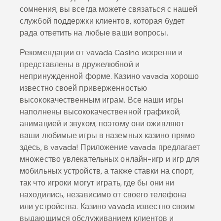
сомнения, вы всегда можете связаться с нашей
службой поддержки клиентов, которая будет
рада ответить на любые ваши вопросы.
Рекомендации от vavada Casino искренни и
представлены в дружелюбной и
непринужденной форме. Казино vavada хорошо
известно своей приверженностью
высококачественным играм. Все наши игры
наполнены высококачественной графикой,
анимацией и звуком, поэтому они оживляют
ваши любимые игры в наземных казино прямо
здесь, в vavada! Приложение vavada предлагает
множество увлекательных онлайн-игр и игр для
мобильных устройств, а также ставки на спорт,
так что игроки могут играть, где бы они ни
находились, независимо от своего телефона
или устройства. Казино vavada известно своим
выдающимся обслуживанием клиентов и