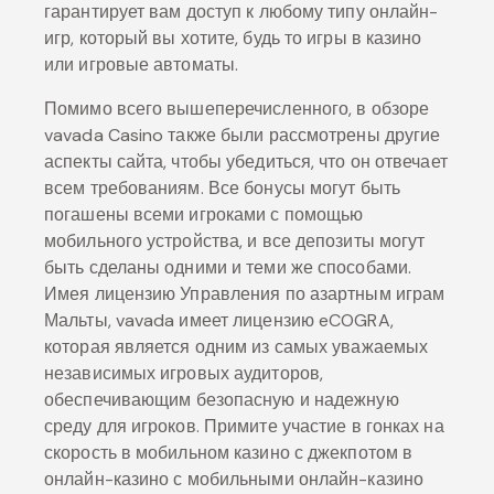
гарантирует вам доступ к любому типу онлайн-
игр, который вы хотите, будь то игры в казино
или игровые автоматы.
Помимо всего вышеперечисленного, в обзоре
vavada Casino также были рассмотрены другие
аспекты сайта, чтобы убедиться, что он отвечает
всем требованиям. Все бонусы могут быть
погашены всеми игроками с помощью
мобильного устройства, и все депозиты могут
быть сделаны одними и теми же способами.
Имея лицензию Управления по азартным играм
Мальты, vavada имеет лицензию eCOGRA,
которая является одним из самых уважаемых
независимых игровых аудиторов,
обеспечивающим безопасную и надежную
среду для игроков. Примите участие в гонках на
скорость в мобильном казино с джекпотом в
онлайн-казино с мобильными онлайн-казино