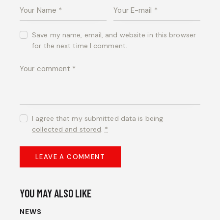
Save my name, email, and website in this browser
for the next time I comment.
I agree that my submitted data is being
collected and stored
.
*
YOU MAY ALSO LIKE
NEWS