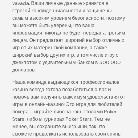
vavada. Ваши личные данные хранятся в
строгой конфиденциальности и защищены
самым высоким уровнем безопасности, поэтому
вы можете быть уверены, что ваша
информация никогда не будет передана третьим
лицам. Он предлагает широкий выбор отличных
игр от их материнской компании, а также
широкий выбор других игр, в том числе игру с
джекпотом с удивительным банком в 500 000
долларов.
Наша команда выдающихся профессионалов
казино всегда готова позаботиться о вас и
помочь вам получить максимум удовольствия от
игры в онлайн-казино! Это игра для любителей
покера – играйте либо за кэш-столами Poker
Stars, либо в турнирах Poker Stars. Тем не
менее, вы сохраните выигрыши, так что
сможете продолжать использовать свои спины