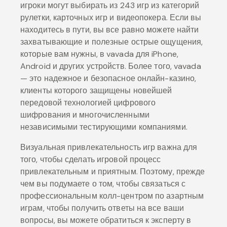
игроки могут выбирать из 243 игр из категорий
рулетки, карточных игр и видеопокера. Если вы
находитесь в пути, вы все равно можете найти
захватывающие и полезные острые ощущения,
которые вам нужны, в vavada для iPhone,
Android и других устройств. Более того, vavada
— это надежное и безопасное онлайн-казино,
клиенты которого защищены новейшей
передовой технологией цифрового
шифрования и многочисленными
независимыми тестирующими компаниями.
Визуальная привлекательность игр важна для
того, чтобы сделать игровой процесс
привлекательным и приятным. Поэтому, прежде
чем вы подумаете о том, чтобы связаться с
профессиональным колл-центром по азартным
играм, чтобы получить ответы на все ваши
вопросы, вы можете обратиться к эксперту в