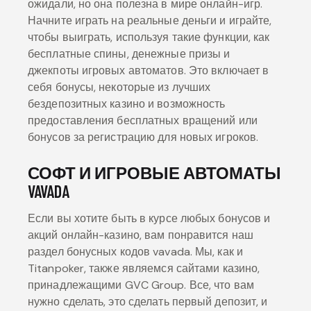
ожидали, но она полезна в мире онлайн-игр.
Начните играть на реальные деньги и играйте,
чтобы выиграть, используя такие функции, как
бесплатные спины, денежные призы и
джекпоты игровых автоматов. Это включает в
себя бонусы, некоторые из лучших
бездепозитных казино и возможность
предоставления бесплатных вращений или
бонусов за регистрацию для новых игроков.
СОФТ И ИГРОВЫЕ АВТОМАТЫ
VAVADA
Если вы хотите быть в курсе любых бонусов и
акций онлайн-казино, вам понравится наш
раздел бонусных кодов vavada. Мы, как и
Titanpoker, также являемся сайтами казино,
принадлежащими GVC Group. Все, что вам
нужно сделать, это сделать первый депозит, и