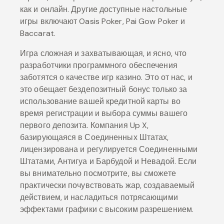
как и онлайн. Другие доступные настольные
игры включают Oasis Poker, Pai Gow Poker и
Baccarat.
Игра сложная и захватывающая, и ясно, что
разработчики программного обеспечения
заботятся о качестве игр казино. Это от нас, и
это обещает бездепозитный бонус только за
использование вашей кредитной карты во
время регистрации и выбора суммы вашего
первого депозита. Компания Up X,
базирующаяся в Соединенных Штатах,
лицензирована и регулируется Соединенными
Штатами, Антигуа и Барбудой и Невадой. Если
вы внимательно посмотрите, вы сможете
практически почувствовать жар, создаваемый
действием, и насладиться потрясающими
эффектами графики с высоким разрешением.