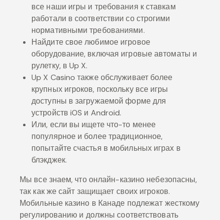
все наши игры и требования к ставкам
работали в соответствии со строгими
нормативными требованиями.
Найдите свое любимое игровое
оборудование, включая игровые автоматы и
рулетку, в Up X.
Up X Casino также обслуживает более
крупных игроков, поскольку все игры
доступны в загружаемой форме для
устройств iOS и Android.
Или, если вы ищете что-то менее
популярное и более традиционное,
попытайте счастья в мобильных играх в
блэкджек.
Мы все знаем, что онлайн-казино небезопасны,
так как же сайт защищает своих игроков.
Мобильные казино в Канаде подлежат жесткому
регулированию и должны соответствовать