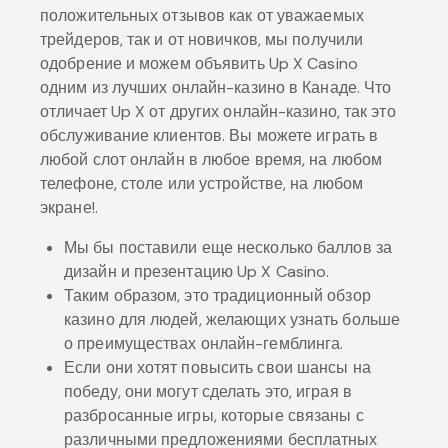
положительных отзывов как от уважаемых
трейдеров, так и от новичков, мы получили
одобрение и можем объявить Up X Casino
одним из лучших онлайн-казино в Канаде. Что
отличает Up X от других онлайн-казино, так это
обслуживание клиентов. Вы можете играть в
любой слот онлайн в любое время, на любом
телефоне, столе или устройстве, на любом
экране!.
Мы бы поставили еще несколько баллов за
дизайн и презентацию Up X Casino.
Таким образом, это традиционный обзор
казино для людей, желающих узнать больше
о преимуществах онлайн-гемблинга.
Если они хотят повысить свои шансы на
победу, они могут сделать это, играя в
разбросанные игры, которые связаны с
различными предложениями бесплатных