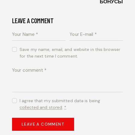
БОНУСЫ
LEAVE A COMMENT
Save my name, email, and website in this browser
for the next time I comment.
I agree that my submitted data is being
collected and stored
.
*