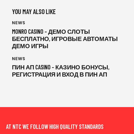
YOU MAY ALSO LIKE
NEWS
MONRO CASINO – ДЕМО СЛОТЫ
БЕСПЛАТНО, ИГРОВЫЕ АВТОМАТЫ
ДЕМО ИГРЫ
NEWS
ПИН АП CASINO – КАЗИНО БОНУСЫ,
РЕГИСТРАЦИЯ И ВХОД В ПИН АП
AT NTC WE FOLLOW HIGH QUALITY STANDARDS