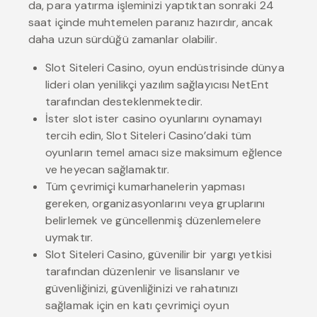
da, para yatırma işleminizi yaptıktan sonraki 24
saat içinde muhtemelen paranız hazırdır, ancak
daha uzun sürdüğü zamanlar olabilir.
Slot Siteleri Casino, oyun endüstrisinde dünya
lideri olan yenilikçi yazılım sağlayıcısı NetEnt
tarafından desteklenmektedir.
İster slot ister casino oyunlarını oynamayı
tercih edin, Slot Siteleri Casino’daki tüm
oyunların temel amacı size maksimum eğlence
ve heyecan sağlamaktır.
Tüm çevrimiçi kumarhanelerin yapması
gereken, organizasyonlarını veya gruplarını
belirlemek ve güncellenmiş düzenlemelere
uymaktır.
Slot Siteleri Casino, güvenilir bir yargı yetkisi
tarafından düzenlenir ve lisanslanır ve
güvenliğinizi, güvenliğinizi ve rahatınızı
sağlamak için en katı çevrimiçi oyun