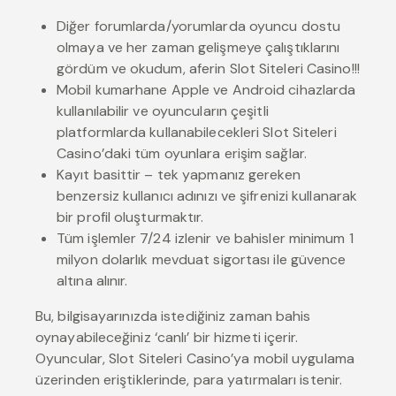
Diğer forumlarda/yorumlarda oyuncu dostu
olmaya ve her zaman gelişmeye çalıştıklarını
gördüm ve okudum, aferin Slot Siteleri Casino!!!
Mobil kumarhane Apple ve Android cihazlarda
kullanılabilir ve oyuncuların çeşitli
platformlarda kullanabilecekleri Slot Siteleri
Casino’daki tüm oyunlara erişim sağlar.
Kayıt basittir – tek yapmanız gereken
benzersiz kullanıcı adınızı ve şifrenizi kullanarak
bir profil oluşturmaktır.
Tüm işlemler 7/24 izlenir ve bahisler minimum 1
milyon dolarlık mevduat sigortası ile güvence
altına alınır.
Bu, bilgisayarınızda istediğiniz zaman bahis
oynayabileceğiniz ‘canlı’ bir hizmeti içerir.
Oyuncular, Slot Siteleri Casino’ya mobil uygulama
üzerinden eriştiklerinde, para yatırmaları istenir.