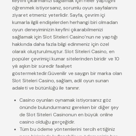
keyfini çıkarmanızı sağlamak için neler yaptığını
öğrenmek istiyorsanız, sorumlu oyun sayfalarını
ziyaret etmeniz yeterlidir. Sayfa, çevrim içi
kumarla ilgili endişelerden herhangi biri olmadan
oyun deneyiminizin keyfini çıkarabilmenizi
sağlamak için Slot Siteleri Casino’nun ne yaptığı
hakkında daha fazla bilgi edinmeniz için özel
olarak oluşturulmuştur. Slot Siteleri Casino, en
popüler çevrimiçi kumar sitelerinden biridir ve 10
yılı aşkın bir süredir faaliyet
göstermektedir.Güvenilir ve saygın bir marka olan
Slot Siteleri Casino, sağlam, adil oyun sunan
adaleti ve bütünlüğü ile tanınır.
Casino oyunları oynamak istiyorsanız göz
önünde bulundurmanız gereken bir diğer şey
de Slot Siteleri Casinonun en büyük online
casino olduğu gerçeğidir.
Tüm bu ödeme yöntemlerini tercih ettiğiniz