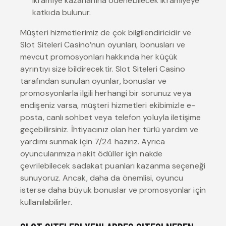
ikramiye kazananına ödenebilecek ikramiyeye
katkıda bulunur.
Müşteri hizmetlerimiz de çok bilgilendiricidir ve
Slot Siteleri Casino’nun oyunları, bonusları ve
mevcut promosyonları hakkında her küçük
ayrıntıyı size bildirecektir. Slot Siteleri Casino
tarafından sunulan oyunlar, bonuslar ve
promosyonlarla ilgili herhangi bir sorunuz veya
endişeniz varsa, müşteri hizmetleri ekibimizle e-
posta, canlı sohbet veya telefon yoluyla iletişime
geçebilirsiniz. İhtiyacınız olan her türlü yardım ve
yardımı sunmak için 7/24 hazırız. Ayrıca
oyuncularımıza nakit ödüller için nakde
çevrilebilecek sadakat puanları kazanma seçeneği
sunuyoruz. Ancak, daha da önemlisi, oyuncu
isterse daha büyük bonuslar ve promosyonlar için
kullanılabilirler.