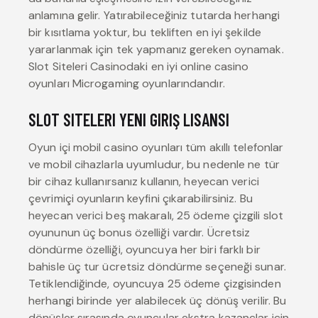
anlamına gelir. Yatırabileceğiniz tutarda herhangi
bir kısıtlama yoktur, bu tekliften en iyi şekilde
yararlanmak için tek yapmanız gereken oynamak.
Slot Siteleri Casinodaki en iyi online casino
oyunları Microgaming oyunlarındandır.
SLOT SITELERI YENI GIRIŞ LISANSI
Oyun içi mobil casino oyunları tüm akıllı telefonlar
ve mobil cihazlarla uyumludur, bu nedenle ne tür
bir cihaz kullanırsanız kullanın, heyecan verici
çevrimiçi oyunların keyfini çıkarabilirsiniz. Bu
heyecan verici beş makaralı, 25 ödeme çizgili slot
oyununun üç bonus özelliği vardır. Ücretsiz
döndürme özelliği, oyuncuya her biri farklı bir
bahisle üç tur ücretsiz döndürme seçeneği sunar.
Tetiklendiğinde, oyuncuya 25 ödeme çizgisinden
herhangi birinde yer alabilecek üç dönüş verilir. Bu
dönüşler sırasında oyuncular ekstra kazançlar için