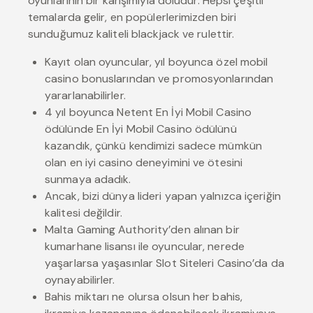
oyunlarının bir karışımıyla doludur. Hepsi çeşitli
temalarda gelir, en popülerlerimizden biri
sunduğumuz kaliteli blackjack ve rulettir.
Kayıt olan oyuncular, yıl boyunca özel mobil
casino bonuslarından ve promosyonlarından
yararlanabilirler.
4 yıl boyunca Netent En İyi Mobil Casino
ödülünde En İyi Mobil Casino ödülünü
kazandık, çünkü kendimizi sadece mümkün
olan en iyi casino deneyimini ve ötesini
sunmaya adadık.
Ancak, bizi dünya lideri yapan yalnızca içeriğin
kalitesi değildir.
Malta Gaming Authority’den alınan bir
kumarhane lisansı ile oyuncular, nerede
yaşarlarsa yaşasınlar Slot Siteleri Casino’da da
oynayabilirler.
Bahis miktarı ne olursa olsun her bahis,