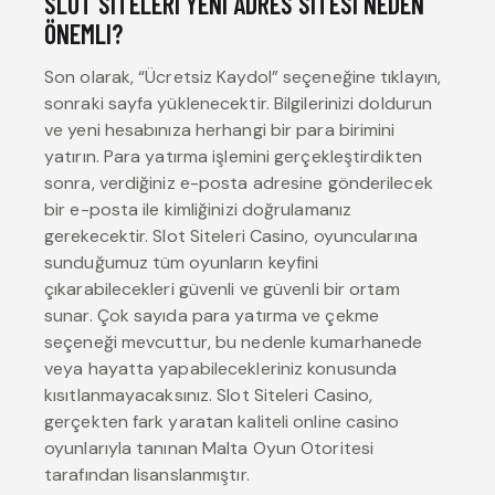
SLOT SITELERI YENI ADRES SITESI NEDEN
ÖNEMLI?
Son olarak, “Ücretsiz Kaydol” seçeneğine tıklayın,
sonraki sayfa yüklenecektir. Bilgilerinizi doldurun
ve yeni hesabınıza herhangi bir para birimini
yatırın. Para yatırma işlemini gerçekleştirdikten
sonra, verdiğiniz e-posta adresine gönderilecek
bir e-posta ile kimliğinizi doğrulamanız
gerekecektir. Slot Siteleri Casino, oyuncularına
sunduğumuz tüm oyunların keyfini
çıkarabilecekleri güvenli ve güvenli bir ortam
sunar. Çok sayıda para yatırma ve çekme
seçeneği mevcuttur, bu nedenle kumarhanede
veya hayatta yapabilecekleriniz konusunda
kısıtlanmayacaksınız. Slot Siteleri Casino,
gerçekten fark yaratan kaliteli online casino
oyunlarıyla tanınan Malta Oyun Otoritesi
tarafından lisanslanmıştır.