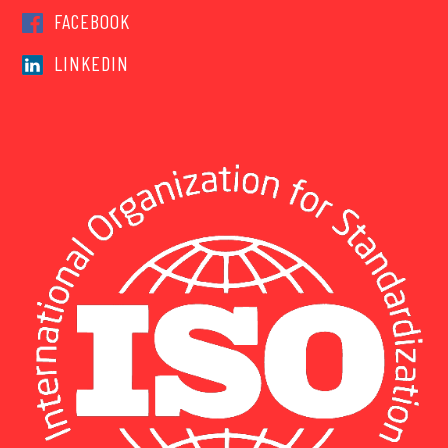
FACEBOOK
LINKEDIN