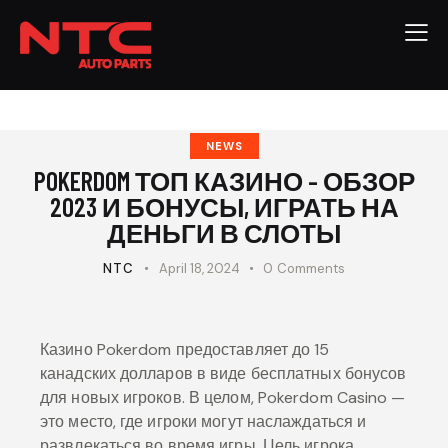
NEWS
POKERDOM ТОП КАЗИНО – ОБЗОР
2023 И БОНУСЫ, ИГРАТЬ НА
ДЕНЬГИ В СЛОТЫ
NTC
April 18, 2024
0
Comments
Казино Pokerdom предоставляет до 15
канадских долларов в виде бесплатных бонусов
для новых игроков. В целом, Pokerdom Casino —
это место, где игроки могут наслаждаться и
развлекаться во время игры. Цель игрока