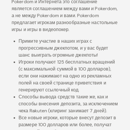
Pokerdom и Интернета это соглашение
является соглашением между вами и Pokerdom,
а не между Pokerdom и вами. Pokerdom
предлагает игрокам разнообразные настольные
игры и игры в видеопокер.
Примите участие в наших играх с
прогрессивным джекпотом, и у вас будет
шанс выиграть огромные джекпоты!
Игроки получают 125 бесплатных вращений
(с максимальной суммой в 100 долларов),
если они нажимают на одно из рекламных
полей на своей странице приветствия и
генерируют ссылочный код.
Способы вывода средств такие же, как и
способы внесения депозита, за исключением
чека Rakuten (клиринг занимает 7 дней).
Все новые игроки, которые внесут депозит в
размере 100 долларов или более, получат