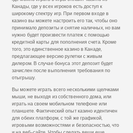
Канады, где у всех игроков есть доступ к
широкому спектру игр. При первом входе в
казино вы можете настроить его так, чтобы оно
принимало депозиты и снятие наличных, но вам
нужно будет произвести платеж с помощью
кредитной карты для пополнения счета. Кроме
того, это единственное казино в Канаде,
предлагающее версию рулетки с живым
дилером. В случае бонуса этот депозит будет
зачислен после выполнения требования по
отыгрышу.
Вы можете играть всего несколькими щелчками
мыши, не выходя из собственного дома, или
играть на своем мобильном телефоне или
планшете. Фактический опыт казино идентичен
для обеих платформ, с той же графикой,
игровыми возможностями и безопасностью, что
и на веб-сайте. Чтобы сделать вещи еще