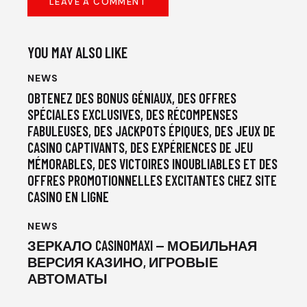
YOU MAY ALSO LIKE
NEWS
OBTENEZ DES BONUS GÉNIAUX, DES OFFRES
SPÉCIALES EXCLUSIVES, DES RÉCOMPENSES
FABULEUSES, DES JACKPOTS ÉPIQUES, DES JEUX DE
CASINO CAPTIVANTS, DES EXPÉRIENCES DE JEU
MÉMORABLES, DES VICTOIRES INOUBLIABLES ET DES
OFFRES PROMOTIONNELLES EXCITANTES CHEZ SITE
CASINO EN LIGNE
NEWS
ЗЕРКАЛО CASINOMAXI — МОБИЛЬНАЯ
ВЕРСИЯ КАЗИНО, ИГРОВЫЕ
АВТОМАТЫ