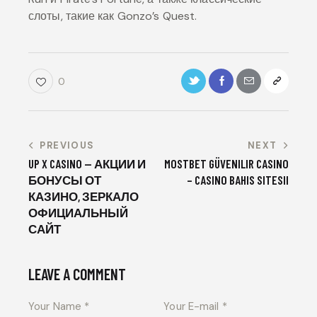
слоты, такие как Gonzo’s Quest.
0
PREVIOUS
NEXT
UP X CASINO — АКЦИИ И
MOSTBET GÜVENILIR CASINO
БОНУСЫ ОТ
– CASINO BAHIS SITESII
КАЗИНО, ЗЕРКАЛО
ОФИЦИАЛЬНЫЙ
САЙТ
LEAVE A COMMENT