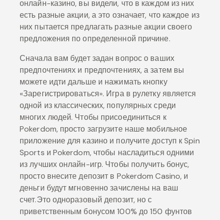
онлайн-казино, вы видели, что в каждом из них
есть разные акции, а это означает, что каждое из
них пытается предлагать разные акции своего
предложения по определенной причине.
Сначала вам будет задан вопрос о ваших
предпочтениях и предпочтениях, а затем вы
можете идти дальше и нажимать кнопку
«Зарегистрироваться». Игра в рулетку является
одной из классических, популярных среди
многих людей. Чтобы присоединиться к
Pokerdom, просто загрузите наше мобильное
приложение для казино и получите доступ к Spin
Sports и Pokerdom, чтобы насладиться одними
из лучших онлайн-игр. Чтобы получить бонус,
просто внесите депозит в Pokerdom Casino, и
деньги будут мгновенно зачислены на ваш
счет.Это одноразовый депозит, но с
приветственным бонусом 100% до 150 фунтов