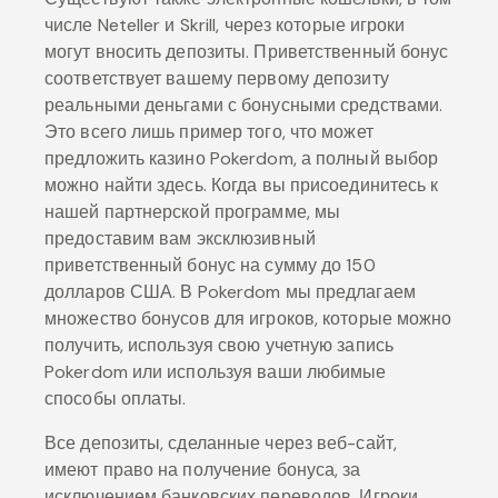
числе Neteller и Skrill, через которые игроки
могут вносить депозиты. Приветственный бонус
соответствует вашему первому депозиту
реальными деньгами с бонусными средствами.
Это всего лишь пример того, что может
предложить казино Pokerdom, а полный выбор
можно найти здесь. Когда вы присоединитесь к
нашей партнерской программе, мы
предоставим вам эксклюзивный
приветственный бонус на сумму до 150
долларов США. В Pokerdom мы предлагаем
множество бонусов для игроков, которые можно
получить, используя свою учетную запись
Pokerdom или используя ваши любимые
способы оплаты.
Все депозиты, сделанные через веб-сайт,
имеют право на получение бонуса, за
исключением банковских переводов. Игроки