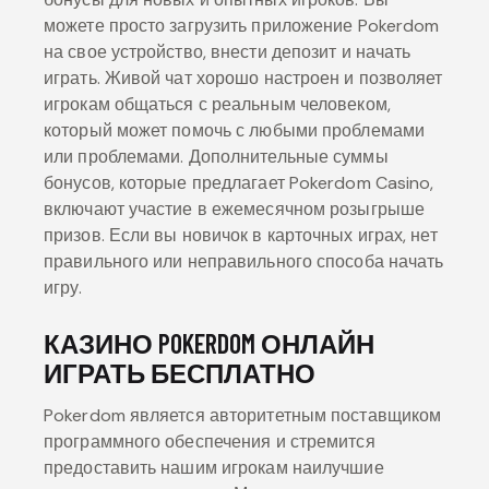
можете просто загрузить приложение Pokerdom
на свое устройство, внести депозит и начать
играть. Живой чат хорошо настроен и позволяет
игрокам общаться с реальным человеком,
который может помочь с любыми проблемами
или проблемами. Дополнительные суммы
бонусов, которые предлагает Pokerdom Casino,
включают участие в ежемесячном розыгрыше
призов. Если вы новичок в карточных играх, нет
правильного или неправильного способа начать
игру.
КАЗИНО POKERDOM ОНЛАЙН
ИГРАТЬ БЕСПЛАТНО
Pokerdom является авторитетным поставщиком
программного обеспечения и стремится
предоставить нашим игрокам наилучшие