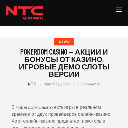
NEWS
POKERDOM CASINO — АКЦИИ И
БОНУСЫ ОТ КАЗИНО,
ИГРОВЫЕ ДЕМО СЛОТЫ
ВЕРСИИ
NTC
March 12, 2024
0
Comments
В Pokerdom Casino есть игры в реальном
времени от двух провайдеров онлайн-казино.
Хотя онлайн-казино предлагает некоторые
игры, которые очень популярны в