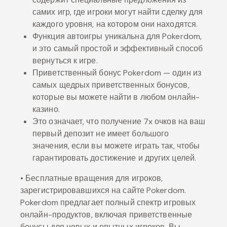
самих игр, где игроки могут найти сделку для
каждого уровня, на котором они находятся.
Функция автоигры уникальна для Pokerdom,
и это самый простой и эффективный способ
вернуться к игре.
Приветственный бонус Pokerdom — один из
самых щедрых приветственных бонусов,
которые вы можете найти в любом онлайн-
казино.
Это означает, что получение 7x очков на ваш
первый депозит не имеет большого
значения, если вы можете играть так, чтобы
гарантировать достижение и других целей.
• Бесплатные вращения для игроков,
зарегистрировавшихся на сайте Pokerdom.
Pokerdom предлагает полный спектр игровых
онлайн-продуктов, включая приветственные
бонусы для новых и опытных игроков. Вы