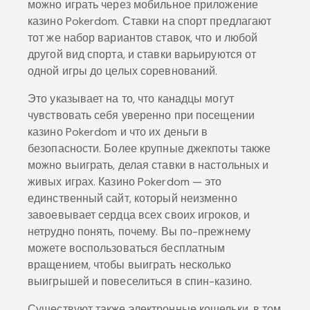
можно играть через мобильное приложение
казино Pokerdom. Ставки на спорт предлагают
тот же набор вариантов ставок, что и любой
другой вид спорта, и ставки варьируются от
одной игры до целых соревнований.
Это указывает на то, что канадцы могут
чувствовать себя уверенно при посещении
казино Pokerdom и что их деньги в
безопасности. Более крупные джекпоты также
можно выиграть, делая ставки в настольных и
живых играх. Казино Pokerdom — это
единственный сайт, который неизменно
завоевывает сердца всех своих игроков, и
нетрудно понять, почему. Вы по-прежнему
можете воспользоваться бесплатным
вращением, чтобы выиграть несколько
выигрышей и повеселиться в спин-казино.
Существуют также электронные кошельки, в том