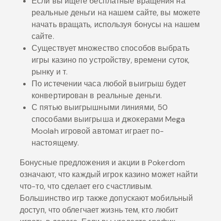
Если вы ищете бесплатные вращения на
реальные деньги на нашем сайте, вы можете
начать вращать, используя бонусы на нашем
сайте.
Существует множество способов выбрать
игры казино по устройству, времени суток,
рынку и т.
По истечении часа любой выигрыш будет
конвертирован в реальные деньги.
С пятью выигрышными линиями, 50
способами выигрыша и джокерами Mega
Moolah игровой автомат играет по-
настоящему.
Бонусные предложения и акции в Pokerdom
означают, что каждый игрок казино может найти
что-то, что сделает его счастливым.
Большинство игр также допускают мобильный
доступ, что облегчает жизнь тем, кто любит