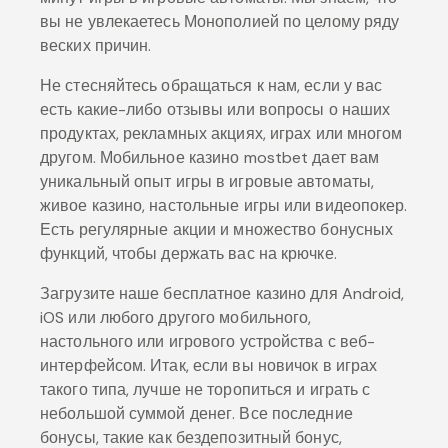
вы не увлекаетесь Монополией по целому ряду
веских причин.
Не стесняйтесь обращаться к нам, если у вас
есть какие-либо отзывы или вопросы о наших
продуктах, рекламных акциях, играх или многом
другом. Мобильное казино mostbet дает вам
уникальный опыт игры в игровые автоматы,
живое казино, настольные игры или видеопокер.
Есть регулярные акции и множество бонусных
функций, чтобы держать вас на крючке.
Загрузите наше бесплатное казино для Android,
iOS или любого другого мобильного,
настольного или игрового устройства с веб-
интерфейсом. Итак, если вы новичок в играх
такого типа, лучше не торопиться и играть с
небольшой суммой денег. Все последние
бонусы, такие как бездепозитный бонус,