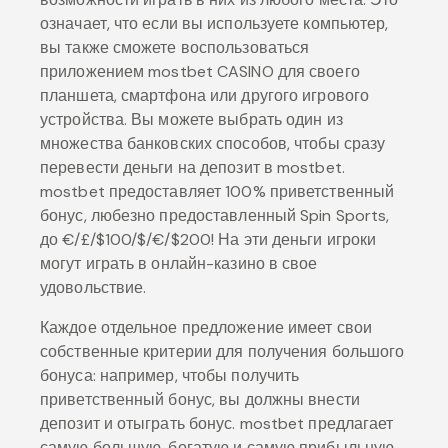
означает, что если вы используете компьютер,
вы также сможете воспользоваться
приложением mostbet CASINO для своего
планшета, смартфона или другого игрового
устройства. Вы можете выбрать один из
множества банковских способов, чтобы сразу
перевести деньги на депозит в mostbet.
mostbet предоставляет 100% приветственный
бонус, любезно предоставленный Spin Sports,
до €/£/$100/$/€/$200! На эти деньги игроки
могут играть в онлайн-казино в свое
удовольствие.
Каждое отдельное предложение имеет свои
собственные критерии для получения большого
бонуса: например, чтобы получить
приветственный бонус, вы должны внести
депозит и отыграть бонус. mostbet предлагает
самую большую, богатую и самую прибыльную