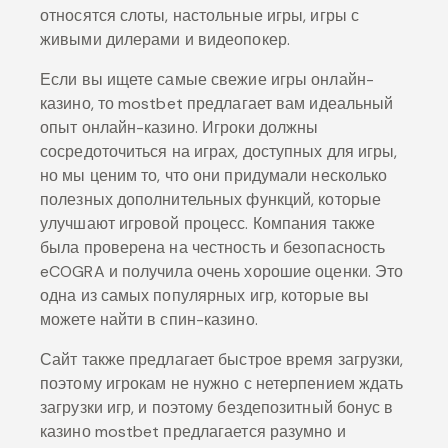
относятся слоты, настольные игры, игры с
живыми дилерами и видеопокер.
Если вы ищете самые свежие игры онлайн-
казино, то mostbet предлагает вам идеальный
опыт онлайн-казино. Игроки должны
сосредоточиться на играх, доступных для игры,
но мы ценим то, что они придумали несколько
полезных дополнительных функций, которые
улучшают игровой процесс. Компания также
была проверена на честность и безопасность
eCOGRA и получила очень хорошие оценки. Это
одна из самых популярных игр, которые вы
можете найти в спин-казино.
Сайт также предлагает быстрое время загрузки,
поэтому игрокам не нужно с нетерпением ждать
загрузки игр, и поэтому бездепозитный бонус в
казино mostbet предлагается разумно и