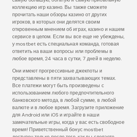
коллекцию игр казино. Вы также сможете
прочитать наши обзоры казино от других
игроков, в которых они делятся своим
откровенным мнением об играх, казино и нашем
сервисе в целом. Если вы все еще не убеждены,
у mostbet есть специальная команда, готовая
ответить на ваши вопросы или проблемы в
любое время, 24 часа в сутки, 7 дней в неделю.
Они имеют прогрессивные джекпоты и
представлены в пяти захватывающих темах.
Все платежи могут быть произведены с
использованием любого предпочтительного
банковского метода, в любой сумме, в любой
валюте и в любое время. Загрузите приложение
для Android или iOS и играйте в наши
замечательные игры, когда у вас есть свободное
время! Приветственный бонус mostbet
доступен только после того, как вы сделаете