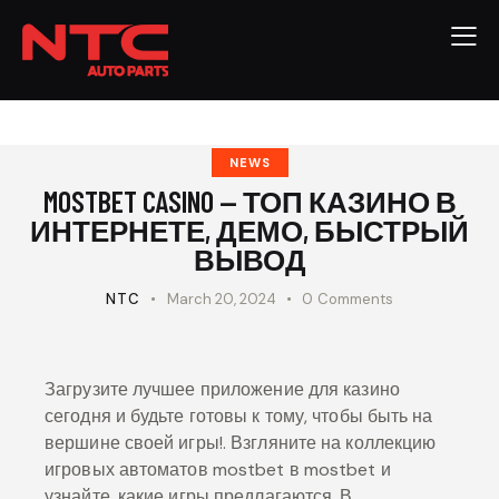
NEWS
MOSTBET CASINO — ТОП КАЗИНО В
ИНТЕРНЕТЕ, ДЕМО, БЫСТРЫЙ
ВЫВОД
NTC
March 20, 2024
0
Comments
Загрузите лучшее приложение для казино
сегодня и будьте готовы к тому, чтобы быть на
вершине своей игры!. Взгляните на коллекцию
игровых автоматов mostbet в mostbet и
узнайте, какие игры предлагаются. В