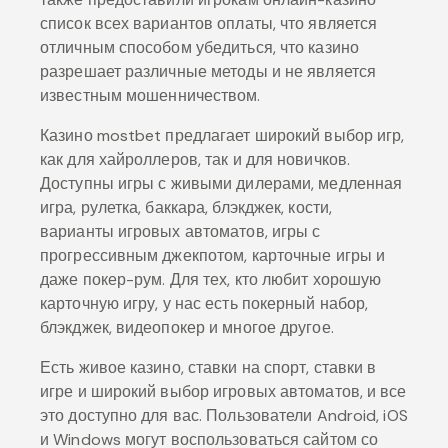
список всех вариантов оплаты, что является
отличным способом убедиться, что казино
разрешает различные методы и не является
известным мошенничеством.
Казино mostbet предлагает широкий выбор игр,
как для хайроллеров, так и для новичков.
Доступны игры с живыми дилерами, медленная
игра, рулетка, баккара, блэкджек, кости,
варианты игровых автоматов, игры с
прогрессивным джекпотом, карточные игры и
даже покер-рум. Для тех, кто любит хорошую
карточную игру, у нас есть покерный набор,
блэкджек, видеопокер и многое другое.
Есть живое казино, ставки на спорт, ставки в
игре и широкий выбор игровых автоматов, и все
это доступно для вас. Пользователи Android, iOS
и Windows могут воспользоваться сайтом со