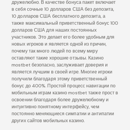
дружелюбно. В качестве бонуса пакет включает
в себя сочные 10 долларов США без депозита,
10 долларов США бесплатного депозита, а
также максимальный приветственный бонус 100
долларов США для наших постоянных
участников. Это делает его более удобным для
новых игроков и является одной из причин,
почему так много людей по всему миру
оставляют такие хорошие отзывы. Казино
mostbet безопасно, заслуживает доверия и
является лучшим в своей игре. Многие игроки
получили благодаря этому приветственный
бонус до 400%. Простой процесс навигации по
мобильным играм казино mostbet также прост в
освоении благодаря более дружелюбному и
интуитивно понятному интерфейсу, чем
постоянно меняющиеся симпатии и антипатии
других сайтов мобильных казино.