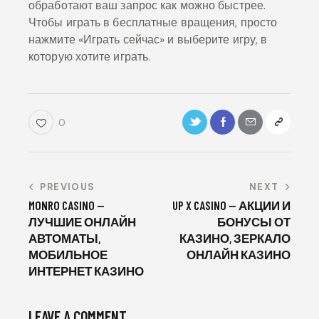
обработают ваш запрос как можно быстрее.
Чтобы играть в бесплатные вращения, просто
нажмите «Играть сейчас» и выберите игру, в
которую хотите играть.
0
PREVIOUS
NEXT
MONRO CASINO —
UP X CASINO — АКЦИИ И
ЛУЧШИЕ ОНЛАЙН
БОНУСЫ ОТ
АВТОМАТЫ,
КАЗИНО, ЗЕРКАЛО
МОБИЛЬНОЕ
ОНЛАЙН КАЗИНО
ИНТЕРНЕТ КАЗИНО
LEAVE A COMMENT