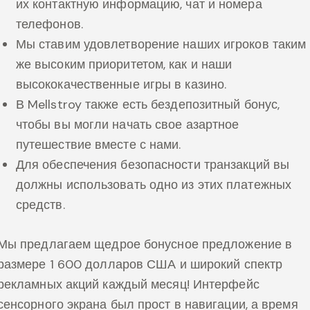
их контактную информацию, чат и номера
телефонов.
Мы ставим удовлетворение наших игроков таким
же высоким приоритетом, как и наши
высококачественные игры в казино.
В Mellstroy также есть бездепозитный бонус,
чтобы вы могли начать свое азартное
путешествие вместе с нами.
Для обеспечения безопасности транзакций вы
должны использовать одно из этих платежных
средств.
Мы предлагаем щедрое бонусное предложение в
размере 1 600 долларов США и широкий спектр
рекламных акций каждый месяц! Интерфейс
сенсорного экрана был прост в навигации, а время