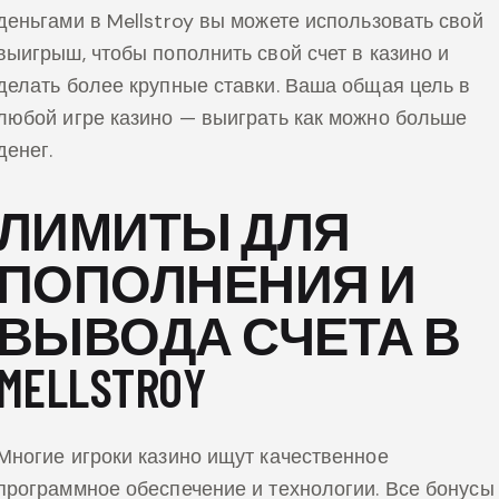
деньгами в Mellstroy вы можете использовать свой
выигрыш, чтобы пополнить свой счет в казино и
делать более крупные ставки. Ваша общая цель в
любой игре казино — выиграть как можно больше
денег.
ЛИМИТЫ ДЛЯ
ПОПОЛНЕНИЯ И
ВЫВОДА СЧЕТА В
MELLSTROY
Многие игроки казино ищут качественное
программное обеспечение и технологии. Все бонусы