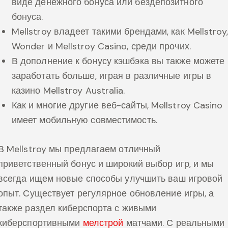
виде денежного бонуса или бездепозитного
бонуса.
Mellstroy владеет такими брендами, как Mellstroy,
Wonder и Mellstroy Casino, среди прочих.
В дополнение к бонусу кэшбэка вы также можете
заработать больше, играя в различные игры в
казино Mellstroy Australia.
Как и многие другие веб-сайты, Mellstroy Casino
имеет мобильную совместимость.
В Mellstroy мы предлагаем отличный
приветственный бонус и широкий выбор игр, и мы
всегда ищем новые способы улучшить ваш игровой
опыт. Существует регулярное обновление игры, а
также раздел киберспорта с живыми
киберспортивными
мелстрой
матчами. С реальными