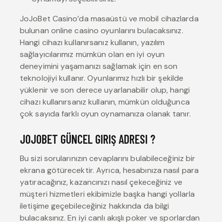
JoJoBet Casino’da masaüstü ve mobil cihazlarda
bulunan online casino oyunlarını bulacaksınız.
Hangi cihazı kullanırsanız kullanın, yazılım
sağlayıcılarımız mümkün olan en iyi oyun
deneyimini yaşamanızı sağlamak için en son
teknolojiyi kullanır. Oyunlarımız hızlı bir şekilde
yüklenir ve son derece uyarlanabilir olup, hangi
cihazı kullanırsanız kullanın, mümkün olduğunca
çok sayıda farklı oyun oynamanıza olanak tanır.
JOJOBET GÜNCEL GIRIŞ ADRESI ?
Bu sizi sorularınızın cevaplarını bulabileceğiniz bir
ekrana götürecektir. Ayrıca, hesabınıza nasıl para
yatıracağınız, kazancınızı nasıl çekeceğiniz ve
müşteri hizmetleri ekibimizle başka hangi yollarla
iletişime geçebileceğiniz hakkında da bilgi
bulacaksınız. En iyi canlı akışlı poker ve sporlardan