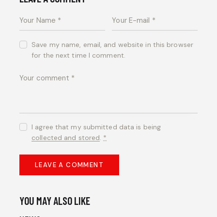
Save my name, email, and website in this browser
for the next time I comment.
I agree that my submitted data is being
collected and stored
.
*
YOU MAY ALSO LIKE