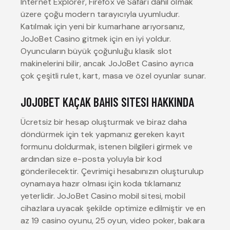
Internet Explorer, Firefox ve Safari dahil olmak
üzere çoğu modern tarayıcıyla uyumludur.
Katılmak için yeni bir kumarhane arıyorsanız,
JoJoBet Casino gitmek için en iyi yoldur.
Oyuncuların büyük çoğunluğu klasik slot
makinelerini bilir, ancak JoJoBet Casino ayrıca
çok çeşitli rulet, kart, masa ve özel oyunlar sunar.
JOJOBET KAÇAK BAHIS SITESI HAKKINDA
Ücretsiz bir hesap oluşturmak ve biraz daha
döndürmek için tek yapmanız gereken kayıt
formunu doldurmak, istenen bilgileri girmek ve
ardından size e-posta yoluyla bir kod
gönderilecektir. Çevrimiçi hesabınızın oluşturulup
oynamaya hazır olması için koda tıklamanız
yeterlidir. JoJoBet Casino mobil sitesi, mobil
cihazlara uyacak şekilde optimize edilmiştir ve en
az 19 casino oyunu, 25 oyun, video poker, bakara