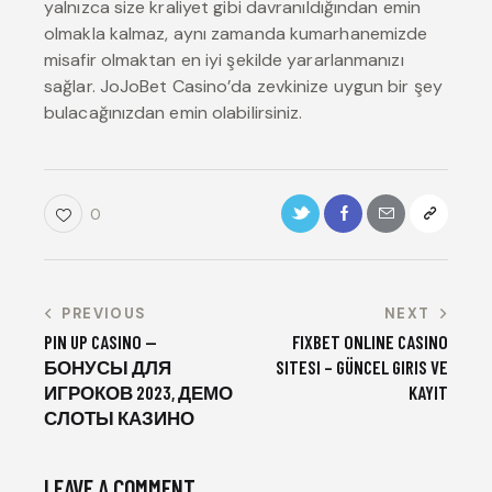
yalnızca size kraliyet gibi davranıldığından emin
olmakla kalmaz, aynı zamanda kumarhanemizde
misafir olmaktan en iyi şekilde yararlanmanızı
sağlar. JoJoBet Casino’da zevkinize uygun bir şey
bulacağınızdan emin olabilirsiniz.
0
PREVIOUS
NEXT
PIN UP CASINO —
FIXBET ONLINE CASINO
БОНУСЫ ДЛЯ
SITESI – GÜNCEL GIRIS VE
ИГРОКОВ 2023, ДЕМО
KAYIT
СЛОТЫ КАЗИНО
LEAVE A COMMENT