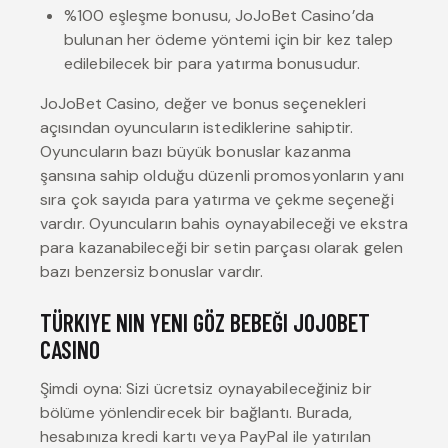
%100 eşleşme bonusu, JoJoBet Casino’da
bulunan her ödeme yöntemi için bir kez talep
edilebilecek bir para yatırma bonusudur.
JoJoBet Casino, değer ve bonus seçenekleri
açısından oyuncuların istediklerine sahiptir.
Oyuncuların bazı büyük bonuslar kazanma
şansına sahip olduğu düzenli promosyonların yanı
sıra çok sayıda para yatırma ve çekme seçeneği
vardır. Oyuncuların bahis oynayabileceği ve ekstra
para kazanabileceği bir setin parçası olarak gelen
bazı benzersiz bonuslar vardır.
TÜRKIYE NIN YENI GÖZ BEBEĞI JOJOBET
CASINO
Şimdi oyna: Sizi ücretsiz oynayabileceğiniz bir
bölüme yönlendirecek bir bağlantı. Burada,
hesabınıza kredi kartı veya PayPal ile yatırılan