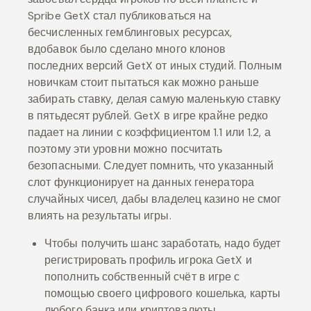
Spribe GetX стал публиковаться на
бесчисленных гемблинговых ресурсах,
вдобавок было сделано много клонов
последних версий GetX от иных студий. Полным
новичкам стоит пытаться как можно раньше
забирать ставку, делая самую маленькую ставку
в пятьдесят рублей. GetX в игре крайне редко
падает на линии с коэффициентом 1.1 или 1.2, а
поэтому эти уровни можно посчитать
безопасными. Следует помнить, что указанный
слот функционирует на данных генератора
случайных чисел, дабы владелец казино не смог
влиять на результаты игры.
Чтобы получить шанс заработать, надо будет
регистрировать профиль игрока GetX и
пополнить собственный счёт в игре с
помощью своего цифрового кошелька, карты
любого банка или криптовалюты.