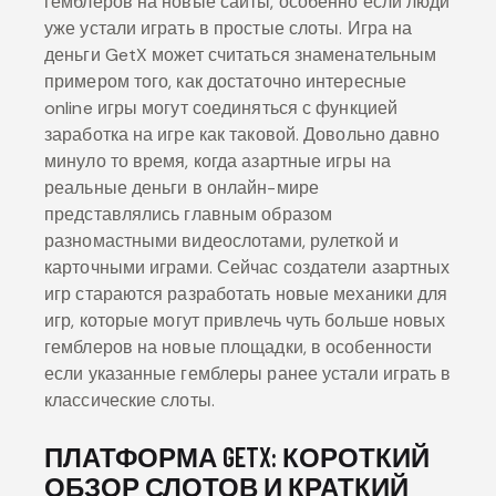
гемблеров на новые сайты, особенно если люди
уже устали играть в простые слоты. Игра на
деньги GetX может считаться знаменательным
примером того, как достаточно интересные
online игры могут соединяться с функцией
заработка на игре как таковой. Довольно давно
минуло то время, когда азартные игры на
реальные деньги в онлайн-мире
представлялись главным образом
разномастными видеослотами, рулеткой и
карточными играми. Сейчас создатели азартных
игр стараются разработать новые механики для
игр, которые могут привлечь чуть больше новых
гемблеров на новые площадки, в особенности
если указанные гемблеры ранее устали играть в
классические слоты.
ПЛАТФОРМА GETX: КОРОТКИЙ
ОБЗОР СЛОТОВ И КРАТКИЙ