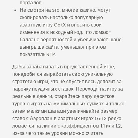
порталов.
Не смотря на это, многие казино, могут
скопировать настолько популярную
азартную игру GetX и вносить свои
изменения в исходный код, что ломают
балланс вероятностей и увеличивают шанс
выигрыша сайта, уменьшая при этом
показатель RTP.
Дабы зарабатывать в представленной игре,
понадобится выработать свою уникальную
стратегию игры, что не спустит весь депозит за
парочку неудачных ставок. Переходя на игру за
реальные деньги, старайтесь пару десятков
туров сыграть на минимальных суммах и только
затем мелкими шагами увеличивайте размер
ставок. Аэроплан в азартных играх GetX редко
ломается на линии с коэффициентом 1.1 или 1.2,
из-за чего такие уровни можно считать