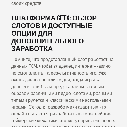
своих средств.
ПЛАТФОРМА GETX: ОБЗОР
СЛОТОВ И ДОСТУПНЫЕ
ОПЦИИ ДЛЯ
ДОПОЛНИТЕЛЬНОГО
ЗАРАБОТКА
Помните, что представленный слот работает на
данных ГСЧ, чтобы владелец интернет-казино
не смог влиять на результативность игр. Уже
очень давно прошли те дни, когда игры за
деньги в сети были представлены главным
образом различными видео-слотами, разными
типами рулетки и классическими настольными
играми. Сегодня разработчики азартных игр
онлайн пытаются разработать интереснейшие
геймерские механики, что могут привлечь новых