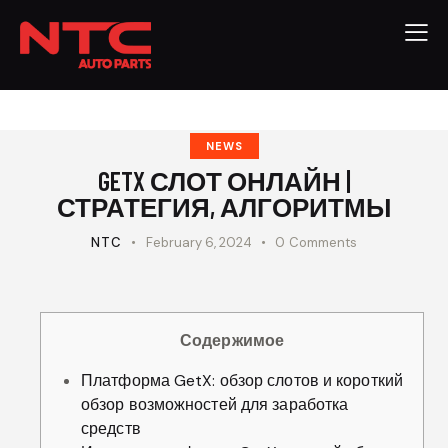
NEWS
GETX СЛОТ ОНЛАЙН |
СТРАТЕГИЯ, АЛГОРИТМЫ
NTC
February 6, 2024
0
Comments
Содержимое
Платформа GetX: обзор слотов и короткий
обзор возможностей для заработка
средств