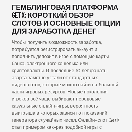
ГЕМБЛИНГОВАЯ ПЛАТФОРМА
GETX: КОРОТКИЙ ОБЗОР
СЛОТОВ И ОСНОВНЫЕ ОПЦИИ
ДЛЯ ЗАРАБОТКА ДЕНЕГ
Чтобы получить возможность заработка,
потребуется регистрировать аккаунт и
пополнить депозит в игре с помощью карты
банка, электронного кошелька или
криптовалюты. В последние 10 лет фанаты
азарта заметно устали от стандартных
видеослотов, которые можно найти на большей
части игровых ресурсов. Новые поколения
игроков всё чаще выбирают передовые
казуальные онлайн-игры, вероятность
выигрыша в которых зависит от показаний
генератора случайных чисел. Онлайн-слот GetX
стал примером как-раз подобной игры с