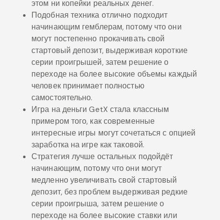
этом ни копейки реальных денег.
Подобная техника отлично подходит
начинающим гемблерам, потому что они
могут постепенно прокачивать свой
стартовый депозит, выдерживая короткие
серии проигрышей, затем решение о
переходе на более высокие объемы каждый
человек принимает полностью
самостоятельно.
Игра на деньги GetX стала классным
примером того, как современные
интересные игры могут сочетаться с опцией
заработка на игре как таковой.
Стратегия лучше остальных подойдёт
начинающим, потому что они могут
медленно увеличивать свой стартовый
депозит, без проблем выдерживая редкие
серии проигрыша, затем решение о
переходе на более высокие ставки или