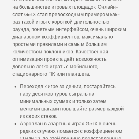
на большинстве игровых площадок. Онлайн-
слот GetX стал превосходным примером как-
раз такой игры с короткой длительностью
раунда, понятным интерфейсом, очень широким
диапазоном коэффициентов, максимально
простыми правилами и самым большим
количеством поклонников. Качественная
оптимизация проекта даёт возможность
довольно легко играть с мобильного,
стационарного ПК или планшета.
Переходя к игре за деньги, постарайтесь
пару десятков туров сыграть на
минимальных суммах и только затем
мелкими шагами повышайте размер каждой
из своих ставок.
Аэроплан в азартных играх GetX в очень
редких случаях ломается с коэффициентом
1.1 или 1.2, по этой причине представленные