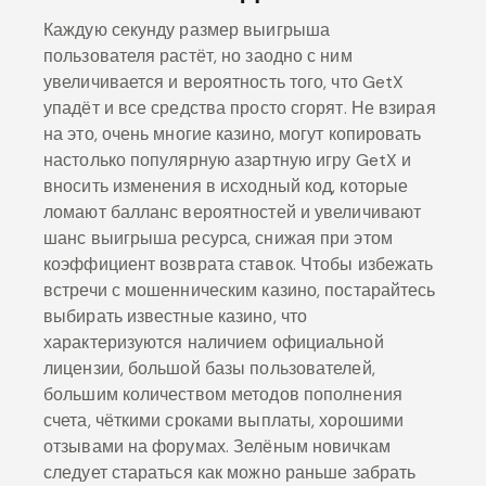
Каждую секунду размер выигрыша
пользователя растёт, но заодно с ним
увеличивается и вероятность того, что GetX
упадёт и все средства просто сгорят. Не взирая
на это, очень многие казино, могут копировать
настолько популярную азартную игру GetX и
вносить изменения в исходный код, которые
ломают балланс вероятностей и увеличивают
шанс выигрыша ресурса, снижая при этом
коэффициент возврата ставок. Чтобы избежать
встречи с мошенническим казино, постарайтесь
выбирать известные казино, что
характеризуются наличием официальной
лицензии, большой базы пользователей,
большим количеством методов пополнения
счета, чёткими сроками выплаты, хорошими
отзывами на форумах. Зелёным новичкам
следует стараться как можно раньше забрать