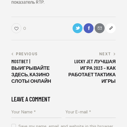
показатель RTP.
0
PREVIOUS
NEXT
MOSTBET |
LUCKY JET ЛУЧШАЯ
ВЫИГРЫВАЙТЕ
ИГРА 2023 – КАК
ЗДЕСЬ, КАЗИНО
РАБОТАЕТ ТАКТИКА
СЛОТЫ ОНЛАЙН
ИГРЫ
LEAVE A COMMENT
Save my name, email, and website in this browser