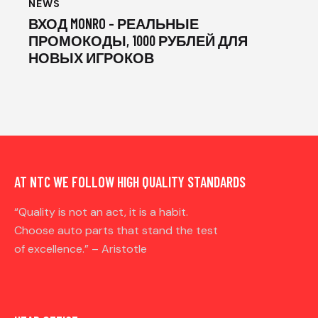
NEWS
ВХОД MONRO – РЕАЛЬНЫЕ
ПРОМОКОДЫ, 1000 РУБЛЕЙ ДЛЯ
НОВЫХ ИГРОКОВ
AT NTC WE FOLLOW HIGH QUALITY STANDARDS
“Quality is not an act, it is a habit.
Choose auto parts that stand the test
of excellence.” – Aristotle