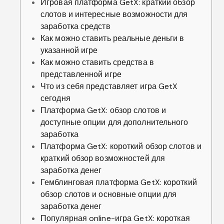
Игровая платформа GetX: краткий обзор
слотов и интересные возможности для
заработка средств
Как можно ставить реальные деньги в
указанной игре
Как можно ставить средства в
представленной игре
Что из себя представляет игра GetX
сегодня
Платформа GetX: обзор слотов и
доступные опции для дополнительного
заработка
Платформа GetX: короткий обзор слотов и
краткий обзор возможностей для
заработка денег
Гемблинговая платформа GetX: короткий
обзор слотов и основные опции для
заработка денег
Популярная online-игра GetX: короткая