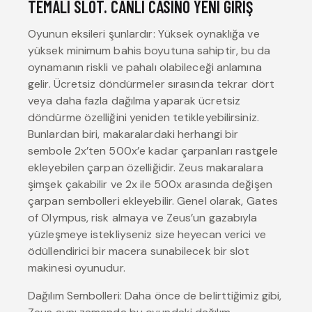
TEMALI SLOT. CANLI CASINO YENI GIRIŞ
Oyunun eksileri şunlardır: Yüksek oynaklığa ve
yüksek minimum bahis boyutuna sahiptir, bu da
oynamanın riskli ve pahalı olabileceği anlamına
gelir. Ücretsiz döndürmeler sırasında tekrar dört
veya daha fazla dağılma yaparak ücretsiz
döndürme özelliğini yeniden tetikleyebilirsiniz.
Bunlardan biri, makaralardaki herhangi bir
sembole 2x’ten 500x’e kadar çarpanları rastgele
ekleyebilen çarpan özelliğidir. Zeus makaralara
şimşek çakabilir ve 2x ile 500x arasında değişen
çarpan sembolleri ekleyebilir. Genel olarak, Gates
of Olympus, risk almaya ve Zeus’un gazabıyla
yüzleşmeye istekliyseniz size heyecan verici ve
ödüllendirici bir macera sunabilecek bir slot
makinesi oyunudur.
Dağılım Sembolleri: Daha önce de belirttiğimiz gibi,