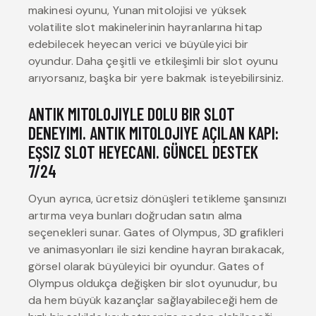
makinesi oyunu, Yunan mitolojisi ve yüksek
volatilite slot makinelerinin hayranlarına hitap
edebilecek heyecan verici ve büyüleyici bir
oyundur. Daha çeşitli ve etkileşimli bir slot oyunu
arıyorsanız, başka bir yere bakmak isteyebilirsiniz.
ANTIK MITOLOJIYLE DOLU BIR SLOT
DENEYIMI. ANTIK MITOLOJIYE AÇILAN KAPI:
EŞSIZ SLOT HEYECANI. GÜNCEL DESTEK
7/24
Oyun ayrıca, ücretsiz dönüşleri tetikleme şansınızı
artırma veya bunları doğrudan satın alma
seçenekleri sunar. Gates of Olympus, 3D grafikleri
ve animasyonları ile sizi kendine hayran bırakacak,
görsel olarak büyüleyici bir oyundur. Gates of
Olympus oldukça değişken bir slot oyunudur, bu
da hem büyük kazançlar sağlayabileceği hem de