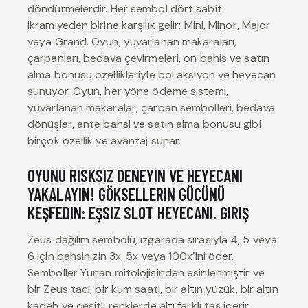
döndürmelerdir. Her sembol dört sabit
ikramiyeden birine karşılık gelir: Mini, Minor, Major
veya Grand. Oyun, yuvarlanan makaraları,
çarpanları, bedava çevirmeleri, ön bahis ve satın
alma bonusu özellikleriyle bol aksiyon ve heyecan
sunuyor. Oyun, her yöne ödeme sistemi,
yuvarlanan makaralar, çarpan sembolleri, bedava
dönüşler, ante bahsi ve satın alma bonusu gibi
birçok özellik ve avantaj sunar.
OYUNU RISKSIZ DENEYIN VE HEYECANI
YAKALAYIN! GÖKSELLERIN GÜCÜNÜ
KEŞFEDIN: EŞSIZ SLOT HEYECANI. GIRIŞ
Zeus dağılım sembolü, ızgarada sırasıyla 4, 5 veya
6 için bahsinizin 3x, 5x veya 100x’ini öder.
Semboller Yunan mitolojisinden esinlenmiştir ve
bir Zeus tacı, bir kum saati, bir altın yüzük, bir altın
kadeh ve çeşitli renklerde altı farklı taş içerir.