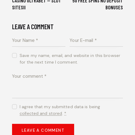
CASINO ULTRABET — SLOT
50 FREE SPINS NO DEPOSIT
SITESII
BONUSES
LEAVE A COMMENT
Save my name, email, and website in this browser
for the next time I comment.
I agree that my submitted data is being
collected and stored
.
*