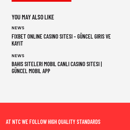
YOU MAY ALSO LIKE
NEWS
FIXBET ONLINE CASINO SITESI – GÜNCEL GIRIS VE
KAYIT
NEWS
BAHIS SITELERI MOBIL CANLI CASINO SITESI |
GÜNCEL MOBIL APP
AT NTC WE FOLLOW HIGH QUALITY STANDARDS