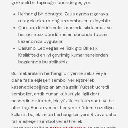
görkemli bir tapınağın önünde geçiyor.
Herhangi bir dönüşte, Zeus ayrıca ızgaraya
rastgele ekstra dağılım sembolleri ekleyebilir.
Çarpan, döndürmeler arasında sıfırlanmaz ve
her ücretsiz döndürmenin sonunda toplam
kazancınıza uygulanır.
Casumo, LeoVegas ve Rizk gibi Birleşik
Krallık’taki en iyi çevrimiçi kumarhanelerden
bazılarında bulabilirsiniz.
Bu, makaraların herhangi bir yerine sekiz veya
daha fazla eşleşen sembol yerleştirerek
kazanabileceğiniz anlamına gelir. Yüksek ücretli
semboller, antik Yunan kültürüyle ilgili dört
nesnedir: bir kadeh, bir yüzük, bir kum saati ve bir
altın taç. Bunun yerine, her yerde ödeme özelliğini
kullanır; bu, ekranda herhangi bir yere 8 veya daha
fazla eşleşen sembol yerleştirerek