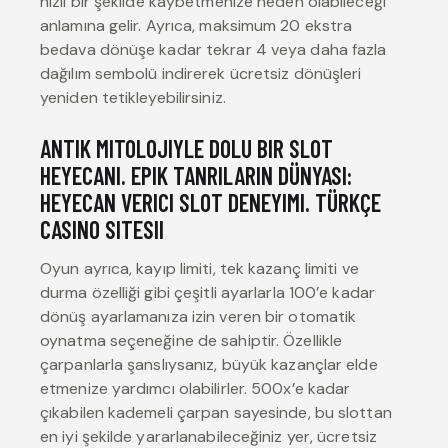
hızlı bir şekilde kaybetmenize neden olabileceği
anlamına gelir. Ayrıca, maksimum 20 ekstra
bedava dönüşe kadar tekrar 4 veya daha fazla
dağılım sembolü indirerek ücretsiz dönüşleri
yeniden tetikleyebilirsiniz.
ANTIK MITOLOJIYLE DOLU BIR SLOT
HEYECANI. EPIK TANRILARIN DÜNYASI:
HEYECAN VERICI SLOT DENEYIMI. TÜRKÇE
CASINO SITESII
Oyun ayrıca, kayıp limiti, tek kazanç limiti ve
durma özelliği gibi çeşitli ayarlarla 100’e kadar
dönüş ayarlamanıza izin veren bir otomatik
oynatma seçeneğine de sahiptir. Özellikle
çarpanlarla şanslıysanız, büyük kazançlar elde
etmenize yardımcı olabilirler. 500x’e kadar
çıkabilen kademeli çarpan sayesinde, bu slottan
en iyi şekilde yararlanabileceğiniz yer, ücretsiz