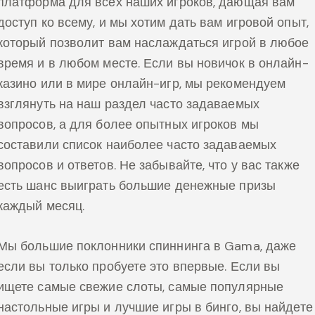
платформа для всех наших игроков, дающая вам
доступ ко всему, и мы хотим дать вам игровой опыт,
который позволит вам наслаждаться игрой в любое
время и в любом месте. Если вы новичок в онлайн-
казино или в мире онлайн-игр, мы рекомендуем
взглянуть на наш раздел часто задаваемых
вопросов, а для более опытных игроков мы
составили список наиболее часто задаваемых
вопросов и ответов. Не забывайте, что у вас также
есть шанс выиграть большие денежные призы
каждый месяц.
Мы большие поклонники спиннинга в Gama, даже
если вы только пробуете это впервые. Если вы
ищете самые свежие слоты, самые популярные
настольные игры и лучшие игры в бинго, вы найдете