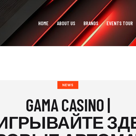
HOME
ABOUT US
BRANDS
EVENTS TOUR
NEWS
GAMA CASINO |
ИГРЫВАЙТЕ ЗДЕ