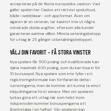
accepteras på de flesta europeiska casinon. Vad
gäller spelen har Casino ett rättvist spelutbud,
både i webbläsar- och appformat. Även om
ägaren är en veteran, tar kasinot inte ut några
oönskade dolda avgifter, eftersom alla kunder
garanteras samma villkor. Minsta satsningsbelopp
för uttag är 25 gånger utbetalningsbeloppet.
VÄLJ DIN FAVORIT – FÅ STORA VINSTER
Nya spelare får 500 poäng och kvalificerade kan
tjäna maximalt 400 poäng, som du kan lösa in för
10 bonusspel. Nya spelare som inte fyller i ett
registreringsformulär kan fortfarande delta i
turneringarna, men de kommer att kunna ta emot
inbjudningarna först senare. Men om spelaren
lyckas göra ett uttag när som helst inom
tidsperioden kommer bonuspengarna att
återbetalas i sin helhet. Vip-spelaren kan