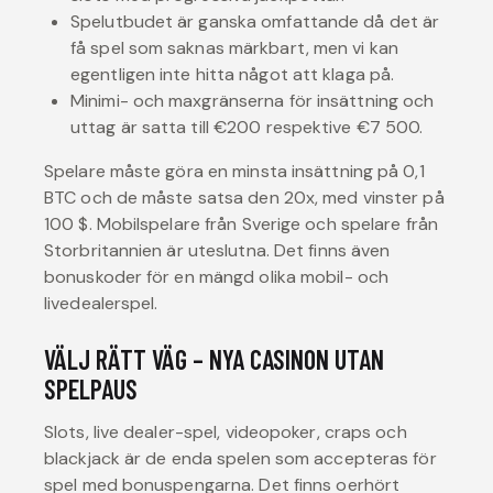
Spelutbudet är ganska omfattande då det är
få spel som saknas märkbart, men vi kan
egentligen inte hitta något att klaga på.
Minimi- och maxgränserna för insättning och
uttag är satta till €200 respektive €7 500.
Spelare måste göra en minsta insättning på 0,1
BTC och de måste satsa den 20x, med vinster på
100 $. Mobilspelare från Sverige och spelare från
Storbritannien är uteslutna. Det finns även
bonuskoder för en mängd olika mobil- och
livedealerspel.
VÄLJ RÄTT VÄG – NYA CASINON UTAN
SPELPAUS
Slots, live dealer-spel, videopoker, craps och
blackjack är de enda spelen som accepteras för
spel med bonuspengarna. Det finns oerhört