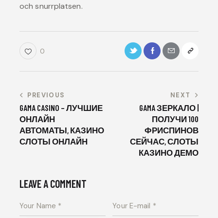
och snurrplatsen.
0
PREVIOUS
NEXT
GAMA CASINO – ЛУЧШИЕ
GAMA ЗЕРКАЛО |
ОНЛАЙН
ПОЛУЧИ 100
АВТОМАТЫ, КАЗИНО
ФРИСПИНОВ
СЛОТЫ ОНЛАЙН
СЕЙЧАС, СЛОТЫ
КАЗИНО ДЕМО
LEAVE A COMMENT