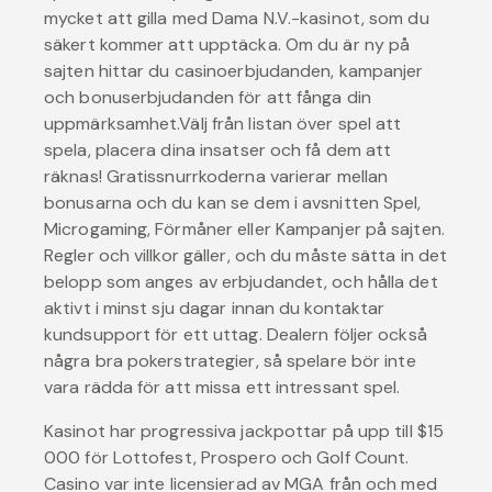
mycket att gilla med Dama N.V.-kasinot, som du
säkert kommer att upptäcka. Om du är ny på
sajten hittar du casinoerbjudanden, kampanjer
och bonuserbjudanden för att fånga din
uppmärksamhet.Välj från listan över spel att
spela, placera dina insatser och få dem att
räknas! Gratissnurrkoderna varierar mellan
bonusarna och du kan se dem i avsnitten Spel,
Microgaming, Förmåner eller Kampanjer på sajten.
Regler och villkor gäller, och du måste sätta in det
belopp som anges av erbjudandet, och hålla det
aktivt i minst sju dagar innan du kontaktar
kundsupport för ett uttag. Dealern följer också
några bra pokerstrategier, så spelare bör inte
vara rädda för att missa ett intressant spel.
Kasinot har progressiva jackpottar på upp till $15
000 för Lottofest, Prospero och Golf Count.
Casino var inte licensierad av MGA från och med