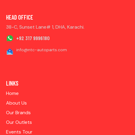
HEAD OFFICE
38-C, Sunset Lane# 1, DHA, Karachi.
+92 317 9996180
info@ntc-autoparts.com
LINKS
Home
About Us
Our Brands
Our Outlets
Events Tour