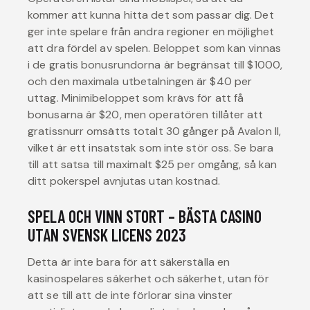
kommer att kunna hitta det som passar dig. Det
ger inte spelare från andra regioner en möjlighet
att dra fördel av spelen. Beloppet som kan vinnas
i de gratis bonusrundorna är begränsat till $1000,
och den maximala utbetalningen är $40 per
uttag. Minimibeloppet som krävs för att få
bonusarna är $20, men operatören tillåter att
gratissnurr omsätts totalt 30 gånger på Avalon II,
vilket är ett insatstak som inte stör oss. Se bara
till att satsa till maximalt $25 per omgång, så kan
ditt pokerspel avnjutas utan kostnad.
SPELA OCH VINN STORT – BÄSTA CASINO
UTAN SVENSK LICENS 2023
Detta är inte bara för att säkerställa en
kasinospelares säkerhet och säkerhet, utan för
att se till att de inte förlorar sina vinster