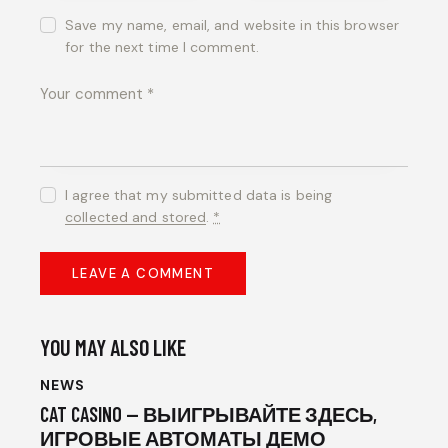
Save my name, email, and website in this browser
for the next time I comment.
I agree that my submitted data is being
collected and stored
.
*
YOU MAY ALSO LIKE
NEWS
CAT CASINO — ВЫИГРЫВАЙТЕ ЗДЕСЬ,
ИГРОВЫЕ АВТОМАТЫ ДЕМО