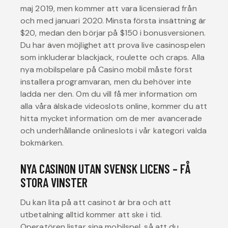
maj 2019, men kommer att vara licensierad från
och med januari 2020. Minsta första insättning är
$20, medan den börjar på $150 i bonusversionen.
Du har även möjlighet att prova live casinospelen
som inkluderar blackjack, roulette och craps. Alla
nya mobilspelare på Casino mobil måste först
installera programvaran, men du behöver inte
ladda ner den. Om du vill få mer information om
alla våra älskade videoslots online, kommer du att
hitta mycket information om de mer avancerade
och underhållande onlineslots i vår kategori valda
bokmärken.
NYA CASINON UTAN SVENSK LICENS – FÅ
STORA VINSTER
Du kan lita på att casinot är bra och att
utbetalning alltid kommer att ske i tid.
Operatören listar sina mobilspel, så att du