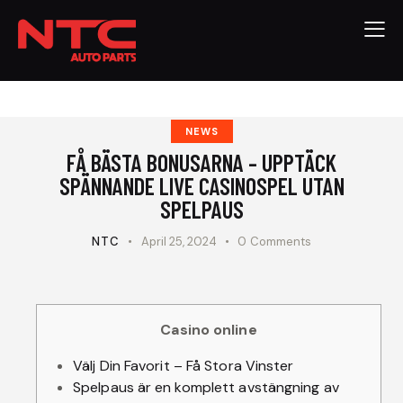
NEWS
FÅ BÄSTA BONUSARNA – UPPTÄCK
SPÄNNANDE LIVE CASINOSPEL UTAN
SPELPAUS
NTC
April 25, 2024
0
Comments
Casino online
Välj Din Favorit – Få Stora Vinster
Spelpaus är en komplett avstängning av