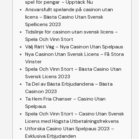
spel för pengar – Upptäck Nu
Ansvarsfullt spelande på casinon utan
licens – Bästa Casino Utan Svensk
Spellicens 2023
Tidslinje för casinon utan svensk licens –
Spela Och Vinn Stort
Välj Rätt Väg – Nya Casinon Utan Spelpaus
Nya Casinon Utan Svensk Licens – Få Stora
Vinster
Spela Och Vinn Stort – Bästa Casino Utan
Svensk Licens 2023
Ta Del av Bästa Erbjudandena – Bästa
Casinon 2023
Ta Hem Fria Chanser – Casino Utan
Spelpaus
Spela Och Vinn Stort – Casino Utan Svensk
Licens med Högsta Utbetalningsfrekvens
Utforska Casino Utan Spelpaus 2023 –
Exklusiva Erbjudanden