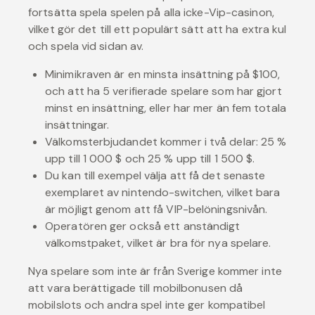
fortsätta spela spelen på alla icke-Vip-casinon,
vilket gör det till ett populärt sätt att ha extra kul
och spela vid sidan av.
Minimikraven är en minsta insättning på $100,
och att ha 5 verifierade spelare som har gjort
minst en insättning, eller har mer än fem totala
insättningar.
Välkomsterbjudandet kommer i två delar: 25 %
upp till 1 000 $ och 25 % upp till 1 500 $.
Du kan till exempel välja att få det senaste
exemplaret av nintendo-switchen, vilket bara
är möjligt genom att få VIP-belöningsnivån.
Operatören ger också ett anständigt
välkomstpaket, vilket är bra för nya spelare.
Nya spelare som inte är från Sverige kommer inte
att vara berättigade till mobilbonusen då
mobilslots och andra spel inte ger kompatibel