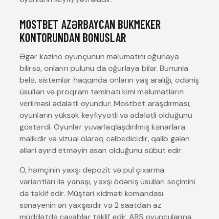
MOSTBET AZƏRBAYCAN BUKMEKER
KONTORUNDAN BONUSLAR
Əgər kazino oyunçunun məlumatını oğurlaya
bilirsə, onların pulunu da oğurlaya bilər. Bununla
belə, sistemlər haqqında onların yaş aralığı, ödəniş
üsulları və proqram təminatı kimi məlumatların
verilməsi ədalətli oyundur. Mostbet araşdırması,
oyunların yüksək keyfiyyətli və ədalətli olduğunu
göstərdi. Oyunlar yuvarlaqlaşdırılmış kənarlara
malikdir və vizual olaraq cəlbedicidir, qalib gələn
əlləri ayırd etməyin asan olduğunu sübut edir.
O, həmçinin yaxşı depozit və pul çıxarma
variantları ilə yanaşı, yaxşı ödəniş üsulları seçimini
də təklif edir. Müştəri xidməti komandası
sənayenin ən yaxşısıdır və 2 saatdan az
müddətdə cavablar təklif edir. ABŞ oyunçularına