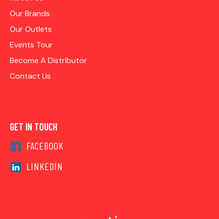
Our Brands
Our Outlets
Events Tour
Become A Distributor
Contact Us
GET IN TOUCH
FACEBOOK
LINKEDIN