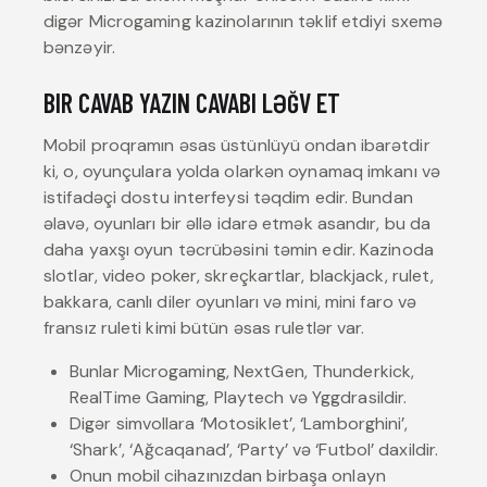
digər Microgaming kazinolarının təklif etdiyi sxemə
bənzəyir.
BIR CAVAB YAZIN CAVABI LƏĞV ET
Mobil proqramın əsas üstünlüyü ondan ibarətdir
ki, o, oyunçulara yolda olarkən oynamaq imkanı və
istifadəçi dostu interfeysi təqdim edir. Bundan
əlavə, oyunları bir əllə idarə etmək asandır, bu da
daha yaxşı oyun təcrübəsini təmin edir. Kazinoda
slotlar, video poker, skreçkartlar, blackjack, rulet,
bakkara, canlı diler oyunları və mini, mini faro və
fransız ruleti kimi bütün əsas ruletlər var.
Bunlar Microgaming, NextGen, Thunderkick,
RealTime Gaming, Playtech və Yggdrasildir.
Digər simvollara ‘Motosiklet’, ‘Lamborghini’,
‘Shark’, ‘Ağcaqanad’, ‘Party’ və ‘Futbol’ daxildir.
Onun mobil cihazınızdan birbaşa onlayn