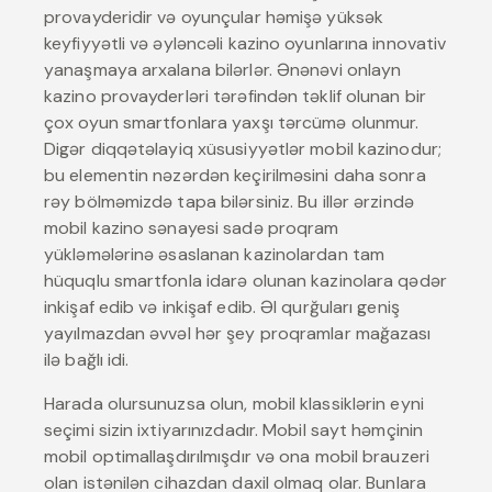
provayderidir və oyunçular həmişə yüksək
keyfiyyətli və əyləncəli kazino oyunlarına innovativ
yanaşmaya arxalana bilərlər. Ənənəvi onlayn
kazino provayderləri tərəfindən təklif olunan bir
çox oyun smartfonlara yaxşı tərcümə olunmur.
Digər diqqətəlayiq xüsusiyyətlər mobil kazinodur;
bu elementin nəzərdən keçirilməsini daha sonra
rəy bölməmizdə tapa bilərsiniz. Bu illər ərzində
mobil kazino sənayesi sadə proqram
yükləmələrinə əsaslanan kazinolardan tam
hüquqlu smartfonla idarə olunan kazinolara qədər
inkişaf edib və inkişaf edib. Əl qurğuları geniş
yayılmazdan əvvəl hər şey proqramlar mağazası
ilə bağlı idi.
Harada olursunuzsa olun, mobil klassiklərin eyni
seçimi sizin ixtiyarınızdadır. Mobil sayt həmçinin
mobil optimallaşdırılmışdır və ona mobil brauzeri
olan istənilən cihazdan daxil olmaq olar. Bunlara