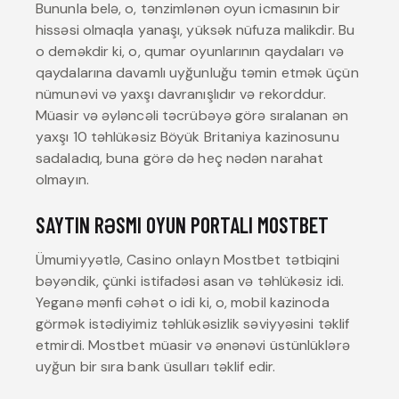
Bununla belə, o, tənzimlənən oyun icmasının bir
hissəsi olmaqla yanaşı, yüksək nüfuza malikdir. Bu
o deməkdir ki, o, qumar oyunlarının qaydaları və
qaydalarına davamlı uyğunluğu təmin etmək üçün
nümunəvi və yaxşı davranışlıdır və rekorddur.
Müasir və əyləncəli təcrübəyə görə sıralanan ən
yaxşı 10 təhlükəsiz Böyük Britaniya kazinosunu
sadaladıq, buna görə də heç nədən narahat
olmayın.
SAYTIN RƏSMI OYUN PORTALI MOSTBET
Ümumiyyətlə, Casino onlayn Mostbet tətbiqini
bəyəndik, çünki istifadəsi asan və təhlükəsiz idi.
Yeganə mənfi cəhət o idi ki, o, mobil kazinoda
görmək istədiyimiz təhlükəsizlik səviyyəsini təklif
etmirdi. Mostbet müasir və ənənəvi üstünlüklərə
uyğun bir sıra bank üsulları təklif edir.