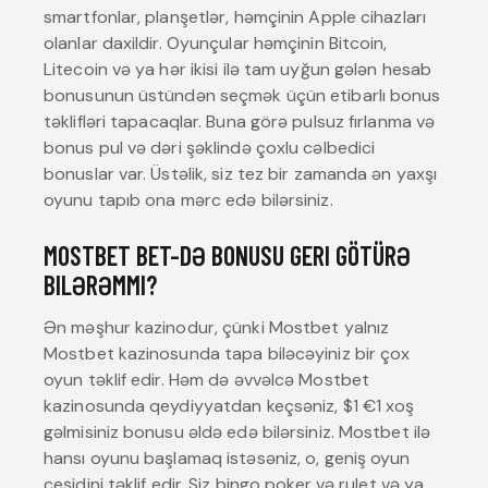
smartfonlar, planşetlər, həmçinin Apple cihazları
olanlar daxildir. Oyunçular həmçinin Bitcoin,
Litecoin və ya hər ikisi ilə tam uyğun gələn hesab
bonusunun üstündən seçmək üçün etibarlı bonus
təklifləri tapacaqlar. Buna görə pulsuz fırlanma və
bonus pul və dəri şəklində çoxlu cəlbedici
bonuslar var. Üstəlik, siz tez bir zamanda ən yaxşı
oyunu tapıb ona mərc edə bilərsiniz.
MOSTBET BET-DƏ BONUSU GERI GÖTÜRƏ
BILƏRƏMMI?
Ən məşhur kazinodur, çünki Mostbet yalnız
Mostbet kazinosunda tapa biləcəyiniz bir çox
oyun təklif edir. Həm də əvvəlcə Mostbet
kazinosunda qeydiyyatdan keçsəniz, $1 €1 xoş
gəlmisiniz bonusu əldə edə bilərsiniz. Mostbet ilə
hansı oyunu başlamaq istəsəniz, o, geniş oyun
çeşidini təklif edir. Siz bingo poker və rulet və ya