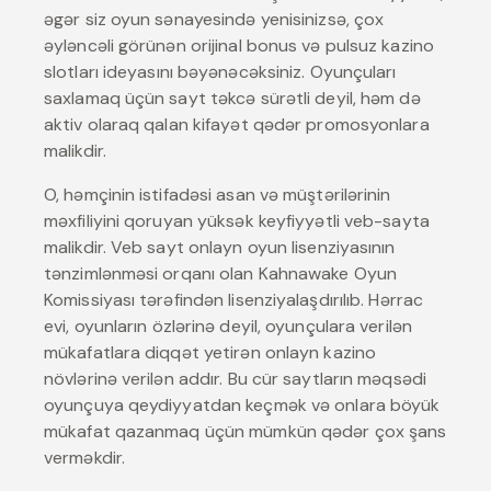
əgər siz oyun sənayesində yenisinizsə, çox
əyləncəli görünən orijinal bonus və pulsuz kazino
slotları ideyasını bəyənəcəksiniz. Oyunçuları
saxlamaq üçün sayt təkcə sürətli deyil, həm də
aktiv olaraq qalan kifayət qədər promosyonlara
malikdir.
O, həmçinin istifadəsi asan və müştərilərinin
məxfiliyini qoruyan yüksək keyfiyyətli veb-sayta
malikdir. Veb sayt onlayn oyun lisenziyasının
tənzimlənməsi orqanı olan Kahnawake Oyun
Komissiyası tərəfindən lisenziyalaşdırılıb. Hərrac
evi, oyunların özlərinə deyil, oyunçulara verilən
mükafatlara diqqət yetirən onlayn kazino
növlərinə verilən addır. Bu cür saytların məqsədi
oyunçuya qeydiyyatdan keçmək və onlara böyük
mükafat qazanmaq üçün mümkün qədər çox şans
verməkdir.