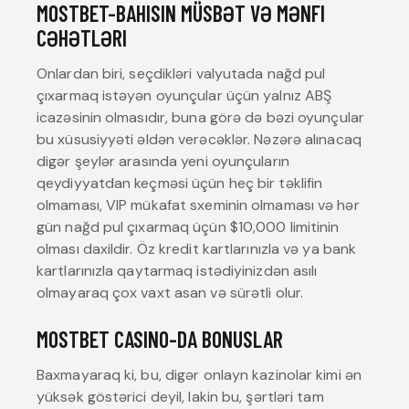
MOSTBET-BAHISIN MÜSBƏT VƏ MƏNFI
CƏHƏTLƏRI
Onlardan biri, seçdikləri valyutada nağd pul
çıxarmaq istəyən oyunçular üçün yalnız ABŞ
icazəsinin olmasıdır, buna görə də bəzi oyunçular
bu xüsusiyyəti əldən verəcəklər. Nəzərə alınacaq
digər şeylər arasında yeni oyunçuların
qeydiyyatdan keçməsi üçün heç bir təklifin
olmaması, VIP mükafat sxeminin olmaması və hər
gün nağd pul çıxarmaq üçün $10,000 limitinin
olması daxildir. Öz kredit kartlarınızla və ya bank
kartlarınızla qaytarmaq istədiyinizdən asılı
olmayaraq çox vaxt asan və sürətli olur.
MOSTBET CASINO-DA BONUSLAR
Baxmayaraq ki, bu, digər onlayn kazinolar kimi ən
yüksək göstərici deyil, lakin bu, şərtləri tam