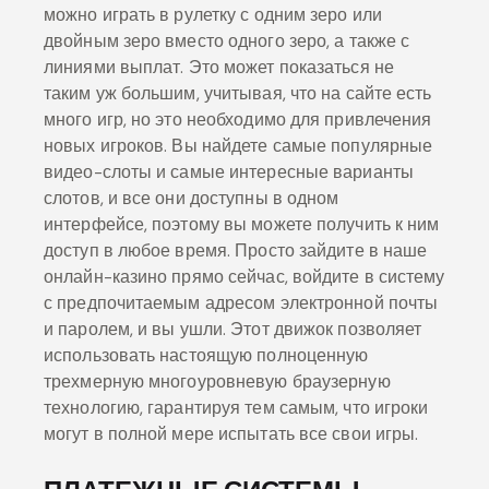
можно играть в рулетку с одним зеро или
двойным зеро вместо одного зеро, а также с
линиями выплат. Это может показаться не
таким уж большим, учитывая, что на сайте есть
много игр, но это необходимо для привлечения
новых игроков. Вы найдете самые популярные
видео-слоты и самые интересные варианты
слотов, и все они доступны в одном
интерфейсе, поэтому вы можете получить к ним
доступ в любое время. Просто зайдите в наше
онлайн-казино прямо сейчас, войдите в систему
с предпочитаемым адресом электронной почты
и паролем, и вы ушли. Этот движок позволяет
использовать настоящую полноценную
трехмерную многоуровневую браузерную
технологию, гарантируя тем самым, что игроки
могут в полной мере испытать все свои игры.