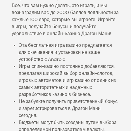
Все, что вам нужно делать, это играть, и мы
вознаградим вас до 2000 баллов лояльности за
каждые 100 евро, которые вы играете. Играйте
в игры, получайте бонусы и получайте
удовольствие в онлайн-казино Драгон Мани!
Эта бесплатная игра казино предлагается
для скачивания и установки на ваше
устройство с Android.
Игры спин-казино постоянно добавляются,
предлагая широкий выбор онлайн-слотов,
игровых автоматов и игр казино от одних из
самых авторитетных и надежных
разработчиков казино в бизнесе.
Не забудьте получить приветственный бонус
и зарегистрироваться в Драгон Мани
сегодня.
Бюджеты могут быть созданы путем выбора
определяемой пользователем валюты.