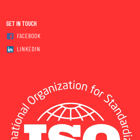
GET IN TOUCH
FACEBOOK
LINKEDIN