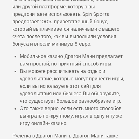
или другой платформе, которую вы
предпочитаете использовать. Spin Sports
предлагает 100% приветственный бонус,
который выплачивается наличными с вашего
счета после того, как вы выполнили условия
бонуса и внесли минимум 5 евро.
Мобильное казино Драгон Мани предлагает
вам простой, но приятный способ игры.
Вы можете рассчитывать на отдых и
удовольствие, которые могут принести игры,
если вы используете этот сайт для
удовольствия или бизнеса.Вы обнаружите,
что существует большое разнообразие игр.
Это также верно, если есть много способов
выиграть по-крупному, играя в одну и ту же
игру онлайн-казино.
Рулетка в Драгон Мани: в Драгон Мани также