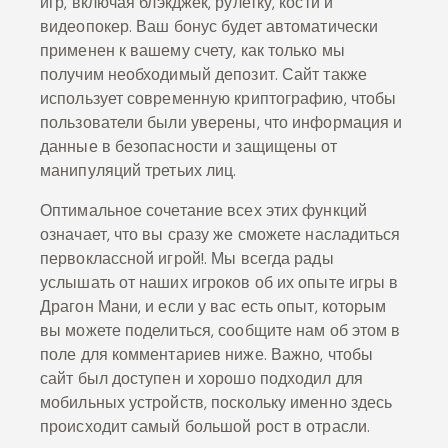
игр, включая блэкджек, рулетку, кости и
видеопокер. Ваш бонус будет автоматически
применен к вашему счету, как только мы
получим необходимый депозит. Сайт также
использует современную криптографию, чтобы
пользователи были уверены, что информация и
данные в безопасности и защищены от
манипуляций третьих лиц.
Оптимальное сочетание всех этих функций
означает, что вы сразу же сможете насладиться
первоклассной игрой!. Мы всегда рады
услышать от наших игроков об их опыте игры в
Драгон Мани, и если у вас есть опыт, которым
вы можете поделиться, сообщите нам об этом в
поле для комментариев ниже. Важно, чтобы
сайт был доступен и хорошо подходил для
мобильных устройств, поскольку именно здесь
происходит самый большой рост в отрасли.