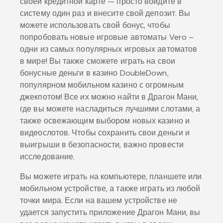
своей кредитной карте — просто войдите в
систему один раз и внесите свой депозит. Вы
можете использовать свой бонус, чтобы
попробовать новые игровые автоматы Vero –
одни из самых популярных игровых автоматов
в мире! Вы также сможете играть на свои
бонусные деньги в казино DoubleDown,
популярном мобильном казино с огромным
джекпотом! Все их можно найти в Драгон Мани,
где вы можете насладиться лучшими слотами, а
также освежающим выбором новых казино и
видеослотов. Чтобы сохранить свои деньги и
выигрыши в безопасности, важно провести
исследование.
Вы можете играть на компьютере, планшете или
мобильном устройстве, а также играть из любой
точки мира. Если на вашем устройстве не
удается запустить приложение Драгон Мани, вы