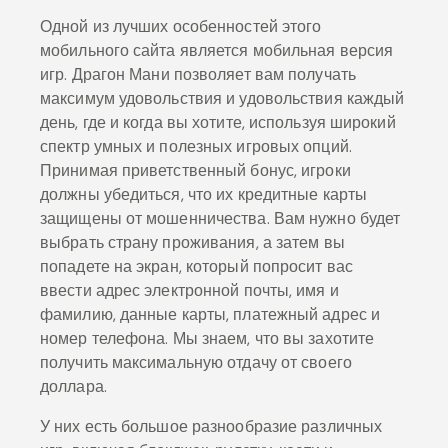
Одной из лучших особенностей этого
мобильного сайта является мобильная версия
игр. Драгон Мани позволяет вам получать
максимум удовольствия и удовольствия каждый
день, где и когда вы хотите, используя широкий
спектр умных и полезных игровых опций.
Принимая приветственный бонус, игроки
должны убедиться, что их кредитные карты
защищены от мошенничества. Вам нужно будет
выбрать страну проживания, а затем вы
попадете на экран, который попросит вас
ввести адрес электронной почты, имя и
фамилию, данные карты, платежный адрес и
номер телефона. Мы знаем, что вы захотите
получить максимальную отдачу от своего
доллара.
У них есть большое разнообразие различных