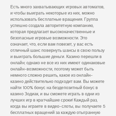
Есть много захватывающих игровых автоматов,
и чтобы выиграть некоторые из них, можно
использовать бесплатные вращения. Группа
успешно создала авторитетную компанию,
которая предлагает высококачественные и
безопасные игровые возможности. Это
означает, что, если вам повезет, у вас есть
отличный шанс повернуть шансы в свою пользу
и выиграть большие деньги. Казино перешли в
онлайн; однако не все из них имеют одинаковые
онлайн-возможности, поэтому может быть
немного сложно решить, какое из онлайн-
казино действительно подходит вам. Вы можете
найти 100% бонус на бездепозитный бонус в
казино Зодиак, и вы сможете играть в одни из
лучших игр в кратчайшие сроки! Каждый раз,
когда вы играете в видео-слоты, вы получаете 5
бесплатных вращений за каждую отыгранную