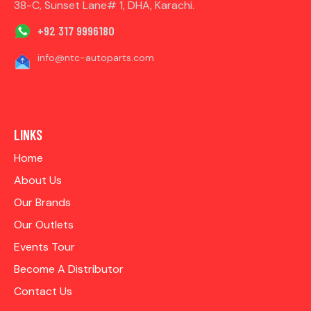
38-C, Sunset Lane# 1, DHA, Karachi.
+92 317 9996180
info@ntc-autoparts.com
LINKS
Home
About Us
Our Brands
Our Outlets
Events Tour
Become A Distributor
Contact Us