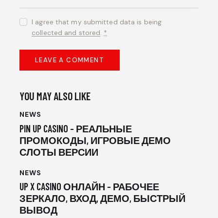
I agree that my submitted data is being
collected and stored
.
*
YOU MAY ALSO LIKE
NEWS
PIN UP CASINO – РЕАЛЬНЫЕ
ПРОМОКОДЫ, ИГРОВЫЕ ДЕМО
СЛОТЫ ВЕРСИИ
NEWS
UP X CASINO ОНЛАЙН – РАБОЧЕЕ
ЗЕРКАЛО, ВХОД, ДЕМО, БЫСТРЫЙ
ВЫВОД