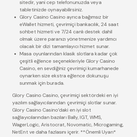
sitedir, yani cep telefonunuzda veya
tabletinizde oynayabilirsiniz.
Glory Casino Casino ayrıca bağımsız bir
eWallet hizmeti, çevrimiçi bankacılık, 24 saat
sohbet hizmeti ve 7/24 canlı destek dahil
olmak üzere paranızı yönetmenize yardımcı
olacak bir dizi tamamlayıcı hizmet sunar.
Masa oyunlarından klasik slotlara kadar çok
çeşitli eğlence seçenekleriyle Glory Casino
Casino, en sevdiğiniz çevrimiçi kumarhanede
oynarken size ekstra eğlence dokunuşu
sunmak için burada.
Glory Casino Casino, çevrimiçi sektördeki en iyi
yazılım sağlayıcılarından çevrimiçi slotlar sunar.
Glory Casino Casino’daki en iyi slot
sağlayıcılarından bazıları Bally, IGT, WMS,
WagerLogic, Aristocrat, Novomatic, Microgaming,
NetEnt ve daha fazlasını içerir. **Önemli Uyarı*