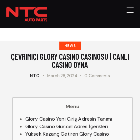
NEWS
ÇEVRIMIÇI GLORY CASINO CASINOSU | CANLI
CASINO OYNA
NTC
March 28, 2024
0
Comments
Menü
Glory Casino Yeni Giriş Adresin Tanımı
Glory Casino Güncel Adres İçerikleri
Yüksek Kazanç Getiren Glory Casino