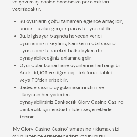
ve çevrim içi casino hesabınıza para miktarı
yatırılacaktır.
Bu oyunların çoğu tamamen eğlence amaçlıdır,
ancak bazıları gerçek parayla oynanabilir.
Bu, bilgisayar başında heyecan verici
oyunlarımızın keyfini çıkarırken mobil casino
oyunlarımızla hareket halindeyken de
oynayabileceğiniz anlamına gelir.
Oyuncular kumarhane oyunlarına herhangi bir
Android, iOS ve diğer cep telefonu, tablet
veya PC’den erişebilir.
Sadece casino uygulamasını indirin ve
dünyanın her yerinden
oynayabilirsiniz.Bankacılık Glory Casino Casino,
bankacılık için endüstri lideri seçeneklerle
tanınır.
‘My Glory Casino Casino’ simgesine tıklamak sizi
oyun listenize erişebileceğiniz, oyununuzu