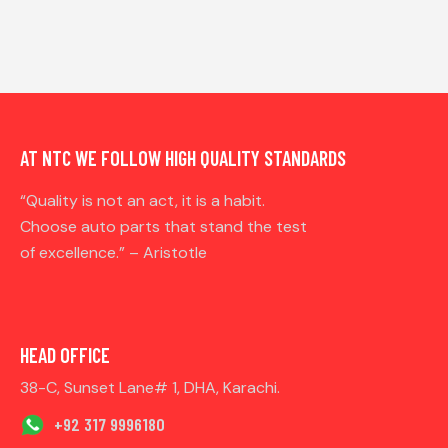
AT NTC WE FOLLOW HIGH QUALITY STANDARDS
“Quality is not an act, it is a habit.
Choose auto parts that stand the test
of excellence.” – Aristotle
HEAD OFFICE
38-C, Sunset Lane# 1, DHA, Karachi.
+92 317 9996180