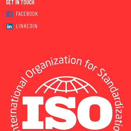
GET IN TOUCH
FACEBOOK
LINKEDIN