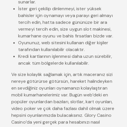
sunarlar.
İster geri çekilip dinlenmeyi, ister yüksek
bahisler için oynamayı veya parayı geri almayı
tercih edin, hatta sadece gününüze bir ara
vermeyi tercih edin, size uygun slot makinesi,
kumarhane oyunu ve bahis fırsatları bizde var.
Oyununuz, web sitesini kullanan diğer kişiler
tarafından kullanılabilir olacaktır.
Kredi kartlarının işlenmesi daha uzun sürebilir,
ancak tüm bölgelerde kullanılabilir.
Ve size kolaylık sağlamak için, artık maceranız sizi
nereye götürürse götürsün, hareket halindeyken
en sevdiğiniz oyunları oynamanızı kolaylaştıran
mobil kumarhanelerimiz var. Bugün web’deki en
popüler oyunlardan bazıları, slotlar, kart oyunları,
video poker ve çok daha fazlası dahil olmak üzere
hepsini oyunlarımızda bulacaksınız. Glory Casino
Casino’da yeni gerçek para hesabınızı nasıl