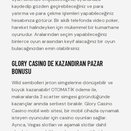
kaydedip gözden geçirebileceğiniz ve para
yatırma ve para çekme işlemleri yapabileceğiniz
hesabınıza götürür. Bir akıllı telefonda video poker,
hareket halindeyken için mükemmel bir kumarhane
oyunudur. Aralarından seçim yapabileceğiniz
binlerce oyun arasından keyif alacağınız bir oyun
bulacağınızdan emin olabilirsiniz.
GLORY CASINO DE KAZANDIRAN PAZAR
BONUSU
Wild sembolleri jeton simgelerine dönüşebilir ve
büyük kazanabilir! OTOMATİK ödeme ile,
makaralarda 3 scatter simgesi göründüğünde
kazançlar anında serbest bırakılır. Glory Casino
Casino mobil web sitesi, bir mobil cihazla oynamak
isteyen oyuncular için casino oyunları sağlar.
Ayrıca, Vegas slotları ve aşamalı slotlar dahil