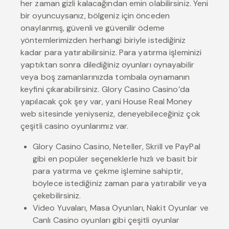
her zaman gizli kalacağından emin olabilirsiniz. Yeni
bir oyuncuysanız, bölgeniz için önceden
onaylanmış, güvenli ve güvenilir ödeme
yöntemlerimizden herhangi biriyle istediğiniz
kadar para yatırabilirsiniz. Para yatırma işleminizi
yaptıktan sonra dilediğiniz oyunları oynayabilir
veya boş zamanlarınızda tombala oynamanın
keyfini çıkarabilirsiniz. Glory Casino Casino’da
yapılacak çok şey var, yani House Real Money
web sitesinde yeniyseniz, deneyebileceğiniz çok
çeşitli casino oyunlarımız var.
Glory Casino Casino, Neteller, Skrill ve PayPal
gibi en popüler seçeneklerle hızlı ve basit bir
para yatırma ve çekme işlemine sahiptir,
böylece istediğiniz zaman para yatırabilir veya
çekebilirsiniz.
Video Yuvaları, Masa Oyunları, Nakit Oyunlar ve
Canlı Casino oyunları gibi çeşitli oyunlar