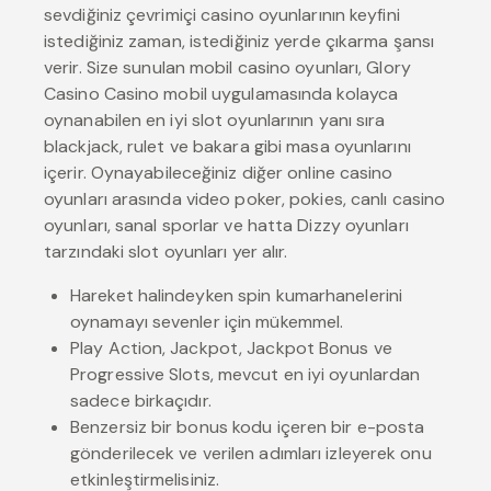
sevdiğiniz çevrimiçi casino oyunlarının keyfini
istediğiniz zaman, istediğiniz yerde çıkarma şansı
verir. Size sunulan mobil casino oyunları, Glory
Casino Casino mobil uygulamasında kolayca
oynanabilen en iyi slot oyunlarının yanı sıra
blackjack, rulet ve bakara gibi masa oyunlarını
içerir. Oynayabileceğiniz diğer online casino
oyunları arasında video poker, pokies, canlı casino
oyunları, sanal sporlar ve hatta Dizzy oyunları
tarzındaki slot oyunları yer alır.
Hareket halindeyken spin kumarhanelerini
oynamayı sevenler için mükemmel.
Play Action, Jackpot, Jackpot Bonus ve
Progressive Slots, mevcut en iyi oyunlardan
sadece birkaçıdır.
Benzersiz bir bonus kodu içeren bir e-posta
gönderilecek ve verilen adımları izleyerek onu
etkinleştirmelisiniz.