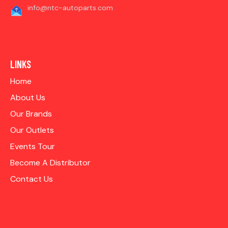
info@ntc-autoparts.com
LINKS
Home
About Us
Our Brands
Our Outlets
Events Tour
Become A Distributor
Contact Us