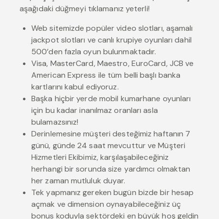
aşağıdaki düğmeyi tıklamanız yeterli!
Web sitemizde popüler video slotları, aşamalı
jackpot slotları ve canlı krupiye oyunları dahil
500’den fazla oyun bulunmaktadır.
Visa, MasterCard, Maestro, EuroCard, JCB ve
American Express ile tüm belli başlı banka
kartlarını kabul ediyoruz.
Başka hiçbir yerde mobil kumarhane oyunları
için bu kadar inanılmaz oranları asla
bulamazsınız!
Derinlemesine müşteri desteğimiz haftanın 7
günü, günde 24 saat mevcuttur ve Müşteri
Hizmetleri Ekibimiz, karşılaşabileceğiniz
herhangi bir sorunda size yardımcı olmaktan
her zaman mutluluk duyar.
Tek yapmanız gereken bugün bizde bir hesap
açmak ve dimension oynayabileceğiniz üç
bonus koduyla sektördeki en büyük hoş geldin