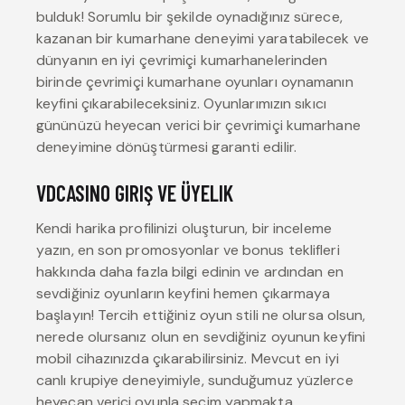
bulduk! Sorumlu bir şekilde oynadığınız sürece,
kazanan bir kumarhane deneyimi yaratabilecek ve
dünyanın en iyi çevrimiçi kumarhanelerinden
birinde çevrimiçi kumarhane oyunları oynamanın
keyfini çıkarabileceksiniz. Oyunlarımızın sıkıcı
gününüzü heyecan verici bir çevrimiçi kumarhane
deneyimine dönüştürmesi garanti edilir.
VDCASINO GIRIŞ VE ÜYELIK
Kendi harika profilinizi oluşturun, bir inceleme
yazın, en son promosyonlar ve bonus teklifleri
hakkında daha fazla bilgi edinin ve ardından en
sevdiğiniz oyunların keyfini hemen çıkarmaya
başlayın! Tercih ettiğiniz oyun stili ne olursa olsun,
nerede olursanız olun en sevdiğiniz oyunun keyfini
mobil cihazınızda çıkarabilirsiniz. Mevcut en iyi
canlı krupiye deneyimiyle, sunduğumuz yüzlerce
heyecan verici oyunla seçim yapmakta