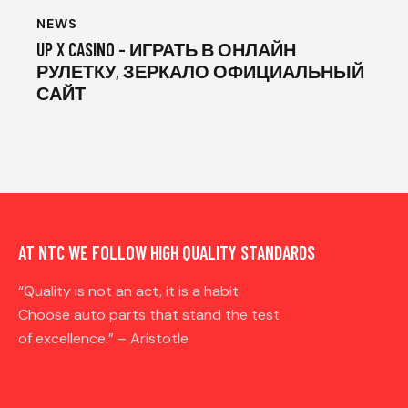
NEWS
UP X CASINO – ИГРАТЬ В ОНЛАЙН
РУЛЕТКУ, ЗЕРКАЛО ОФИЦИАЛЬНЫЙ
САЙТ
AT NTC WE FOLLOW HIGH QUALITY STANDARDS
“Quality is not an act, it is a habit.
Choose auto parts that stand the test
of excellence.” – Aristotle