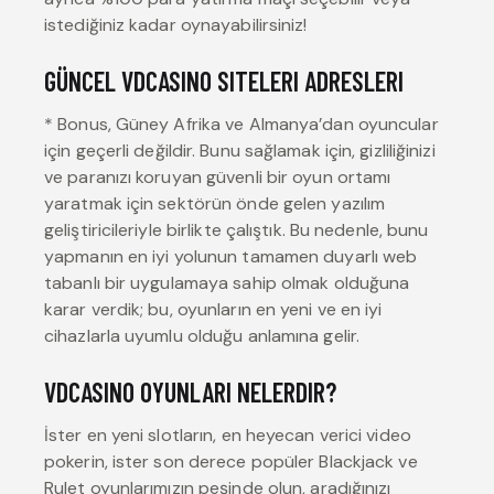
istediğiniz kadar oynayabilirsiniz!
GÜNCEL VDCASINO SITELERI ADRESLERI
* Bonus, Güney Afrika ve Almanya’dan oyuncular
için geçerli değildir. Bunu sağlamak için, gizliliğinizi
ve paranızı koruyan güvenli bir oyun ortamı
yaratmak için sektörün önde gelen yazılım
geliştiricileriyle birlikte çalıştık. Bu nedenle, bunu
yapmanın en iyi yolunun tamamen duyarlı web
tabanlı bir uygulamaya sahip olmak olduğuna
karar verdik; bu, oyunların en yeni ve en iyi
cihazlarla uyumlu olduğu anlamına gelir.
VDCASINO OYUNLARI NELERDIR?
İster en yeni slotların, en heyecan verici video
pokerin, ister son derece popüler Blackjack ve
Rulet oyunlarımızın peşinde olun, aradığınızı