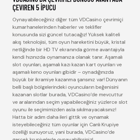
ÇEVIREN 5 İPUCU
Oynayabileceğiniz diğer tüm VDCasino çevrimiçi
kumarhanelerinden haberler ve teklifler
konusunda sizi güncel tutacağız! Yüksek kaliteli
akış teknolojisi, tüm oyun hareketini büyük, kristal
netliğinde bir HD TV ekranında görme avantajıyla
kendi hızınızda oynamanıza olanak tanır. Aşamalı
slot oyunları, aşamalı kazı kazan kart oyunları ve
aşamalı keno oyunları gibidir – oynadığınızda
büyük bir ikramiye kazanma şansınız var! Dünyanın
belli başlı bölgelerindeki oyuncuların beğenisini
kazanan slotlar burada, VDCasino’de mevcuttur
ve aralarından seçim yapabileceğiniz yüzlerce slot
oyunu ile seçimimizden asla sıkılmayacaksınız!
Hatta bir adım daha ileri gittik ve oynamak
isteyebileceğiniz tüm oyunlar için Canlı Krupiye
özelliği sunuyoruz, yani burada, VDCasino’de
gerçek krupiyelerle oynayabilirsiniz!