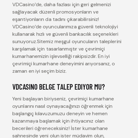
VDCasino’de, daha fazlası için geri gelmenizi
sağlayacak düzenli promosyonların ve
eşantiyonların da tadını çıkarabilirsiniz!
VDCasino’de oyuncularımıza güvenli teknolojiyi
kullanarak hızlı ve güvenli bankacılık seçenekleri
sunuyoruz.Sitemiz meşgul oyuncuların taleplerini
karşılamak için tasarlanmıştır ve çevrimiçi
kumarhanemizin işlevselliği rakipsizdir. En iyi
çevrimiçi kumarhane deneyimini arıyorsanız, o
zaman en iyi seçim biziz.
VDCASINO BELGE TALEP EDIYOR MU?
Yeni başlayan biriyseniz, çevrimiçi kumarhane
oyunlarını nasıl oynayacağınızı öğrenmek için
başlangıç ​​kılavuzumuzu deneyin ve hemen
kazanmaya başlamak için ihtiyacınız olan
becerileri öğreneceksiniz! İster kumarhane
sahnesinde yeni olun ister müdavim olun,