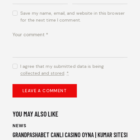
Save my name, email, and website in this browser
for the next time I comment.
I agree that my submitted data is being
collected and stored
.
*
YOU MAY ALSO LIKE
NEWS
GRANDPASHABET CANLI CASINO OYNA | KUMAR SITESI