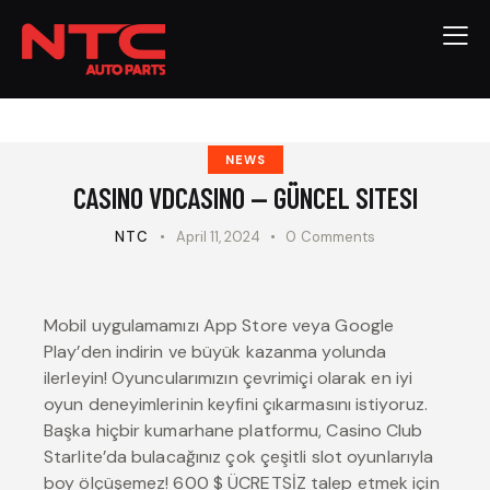
NEWS
CASINO VDCASINO — GÜNCEL SITESI
NTC
April 11, 2024
0
Comments
Mobil uygulamamızı App Store veya Google
Play’den indirin ve büyük kazanma yolunda
ilerleyin! Oyuncularımızın çevrimiçi olarak en iyi
oyun deneyimlerinin keyfini çıkarmasını istiyoruz.
Başka hiçbir kumarhane platformu, Casino Club
Starlite’da bulacağınız çok çeşitli slot oyunlarıyla
boy ölçüşemez! 600 $ ÜCRETSİZ talep etmek için