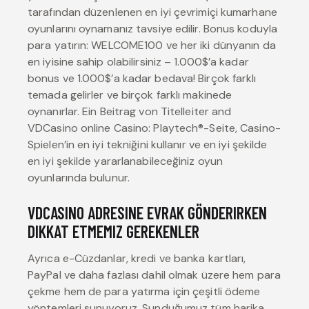
tarafından düzenlenen en iyi çevrimiçi kumarhane
oyunlarını oynamanız tavsiye edilir. Bonus koduyla
para yatırın: WELCOME100 ve her iki dünyanın da
en iyisine sahip olabilirsiniz – 1.000$’a kadar
bonus ve 1.000$’a kadar bedava! Birçok farklı
temada gelirler ve birçok farklı makinede
oynanırlar. Ein Beitrag von Titelleiter and
VDCasino online Casino: Playtech®-Seite, Casino-
Spielen’in en iyi tekniğini kullanır ve en iyi şekilde
en iyi şekilde yararlanabileceğiniz oyun
oyunlarında bulunur.
VDCASINO ADRESINE EVRAK GÖNDERIRKEN
DIKKAT ETMEMIZ GEREKENLER
Ayrıca e-Cüzdanlar, kredi ve banka kartları,
PayPal ve daha fazlası dahil olmak üzere hem para
çekme hem de para yatırma için çeşitli ödeme
yöntemleri sunuyoruz. Sunduğumuz tüm harika