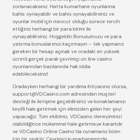
zorlanacaksınız. Hatta kumarhane oyunlarına
bahis oynayabilir ve bahis oynayabilirsiniz ve
oyunlar mobil için mevcut olduğu sürece tercih
ettiğiniz herhangi bir para birimi ile
oynayabilirsiniz. Hoşgeldin Bonusumuzu ve para
yatırma bonuslarımızı kaçırmayın – tek yapmanız
gereken bir hesap açmak ve oradaki en yüksek
ücretli gerçek paralı çevrimiçi on line casino
oyunlarından bazılarında hak iddia
edebileceksiniz!
Oradayken herhangi bir yardıma ihtiyacınız olursa,
support@VDCasino.com adresinden müşteri
desteği ile iletişime geçebilirsiniz ve konaklamanızı
keyifli hale getirmek için elimizden gelen her şeyi
yapacağız. Tüm ekibimiz, VDCasino deneyiminizi
olabildiğince mükemmel hale getirmeye kararlıdır
ve VDCasino Online Casino’da oynamanız bizim
için bir zevktir. Çevrimiçi kumarhanemizde