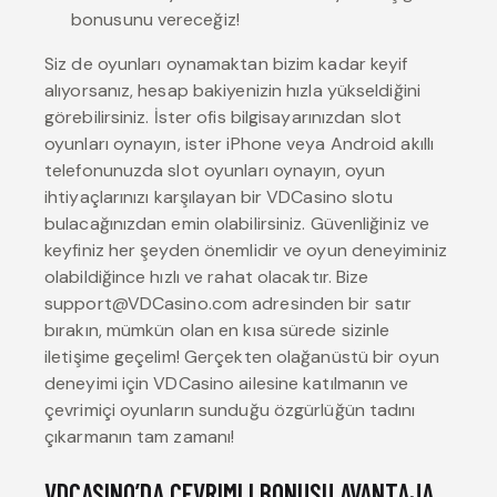
bonusunu vereceğiz!
Siz de oyunları oynamaktan bizim kadar keyif
alıyorsanız, hesap bakiyenizin hızla yükseldiğini
görebilirsiniz. İster ofis bilgisayarınızdan slot
oyunları oynayın, ister iPhone veya Android akıllı
telefonunuzda slot oyunları oynayın, oyun
ihtiyaçlarınızı karşılayan bir VDCasino slotu
bulacağınızdan emin olabilirsiniz. Güvenliğiniz ve
keyfiniz her şeyden önemlidir ve oyun deneyiminiz
olabildiğince hızlı ve rahat olacaktır. Bize
support@VDCasino.com adresinden bir satır
bırakın, mümkün olan en kısa sürede sizinle
iletişime geçelim! Gerçekten olağanüstü bir oyun
deneyimi için VDCasino ailesine katılmanın ve
çevrimiçi oyunların sunduğu özgürlüğün tadını
çıkarmanın tam zamanı!
VDCASINO’DA ÇEVRIMLI BONUSU AVANTAJA