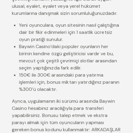
ulusal, eyalet, eyalet veya yerel hükümet
kurumlarına danışmak sizin sorumluluğunuzdadır.
Yeni oyunculara, oyun sitesinin nasıl çalıştığına
dair bir fikir edinmeleri için 1 saatlik ücretsiz
oyun pratiği sunulur.
Baywin Casino’daki popüler oyunların her
birinin kendine özgü geliştiricisi vardır ve bu,
mevcut çok çeşitli çevrimiçi slotlar arasından
seçim yaptığınızda fark edilir.
150€ ile 300€ arasındaki para yatırma
işlemleri için, bonus miktarı yatırdığınız paranın
%300’ü olacaktır.
Ayrıca, uygulamanın iki sürümü arasında Baywin
Casino hesabınız aracılığıyla para transferi
yapabilirsiniz. Bonusu talep etmek ve ekstra
parayı almak için tüm oyuncuların yapması
gereken bonus kodunu kullanmaktır: ARKADAŞLAR