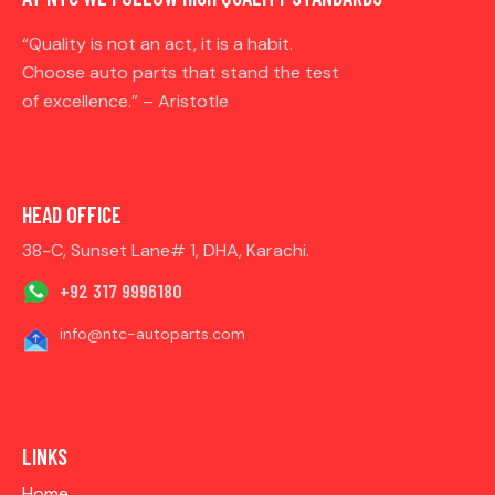
“Quality is not an act, it is a habit.
Choose auto parts that stand the test
of excellence.” – Aristotle
HEAD OFFICE
38-C, Sunset Lane# 1, DHA, Karachi.
+92 317 9996180
info@ntc-autoparts.com
LINKS
Home