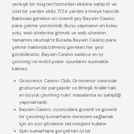
yerleşik bir müşteri hizmetleri ekibine sahiptir ve
özel bir yardım ekibi 7/24 yardım etmeye hazırdır.
Bakılması gereken en önemli şey Baywin Casino
para çekme yöntemidir. Bunu yapmanın en kolay
yolu, web sitelerine gitmek ve web sitesinin
tamamını okumaktır.Burada Baywin Casino para
çekme hakkında bilmeniz gereken her şeyi
görebilirsiniz. Baywin Casino sadece en iyi
çevrimiçi ve mobil poker oyunlarını sunmakla
kalmaz.
Grosvenor Casino Club, Grosvenor casinolar
grubunun bir parçasıdır ve Birleşik Krallık’taki
en büyük çevrimiçi rulet masalarına ev sahipliği
yapmaktadır.
Baywin Casino, oyunculara güvenli ve güvenli
bir çevrimiçi kumarhane deneyimi sağlamak
için en son şifreleme teknolojisini kullanır.
Spin kumarhane gerçekten iyi bir