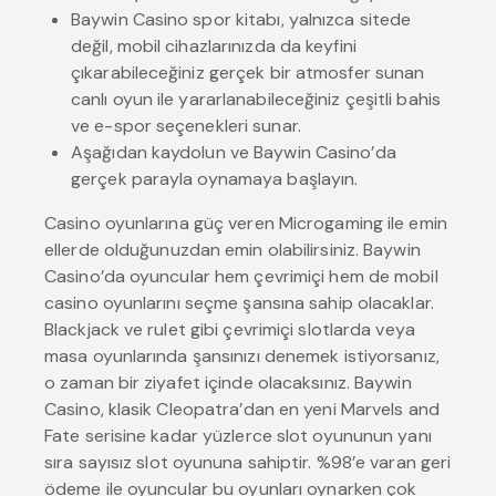
Baywin Casino spor kitabı, yalnızca sitede
değil, mobil cihazlarınızda da keyfini
çıkarabileceğiniz gerçek bir atmosfer sunan
canlı oyun ile yararlanabileceğiniz çeşitli bahis
ve e-spor seçenekleri sunar.
Aşağıdan kaydolun ve Baywin Casino’da
gerçek parayla oynamaya başlayın.
Casino oyunlarına güç veren Microgaming ile emin
ellerde olduğunuzdan emin olabilirsiniz. Baywin
Casino’da oyuncular hem çevrimiçi hem de mobil
casino oyunlarını seçme şansına sahip olacaklar.
Blackjack ve rulet gibi çevrimiçi slotlarda veya
masa oyunlarında şansınızı denemek istiyorsanız,
o zaman bir ziyafet içinde olacaksınız. Baywin
Casino, klasik Cleopatra’dan en yeni Marvels and
Fate serisine kadar yüzlerce slot oyununun yanı
sıra sayısız slot oyununa sahiptir. %98’e varan geri
ödeme ile oyuncular bu oyunları oynarken çok