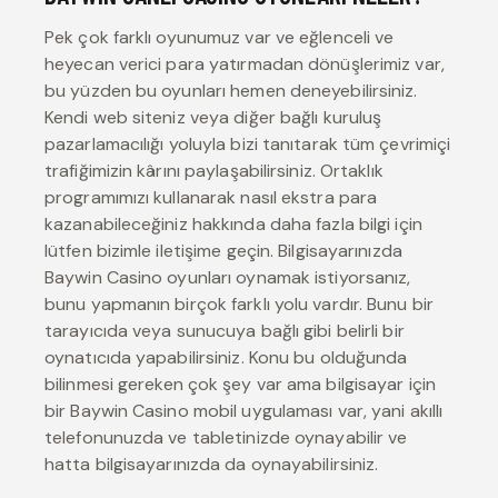
Pek çok farklı oyunumuz var ve eğlenceli ve
heyecan verici para yatırmadan dönüşlerimiz var,
bu yüzden bu oyunları hemen deneyebilirsiniz.
Kendi web siteniz veya diğer bağlı kuruluş
pazarlamacılığı yoluyla bizi tanıtarak tüm çevrimiçi
trafiğimizin kârını paylaşabilirsiniz. Ortaklık
programımızı kullanarak nasıl ekstra para
kazanabileceğiniz hakkında daha fazla bilgi için
lütfen bizimle iletişime geçin. Bilgisayarınızda
Baywin Casino oyunları oynamak istiyorsanız,
bunu yapmanın birçok farklı yolu vardır. Bunu bir
tarayıcıda veya sunucuya bağlı gibi belirli bir
oynatıcıda yapabilirsiniz. Konu bu olduğunda
bilinmesi gereken çok şey var ama bilgisayar için
bir Baywin Casino mobil uygulaması var, yani akıllı
telefonunuzda ve tabletinizde oynayabilir ve
hatta bilgisayarınızda da oynayabilirsiniz.