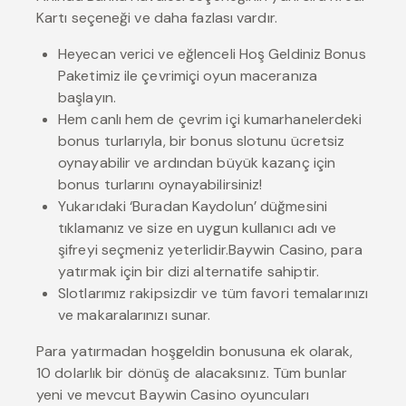
Kartı seçeneği ve daha fazlası vardır.
Heyecan verici ve eğlenceli Hoş Geldiniz Bonus
Paketimiz ile çevrimiçi oyun maceranıza
başlayın.
Hem canlı hem de çevrim içi kumarhanelerdeki
bonus turlarıyla, bir bonus slotunu ücretsiz
oynayabilir ve ardından büyük kazanç için
bonus turlarını oynayabilirsiniz!
Yukarıdaki ‘Buradan Kaydolun’ düğmesini
tıklamanız ve size en uygun kullanıcı adı ve
şifreyi seçmeniz yeterlidir.Baywin Casino, para
yatırmak için bir dizi alternatife sahiptir.
Slotlarımız rakipsizdir ve tüm favori temalarınızı
ve makaralarınızı sunar.
Para yatırmadan hoşgeldin bonusuna ek olarak,
10 dolarlık bir dönüş de alacaksınız. Tüm bunlar
yeni ve mevcut Baywin Casino oyuncuları