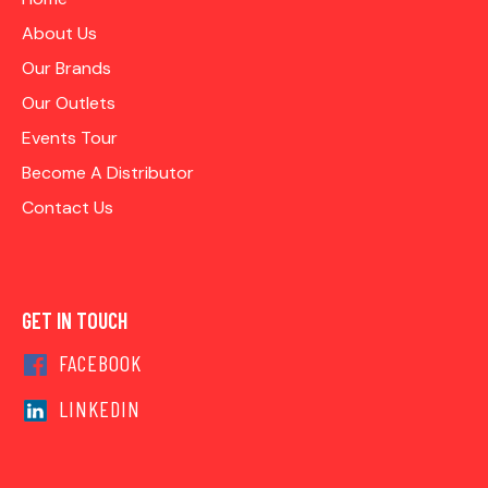
About Us
Our Brands
Our Outlets
Events Tour
Become A Distributor
Contact Us
GET IN TOUCH
FACEBOOK
LINKEDIN