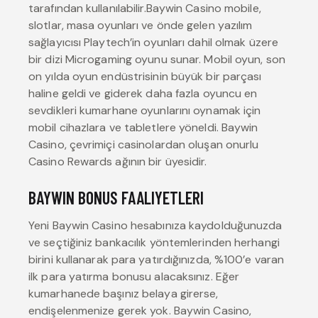
tarafından kullanılabilir.Baywin Casino mobile,
slotlar, masa oyunları ve önde gelen yazılım
sağlayıcısı Playtech’in oyunları dahil olmak üzere
bir dizi Microgaming oyunu sunar. Mobil oyun, son
on yılda oyun endüstrisinin büyük bir parçası
haline geldi ve giderek daha fazla oyuncu en
sevdikleri kumarhane oyunlarını oynamak için
mobil cihazlara ve tabletlere yöneldi. Baywin
Casino, çevrimiçi casinolardan oluşan onurlu
Casino Rewards ağının bir üyesidir.
BAYWIN BONUS FAALIYETLERI
Yeni Baywin Casino hesabınıza kaydolduğunuzda
ve seçtiğiniz bankacılık yöntemlerinden herhangi
birini kullanarak para yatırdığınızda, %100’e varan
ilk para yatırma bonusu alacaksınız. Eğer
kumarhanede başınız belaya girerse,
endişelenmenize gerek yok. Baywin Casino,