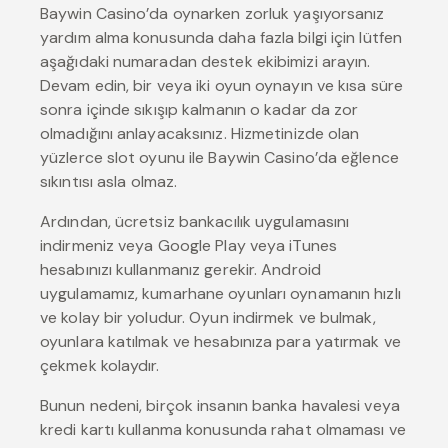
Baywin Casino’da oynarken zorluk yaşıyorsanız
yardım alma konusunda daha fazla bilgi için lütfen
aşağıdaki numaradan destek ekibimizi arayın.
Devam edin, bir veya iki oyun oynayın ve kısa süre
sonra içinde sıkışıp kalmanın o kadar da zor
olmadığını anlayacaksınız. Hizmetinizde olan
yüzlerce slot oyunu ile Baywin Casino’da eğlence
sıkıntısı asla olmaz.
Ardından, ücretsiz bankacılık uygulamasını
indirmeniz veya Google Play veya iTunes
hesabınızı kullanmanız gerekir. Android
uygulamamız, kumarhane oyunları oynamanın hızlı
ve kolay bir yoludur. Oyun indirmek ve bulmak,
oyunlara katılmak ve hesabınıza para yatırmak ve
çekmek kolaydır.
Bunun nedeni, birçok insanın banka havalesi veya
kredi kartı kullanma konusunda rahat olmaması ve