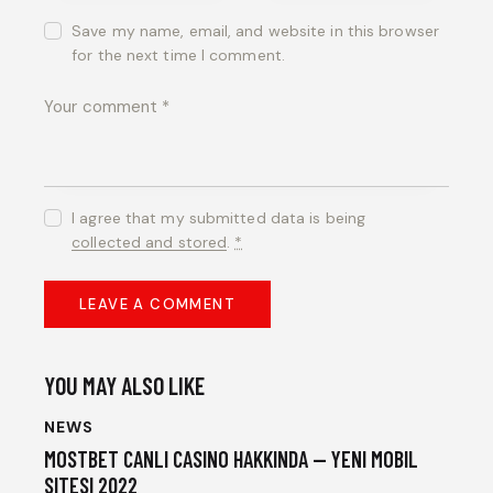
Save my name, email, and website in this browser
for the next time I comment.
I agree that my submitted data is being
collected and stored
.
*
YOU MAY ALSO LIKE
NEWS
MOSTBET CANLI CASINO HAKKINDA — YENI MOBIL
SITESI 2022