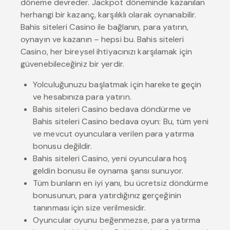
döneme devreder. Jackpot döneminde kazanılan
herhangi bir kazanç, karşılıklı olarak oynanabilir.
Bahis siteleri Casino ile bağlanın, para yatırın,
oynayın ve kazanın – hepsi bu. Bahis siteleri
Casino, her bireysel ihtiyacınızı karşılamak için
güvenebileceğiniz bir yerdir.
Yolculuğunuzu başlatmak için harekete geçin
ve hesabınıza para yatırın.
Bahis siteleri Casino bedava döndürme ve
Bahis siteleri Casino bedava oyun: Bu, tüm yeni
ve mevcut oyunculara verilen para yatırma
bonusu değildir.
Bahis siteleri Casino, yeni oyunculara hoş
geldin bonusu ile oynama şansı sunuyor.
Tüm bunların en iyi yanı, bu ücretsiz döndürme
bonusunun, para yatırdığınız gerçeğinin
tanınması için size verilmesidir.
Oyuncular oyunu beğenmezse, para yatırma