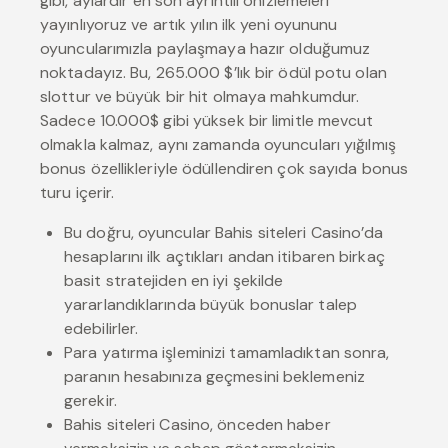
gibi, aylardır en son ayrıntılı önizlemeleri
yayınlıyoruz ve artık yılın ilk yeni oyununu
oyuncularımızla paylaşmaya hazır olduğumuz
noktadayız. Bu, 265.000 $’lık bir ödül potu olan
slottur ve büyük bir hit olmaya mahkumdur.
Sadece 10.000$ gibi yüksek bir limitle mevcut
olmakla kalmaz, aynı zamanda oyuncuları yığılmış
bonus özellikleriyle ödüllendiren çok sayıda bonus
turu içerir.
Bu doğru, oyuncular Bahis siteleri Casino’da
hesaplarını ilk açtıkları andan itibaren birkaç
basit stratejiden en iyi şekilde
yararlandıklarında büyük bonuslar talep
edebilirler.
Para yatırma işleminizi tamamladıktan sonra,
paranın hesabınıza geçmesini beklemeniz
gerekir.
Bahis siteleri Casino, önceden haber