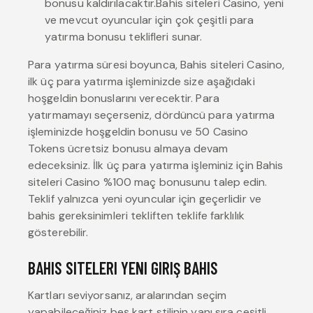
bonusu kaldırılacaktır.Bahis siteleri Casino, yeni
ve mevcut oyuncular için çok çeşitli para
yatırma bonusu teklifleri sunar.
Para yatırma süresi boyunca, Bahis siteleri Casino,
ilk üç para yatırma işleminizde size aşağıdaki
hoşgeldin bonuslarını verecektir. Para
yatırmamayı seçerseniz, dördüncü para yatırma
işleminizde hoşgeldin bonusu ve 50 Casino
Tokens ücretsiz bonusu almaya devam
edeceksiniz. İlk üç para yatırma işleminiz için Bahis
siteleri Casino %100 maç bonusunu talep edin.
Teklif yalnızca yeni oyuncular için geçerlidir ve
bahis gereksinimleri tekliften teklife farklılık
gösterebilir.
BAHIS SITELERI YENI GIRIŞ BAHIS
Kartları seviyorsanız, aralarından seçim
yapabileceğiniz beş kart stilinin yanı sıra çeşitli