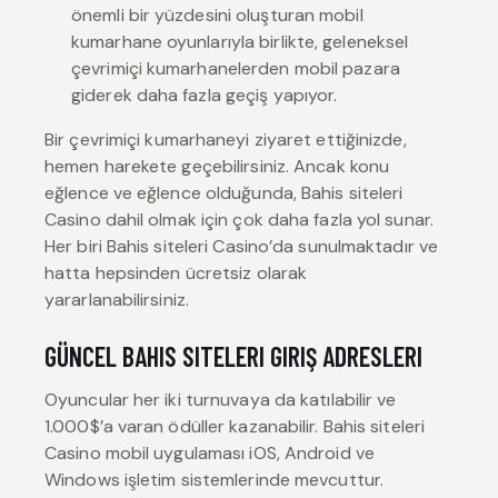
önemli bir yüzdesini oluşturan mobil
kumarhane oyunlarıyla birlikte, geleneksel
çevrimiçi kumarhanelerden mobil pazara
giderek daha fazla geçiş yapıyor.
Bir çevrimiçi kumarhaneyi ziyaret ettiğinizde,
hemen harekete geçebilirsiniz. Ancak konu
eğlence ve eğlence olduğunda, Bahis siteleri
Casino dahil olmak için çok daha fazla yol sunar.
Her biri Bahis siteleri Casino’da sunulmaktadır ve
hatta hepsinden ücretsiz olarak
yararlanabilirsiniz.
GÜNCEL BAHIS SITELERI GIRIŞ ADRESLERI
Oyuncular her iki turnuvaya da katılabilir ve
1.000$’a varan ödüller kazanabilir. Bahis siteleri
Casino mobil uygulaması iOS, Android ve
Windows işletim sistemlerinde mevcuttur.