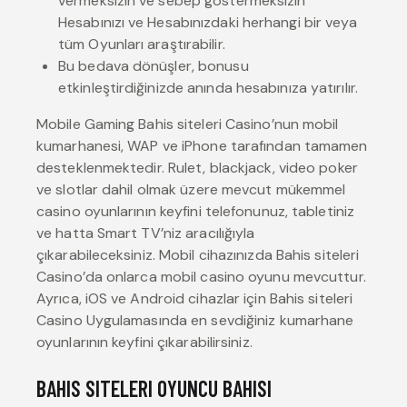
vermeksizin ve sebep göstermeksizin
Hesabınızı ve Hesabınızdaki herhangi bir veya
tüm Oyunları araştırabilir.
Bu bedava dönüşler, bonusu
etkinleştirdiğinizde anında hesabınıza yatırılır.
Mobile Gaming Bahis siteleri Casino’nun mobil
kumarhanesi, WAP ve iPhone tarafından tamamen
desteklenmektedir. Rulet, blackjack, video poker
ve slotlar dahil olmak üzere mevcut mükemmel
casino oyunlarının keyfini telefonunuz, tabletiniz
ve hatta Smart TV’niz aracılığıyla
çıkarabileceksiniz. Mobil cihazınızda Bahis siteleri
Casino’da onlarca mobil casino oyunu mevcuttur.
Ayrıca, iOS ve Android cihazlar için Bahis siteleri
Casino Uygulamasında en sevdiğiniz kumarhane
oyunlarının keyfini çıkarabilirsiniz.
BAHIS SITELERI OYUNCU BAHISI