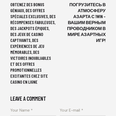
OBTENEZ DES BONUS
ПОГРУЗИТЕСЬ В
GÉNIAUX, DES OFFRES
АТМОСФЕРУ
SPÉCIALES EXCLUSIVES, DES
АЗАРТА С 1WIN –
RÉCOMPENSES FABULEUSES,
ВАШИМ ВЕРНЫМ
DES JACKPOTS ÉPIQUES,
ПРОВОДНИКОМ В
DES JEUX DE CASINO
МИРЕ АЗАРТНЫХ
CAPTIVANTS, DES
ИГР!
EXPÉRIENCES DE JEU
MÉMORABLES, DES
VICTOIRES INOUBLIABLES
ET DES OFFRES
PROMOTIONNELLES
EXCITANTES CHEZ SITE
CASINO EN LIGNE
LEAVE A COMMENT