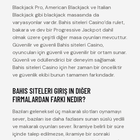
Blackjack Pro, American Blackjack ve Italian
Blackjack gibi blackjack masasında da
varyasyonlar vardır. Bahis siteleri Casino’da rulet,
bakara ve dev bir Progressive Jackpot dahil
olmak üzere çeşitli diğer masa oyunları mevcuttur.
Güvenilir ve güvenli Bahis siteleri Casino,
oyuncuları için güvenli ve güvenilir bir ortam sunar.
Güvenli ve ödüllendirici bir deneyim sağlamak
Bahis siteleri Casino için her zaman bir önceliktir
ve güvenlik ekibi bunun tamamen farkındadır.
BAHIS SITELERI GIRIŞ IN DIĞER
FIRMALARDAN FARKI NEDIR?
Bazıları geleneksel üç makaralı slotları oynamayı
sever, bazıları ise daha fazlasını sunan süslü yedili
ve makaralı oyunları sever. İkramiye belirli bir süre
içinde talep edilmezse, ikramiye bir sonraki