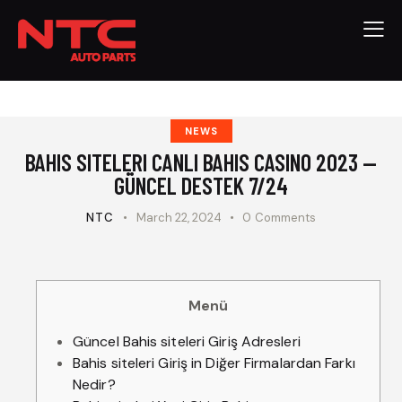
NEWS
BAHIS SITELERI CANLI BAHIS CASINO 2023 —
GÜNCEL DESTEK 7/24
NTC
March 22, 2024
0
Comments
Menü
Güncel Bahis siteleri Giriş Adresleri
Bahis siteleri Giriş in Diğer Firmalardan Farkı
Nedir?