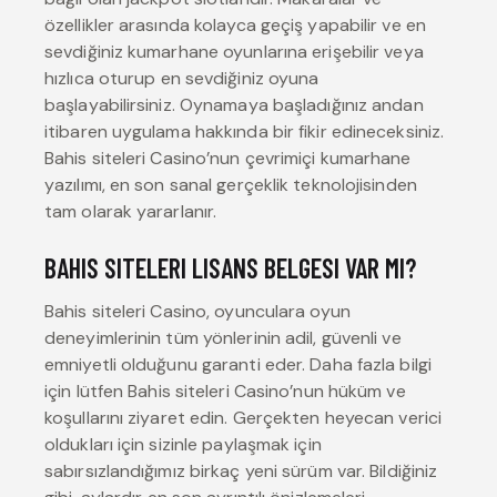
özellikler arasında kolayca geçiş yapabilir ve en
sevdiğiniz kumarhane oyunlarına erişebilir veya
hızlıca oturup en sevdiğiniz oyuna
başlayabilirsiniz. Oynamaya başladığınız andan
itibaren uygulama hakkında bir fikir edineceksiniz.
Bahis siteleri Casino’nun çevrimiçi kumarhane
yazılımı, en son sanal gerçeklik teknolojisinden
tam olarak yararlanır.
BAHIS SITELERI LISANS BELGESI VAR MI?
Bahis siteleri Casino, oyunculara oyun
deneyimlerinin tüm yönlerinin adil, güvenli ve
emniyetli olduğunu garanti eder. Daha fazla bilgi
için lütfen Bahis siteleri Casino’nun hüküm ve
koşullarını ziyaret edin. Gerçekten heyecan verici
oldukları için sizinle paylaşmak için
sabırsızlandığımız birkaç yeni sürüm var. Bildiğiniz