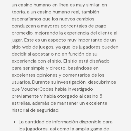
un casino humano en línea es muy similar, en
teoría, a un casino humano real, también
esperaríamos que los nuevos cambios
conduzcan a mayores porcentajes de pago
promedio, mejorando la experiencia del cliente al
jugar. Este es un aspecto muy importante de un
sitio web de juegos, ya que los jugadores pueden
decidir si apostar o no en función de su
experiencia con el sitio. El sitio está diseñado
para ser simple y directo, basándose en
excelentes opiniones y comentarios de los
usuarios. Durante su investigación, descubrimos
que VoucherCodes había investigado
previamente y había otorgado al casino 5
estrellas, además de mantener un excelente
historial de seguridad.
La cantidad de información disponible para
los jugadores, así como la amplia gama de