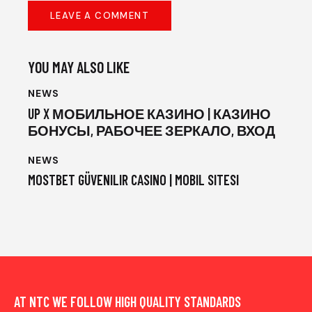
YOU MAY ALSO LIKE
NEWS
UP X МОБИЛЬНОЕ КАЗИНО | КАЗИНО
БОНУСЫ, РАБОЧЕЕ ЗЕРКАЛО, ВХОД
NEWS
MOSTBET GÜVENILIR CASINO | MOBIL SITESI
AT NTC WE FOLLOW HIGH QUALITY STANDARDS