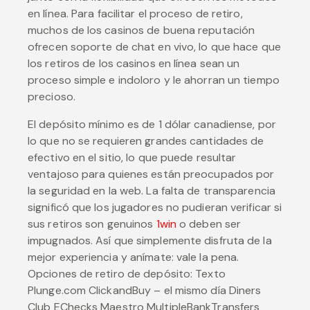
en línea. Para facilitar el proceso de retiro,
muchos de los casinos de buena reputación
ofrecen soporte de chat en vivo, lo que hace que
los retiros de los casinos en línea sean un
proceso simple e indoloro y le ahorran un tiempo
precioso.
El depósito mínimo es de 1 dólar canadiense, por
lo que no se requieren grandes cantidades de
efectivo en el sitio, lo que puede resultar
ventajoso para quienes están preocupados por
la seguridad en la web. La falta de transparencia
significó que los jugadores no pudieran verificar si
sus retiros son genuinos
1win
o deben ser
impugnados. Así que simplemente disfruta de la
mejor experiencia y anímate: vale la pena.
Opciones de retiro de depósito: Texto
Plunge.com ClickandBuy – el mismo día Diners
Club EChecks Maestro MultipleBankTransfers