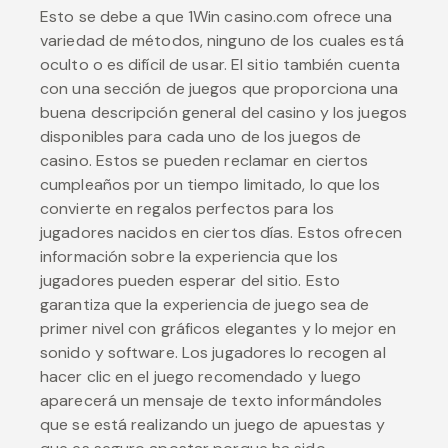
Esto se debe a que 1Win casino.com ofrece una
variedad de métodos, ninguno de los cuales está
oculto o es difícil de usar. El sitio también cuenta
con una sección de juegos que proporciona una
buena descripción general del casino y los juegos
disponibles para cada uno de los juegos de
casino. Estos se pueden reclamar en ciertos
cumpleaños por un tiempo limitado, lo que los
convierte en regalos perfectos para los
jugadores nacidos en ciertos días. Estos ofrecen
información sobre la experiencia que los
jugadores pueden esperar del sitio. Esto
garantiza que la experiencia de juego sea de
primer nivel con gráficos elegantes y lo mejor en
sonido y software. Los jugadores lo recogen al
hacer clic en el juego recomendado y luego
aparecerá un mensaje de texto informándoles
que se está realizando un juego de apuestas y