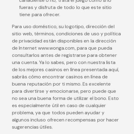
canadiense o no, trata el juego como si lo
fueras y disfruta de todo lo que este sitio
tiene para ofrecer.
Para uso doméstico, su logotipo, dirección del
sitio web, términos, condiciones de uso y política
de privacidad están disponibles en la dirección
de Internet www.wonga.com, para que pueda
consultarlos antes de registrarse para obtener
una cuenta. Ya lo sabes, pero con nuestra lista
de los mejores casinos en línea presentada aquí,
sabrás cómo encontrar casinos en línea de
buena reputación por ti mismo. Es excelente
para divertirse y emocionarse, pero puede que
no sea una buena forma de utilizar el bono. Esto
es especialmente útil en caso de cualquier
problema, ya que todos pueden ayudar y
algunos incluso ofrecen recompensas por hacer
sugerencias útiles.