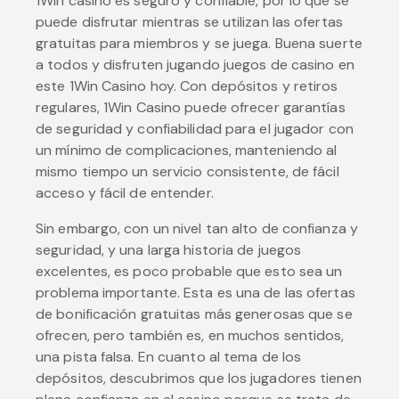
1Win casino es seguro y confiable, por lo que se
puede disfrutar mientras se utilizan las ofertas
gratuitas para miembros y se juega. Buena suerte
a todos y disfruten jugando juegos de casino en
este 1Win Casino hoy. Con depósitos y retiros
regulares, 1Win Casino puede ofrecer garantías
de seguridad y confiabilidad para el jugador con
un mínimo de complicaciones, manteniendo al
mismo tiempo un servicio consistente, de fácil
acceso y fácil de entender.
Sin embargo, con un nivel tan alto de confianza y
seguridad, y una larga historia de juegos
excelentes, es poco probable que esto sea un
problema importante. Esta es una de las ofertas
de bonificación gratuitas más generosas que se
ofrecen, pero también es, en muchos sentidos,
una pista falsa. En cuanto al tema de los
depósitos, descubrimos que los jugadores tienen