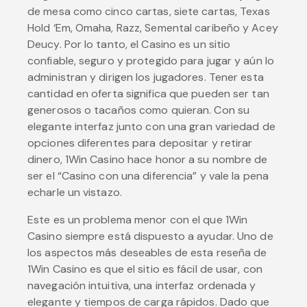
de mesa como cinco cartas, siete cartas, Texas
Hold ‘Em, Omaha, Razz, Semental caribeño y Acey
Deucy. Por lo tanto, el Casino es un sitio
confiable, seguro y protegido para jugar y aún lo
administran y dirigen los jugadores. Tener esta
cantidad en oferta significa que pueden ser tan
generosos o tacaños como quieran. Con su
elegante interfaz junto con una gran variedad de
opciones diferentes para depositar y retirar
dinero, 1Win Casino hace honor a su nombre de
ser el “Casino con una diferencia” y vale la pena
echarle un vistazo.
Este es un problema menor con el que 1Win
Casino siempre está dispuesto a ayudar. Uno de
los aspectos más deseables de esta reseña de
1Win Casino es que el sitio es fácil de usar, con
navegación intuitiva, una interfaz ordenada y
elegante y tiempos de carga rápidos. Dado que