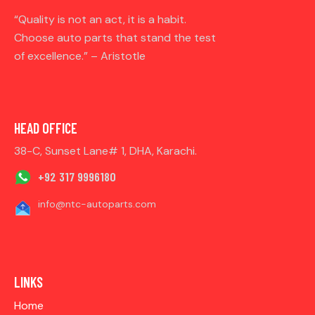
“Quality is not an act, it is a habit.
Choose auto parts that stand the test
of excellence.” – Aristotle
HEAD OFFICE
38-C, Sunset Lane# 1, DHA, Karachi.
+92 317 9996180
info@ntc-autoparts.com
LINKS
Home