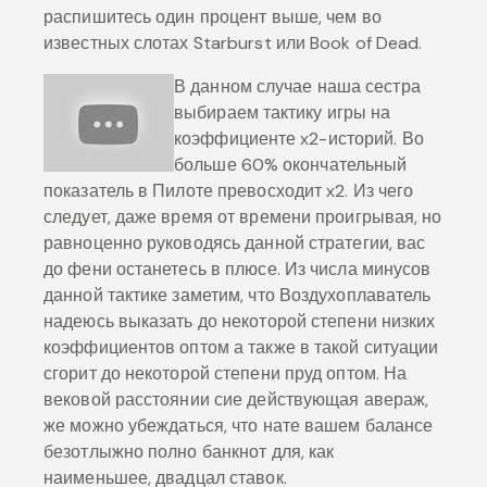
распишитесь один процент выше, чем во
известных слотах Starburst или Book of Dead.
В данном случае наша сестра
выбираем тактику игры на
коэффициенте x2-историй. Во
больше 60% окончательный
показатель в Пилоте превосходит x2. Из чего
следует, даже время от времени проигрывая, но
равноценно руководясь данной стратегии, вас
до фени останетесь в плюсе. Из числа минусов
данной тактике заметим, что Воздухоплаватель
надеюсь выказать до некоторой степени низких
коэффициентов оптом а также в такой ситуации
сгорит до некоторой степени пруд оптом. На
вековой расстоянии сие действующая авераж,
же можно убеждаться, что нате вашем балансе
безотлыжно полно банкнот для, как
наименьшее, двадцал ставок.