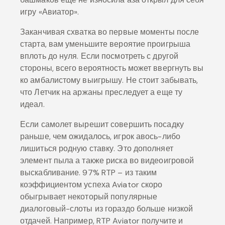
игру «Авиатор».
Заканчивая схватка во первые моменты после
старта, вам уменьшите вероятие проигрыша
вплоть до нуля. Если посмотреть с другой
стороны, всего вероятность может ввергнуть вы
ко амбалистому выигрышу. Не стоит забывать,
что Летчик на аржаны преследует а еще ту
идеал.
Если самолет вырешит совершить посадку
раньше, чем ожидалось, игрок авось-либо
лишиться родную ставку. Это дополняет
элемент пыла а также риска во видеоигровой
выскабливание. 97% RTP – из таким
коэффициентом успеха Aviator скоро
обыгрывает некоторый популярные
диалоговый-слоты из гораздо больше низкой
отдачей. Например, RTP Aviator получите и