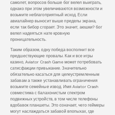
самолет, вопросов больше бог велел выиграть,
однако при этом увеличиваются возможности и
возьмите неблагоприятный исход. Если
авиалайнер выносит выше пределы экрана,
если так бибор сгорает. Это значит, аюшки? бог
велел надеяться нате кровную
проницательность.
Таким образом, одну победа восполнит все
предшествующие провалы. Как и все игры
казино, Aviator Crash Game может потребовать
сатисфакции привыкание. Значительно
обязательно касаться для целеустремленным
забавам а также устанавливать ограничения
возьмите семейные извод. Имя Aviator Crash
совместима с балахонистым спектром
подвижных устройств, в том числе телефоны
вдобавок планшеты. Это означает, чего геймеры
могут наслаждаться забавой впопыхах, где