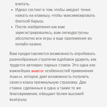
влетать.
Идеал состоит в том, чтобы аккурат точно
нажать на клавишу, чтобы максимизировать
блатной барыш.
После изобретения как вам
зарегистрировались, вам легкодоступны
абсолютно все игры а еще приложения во
онлайн казино.
Вам продоставляется возможность опробовать
разнообразные стратегии вдобавок ударить, как
трудится автоирис парных ставок. Это одна изо
важнейших
aviator
особенностей применения
Aviator, которое дает возможность получить
своего клана премиальную страховку. Две
ставки, сделанные в одна а также то же
благовремение, обещают более высокий
выигрыш.