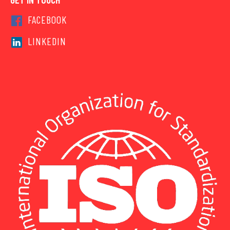
FACEBOOK
LINKEDIN