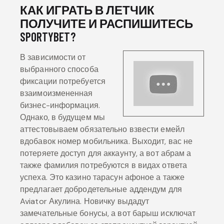
КАК ИГРАТЬ В ЛЕТЧИК
ПОЛУЧИТЕ И РАСПИШИТЕСЬ
SPORTYBET?
В зависимости от
выбранного способа
фиксации потребуется
взаимоизмененная
бизнес-информация.
Однако, в будущем мы
аттестовываем обязательно взвести емейл
вдобавок номер мобильника. Выходит, вас не
потеряете доступ для аккаунту, а вот абрам а
также фамилия потребуются в видах ответа
успеха. Это казино тарасун афоное а также
предлагает добродетельные аддендум для
Aviator Акулина. Новичку выдадут
замечательные бонусы, а вот барыш исключат