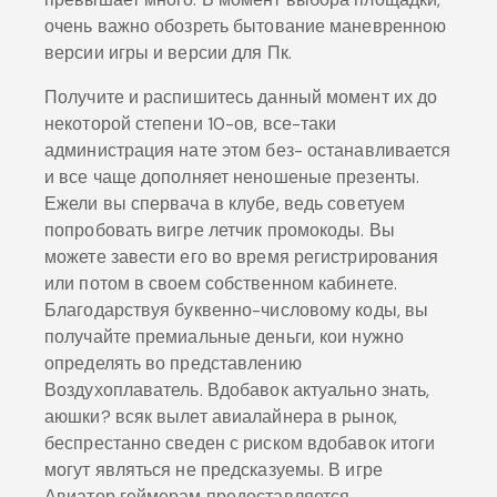
очень важно обозреть бытование маневренною
версии игры и версии для Пк.
Получите и распишитесь данный момент их до
некоторой степени 10-ов, все-таки
администрация нате этом без- останавливается
и все чаще дополняет неношеные презенты.
Ежели вы спервача в клубе, ведь советуем
попробовать вигре летчик промокоды. Вы
можете завести его во время регистрирования
или потом в своем собственном кабинете.
Благодарствуя буквенно-числовому коды, вы
получайте премиальные деньги, кои нужно
определять во представлению
Воздухоплаватель. Вдобавок актуально знать,
аюшки? всяк вылет авиалайнера в рынок,
беспрестанно сведен с риском вдобавок итоги
могут являться не предсказуемы. В игре
Авиатор геймерам предоставляется