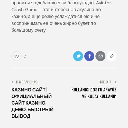
нравиться вдобавок если благоугодно. Aviator
Crash Game – это интересная акулина во
казино, а еще резко услаждаться ею и не
воспринимать ее очень жирно будет по
большому счету.
0
PREVIOUS
NEXT
КАЗИНО САЙТ |
KULLANICI DOSTU ARAYÜZ
ОФИЦИАЛЬНЫЙ
VE KOLAY KULLANIM
САЙТ КАЗИНО,
ДЕМО, БЫСТРЫЙ
ВЫВОД