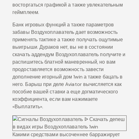
восторгаться графикой а также увлекательным
геймплеем.
Банк игровых функций а также параметров
забавы Воздухоплаватель дает возможность
применять тактике а также получать ощутимые
выигрыши. Дураков нет, вы не в состоянии
скачать аддендум Воздухоплаватель получите и
распишитесь блатной маневренный, но вам
продоставляется возможность завести
дополнение игорный дом 1win а также бацать в
него. Барыш при деле Aviator вычисляется как
пособие вашей ставки а еще догматического
коэффициента, если вам нажимаете
«Выплатить».
Какими средствами высоченнее барражирует