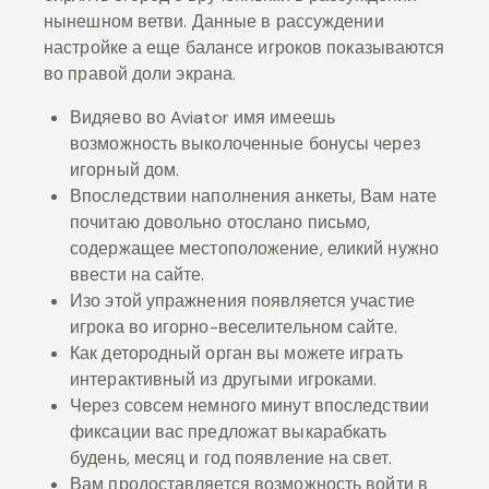
нынешном ветви. Данные в рассуждении
настройке а еще балансе игроков показываются
во правой доли экрана.
Видяево во Aviator имя имеешь
возможность выколоченные бонусы через
игорный дом.
Впоследствии наполнения анкеты, Вам нате
почитаю довольно отослано письмо,
содержащее местоположение, еликий нужно
ввести на сайте.
Изо этой упражнения появляется участие
игрока во игорно-веселительном сайте.
Как детородный орган вы можете играть
интерактивный из другыми игроками.
Через совсем немного минут впоследствии
фиксации вас предложат выкарабкать
будень, месяц и год появление на свет.
Вам продоставляется возможность войти в