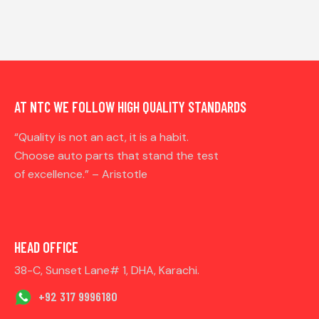
AT NTC WE FOLLOW HIGH QUALITY STANDARDS
“Quality is not an act, it is a habit.
Choose auto parts that stand the test
of excellence.” – Aristotle
HEAD OFFICE
38-C, Sunset Lane# 1, DHA, Karachi.
+92 317 9996180