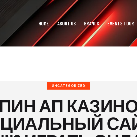
HOME
ABOUT US
BRANDS
EVENTS TOUR
UNCATEGORIZED
ПИН АП КАЗИН
ЦИАЛЬНЫЙ САЙТ