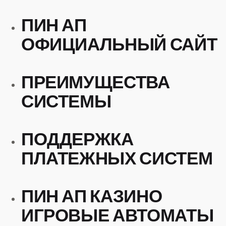
ПИН АП
ОФИЦИАЛЬНЫЙ САЙТ
ПРЕИМУЩЕСТВА
СИСТЕМЫ
ПОДДЕРЖКА
ПЛАТЕЖНЫХ СИСТЕМ
ПИН АП КАЗИНО
ИГРОВЫЕ АВТОМАТЫ