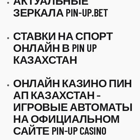
АКТУАЛЬНЫЕ
ЗЕРКАЛА PIN-UP.BET
СТАВКИ НА СПОРТ
ОНЛАЙН В PIN UP
КАЗАХСТАН
ОНЛАЙН КАЗИНО ПИН
АП КАЗАХСТАН –
ИГРОВЫЕ АВТОМАТЫ
НА ОФИЦИАЛЬНОМ
САЙТЕ PIN-UP CASINO