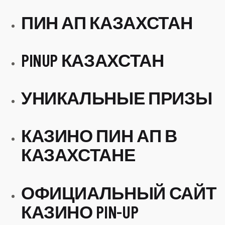
ПИН АП КАЗАХСТАН
PINUP КАЗАХСТАН
УНИКАЛЬНЫЕ ПРИЗЫ
КАЗИНО ПИН АП В
КАЗАХСТАНЕ
ОФИЦИАЛЬНЫЙ САЙТ
КАЗИНО PIN-UP