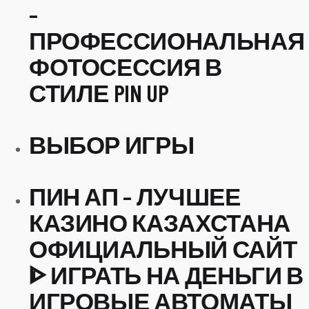
–
ПРОФЕССИОНАЛЬНАЯ
ФОТОСЕССИЯ В
СТИЛЕ PIN UP
ВЫБОР ИГРЫ
ПИН АП – ЛУЧШЕЕ
КАЗИНО КАЗАХСТАНА
ОФИЦИАЛЬНЫЙ САЙТ
ᐈ ИГРАТЬ НА ДЕНЬГИ В
ИГРОВЫЕ АВТОМАТЫ